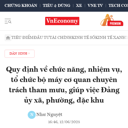
CHỨNG KHOÁN
TIÊU & DÙNG
XE
VNE TV
TECH CO
TIÊU ĐIỂM
ĐẦU TƯ
TÀI CHÍNH
KINH TẾ SỐ
KINH TẾ XANH
DÂN SINH
Quy định về chức năng, nhiệm vụ,
tổ chức bộ máy cơ quan chuyên
trách tham mưu, giúp việc Đảng
ủy xã, phường, đặc khu
Như Nguyệt
N
16:46, 12/06/2025