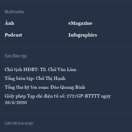
Doanh nghiệp
Địa phương
Thị trường
Bảo hiểm
Multimedia
Sự kiện
Nhân lực
Ảnh
eMagazine
Đẹp +
An sinh
Podcast
Infographics
Giải trí
Y tế
Nhà
Ban Biên tập
Ẩm thực
Chủ tịch HĐBT: TS. Chử Văn Lâm
Tổng biên tập: Chử Thị Hạnh
Tổng thư ký tòa soạn: Đào Quang Bính
Giấy phép Tạp chí điện tử số: 272/GP-BTTTT ngày
26/6/2020
Liên hệ tòa soạn