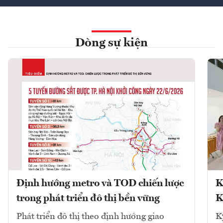
Dòng sự kiện
Định hướng metro và TOD chiến lược
K
trong phát triển đô thị bền vững
K
Phát triển đô thị theo định hướng giao
K