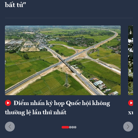
bất tử"
Điểm nhấn kỳ họp Quốc hội không
thường lệ lần thứ nhất
xuấ