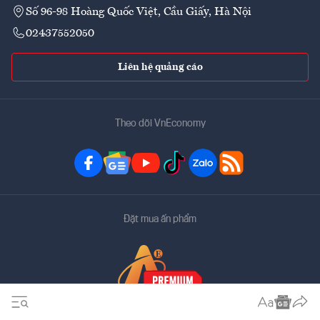
Số 96-98 Hoàng Quốc Việt, Cầu Giấy, Hà Nội
02437552050
Liên hệ quảng cáo
Theo dõi VnEconomy
Đặt mua ấn phẩm