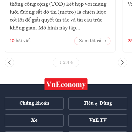
thông công cộng (TOD) kết hợp với mạng
V
lưới đường sắt đô thị (metro) là chiến lược
cốt lõi để giải quyết ùn tắc và tái cấu trúc
không gian. Mô hình này tập...
10
bài viết
Xem tất cả
2
1
2
3
4
Chứng khoán
Tiêu & Dùng
Xe
VnE TV