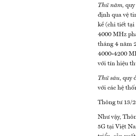
Thứ năm,
quy 
định qua vệ t
kề (chi tiết t
4000 MHz phải
tháng 4 năm 2
4000-4200 MHz
với tín hiệu 
Thứ sáu
, quy
với các hệ thố
Thông tư 13/2
Như vậy, Thôn
5G tại Việt N