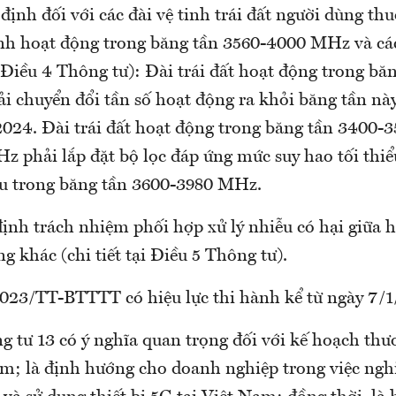
định đối với các đài vệ tinh trái đất người dùng th
inh hoạt động trong băng tần 3560-4000 MHz và các
ại Điều 4 Thông tư): Đài trái đất hoạt động trong bă
 chuyển đổi tần số hoạt động ra khỏi băng tần này
024. Đài trái đất hoạt động trong băng tần 3400-
 phải lắp đặt bộ lọc đáp ứng mức suy hao tối thiể
thu trong băng tần 3600-3980 MHz.
 định trách nhiệm phối hợp xử lý nhiễu có hại giữa
ng khác (chi tiết tại Điều 5 Thông tư).
023/TT-BTTTT có hiệu lực thi hành kể từ ngày 7/1
g tư 13 có ý nghĩa quan trọng đối với kế hoạch th
am; là định hướng cho doanh nghiệp trong việc ngh