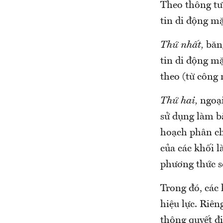
Theo thông tư
tin di động m
Thứ nhất,
băng
tin di động m
theo (từ công 
Thứ hai,
ngoại
sử dụng làm b
hoạch phân ch
của các khối 
phương thức s
Trong đó, các 
hiệu lực. Riê
thông quyết đị