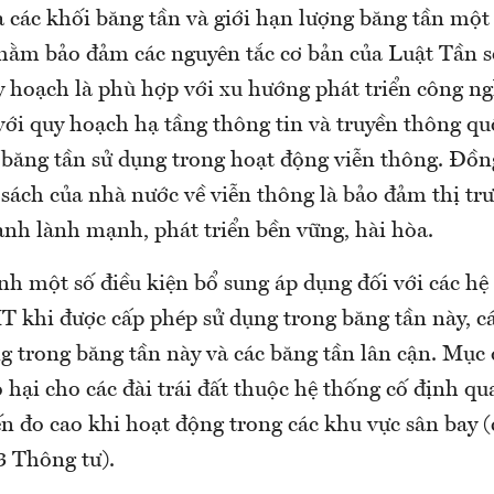
a các khối băng tần và giới hạn lượng băng tần mộ
hằm bảo đảm các nguyên tắc cơ bản của Luật Tần s
y hoạch là phù hợp với xu hướng phát triển công ng
với quy hoạch hạ tầng thông tin và truyền thông qu
i băng tần sử dụng trong hoạt động viễn thông. Đồn
 sách của nhà nước về viễn thông là bảo đảm thị tr
anh lành mạnh, phát triển bền vững, hài hòa.
nh một số điều kiện bổ sung áp dụng đối với các hệ
T khi được cấp phép sử dụng trong băng tần này, các
 trong băng tần này và các băng tần lân cận. Mục 
 hại cho các đài trái đất thuộc hệ thống cố định qu
ến đo cao khi hoạt động trong các khu vực sân bay (c
3 Thông tư).