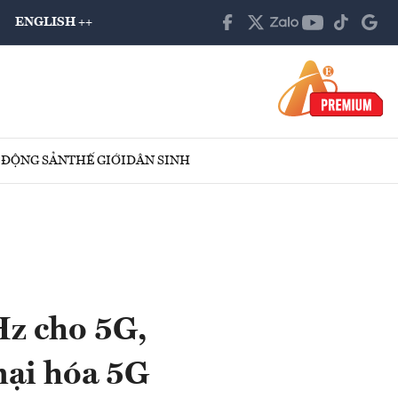
ENGLISH ++
 ĐỘNG SẢN
THẾ GIỚI
DÂN SINH
z cho 5G,
mại hóa 5G