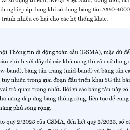
t và sử dụng thiết bị 5G tại Việt Nam; đồng thời, là
nh nghiệp áp dụng khi sử dụng băng tần 3560-400
tránh nhiễu có hại cho các hệ thống khác.
ội Thông tin di động toàn cầu (GSMA), mặc dù để 
n chỉnh với đầy đủ các khả năng thì cần sử dụng 
ow-band), băng tần trung (mid-band) và băng tần c
uy nhiên trong giai đoạn đầu triển khai 5G thì bă
vai trò quan trọng nhất. Bởi vì các băng tần này có
hả năng đáp ứng băng thông rộng, liên tục để cung 
năng phủ sóng rộng.
áo quý 2/2023 của GSMA, đến hết quý 2/2023, số 