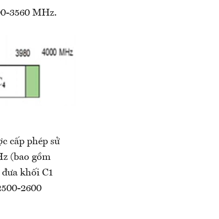
400-3560 MHz.
ợc cấp phép sử
Hz (bao gồm
 đưa khối C1
 2500-2600