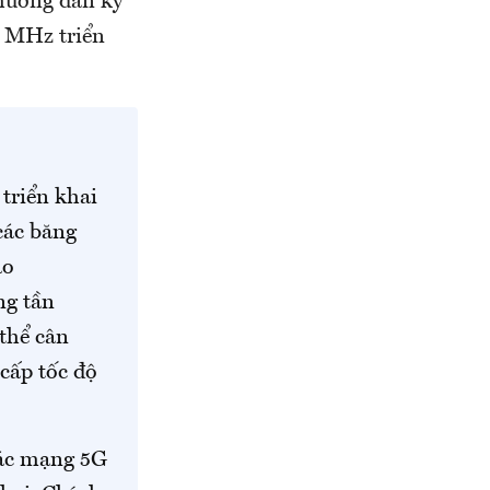
 hướng dẫn kỹ
0 MHz triển
triển khai
các băng
ao
ng tần
 thể cân
cấp tốc độ
các mạng 5G