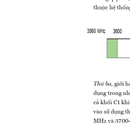
thuộc hệ thốn
Thứ ba,
giới h
dụng trong n
cả khối C1 kh
vào sử dụng t
MHz và 3700