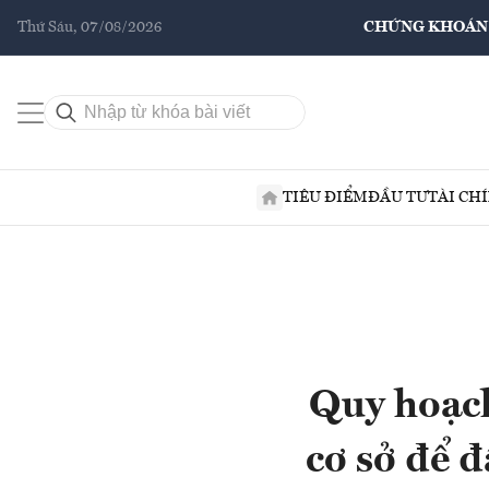
Thứ Sáu, 07/08/2026
CHỨNG KHOÁN
TIÊU ĐIỂM
ĐẦU TƯ
TÀI CH
Quy hoạc
cơ sở để 