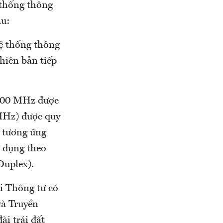
 thống thông
au:
ệ thống thông
hiên bản tiếp
4000 MHz được
 MHz) được quy
g tương ứng
 dụng theo
Duplex).
hi Thông tư có
và Truyền
ài trái đất