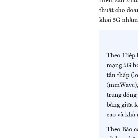
triển, sản xuấ
thuật cho doa
khai 5G nhằm 
Theo Hiệp h
mạng 5G hoà
tần thấp (l
(mmWave), t
trung đóng 
bằng giữa k
cao và khả 
Theo Báo c