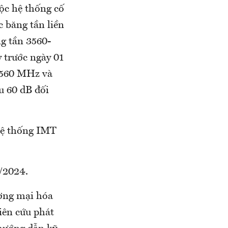
uộc hệ thống cố
 băng tần liền
ng tần 3560-
 trước ngày 01
3560 MHz và
u 60 dB đối
 hệ thống IMT
/2024.
ương mại hóa
iên cứu phát