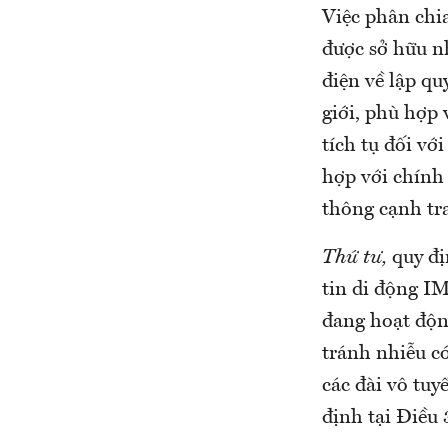
Việc phân chi
được sở hữu n
điện về lập qu
giới, phù hợp 
tích tụ đối vớ
hợp với chính
thông cạnh tr
Thứ tư,
quy đị
tin di động IM
đang hoạt động
tránh nhiễu có
các đài vô tuy
định tại Điều 