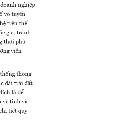
t doanh nghiệp
ố vô tuyến
hệ trên thế
ốc gia, tránh
g thời phù
ường viễn
 thống thông
 đài trái đất
đích là để
a vệ tinh và
hi tiết quy