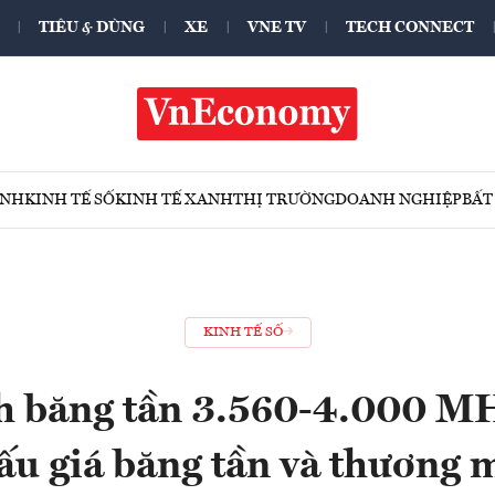
TIÊU & DÙNG
XE
VNE TV
TECH CONNECT
ÍNH
KINH TẾ SỐ
KINH TẾ XANH
THỊ TRƯỜNG
DOANH NGHIỆP
BẤT
KINH TẾ SỐ
h băng tần 3.560-4.000 MH
đấu giá băng tần và thương 