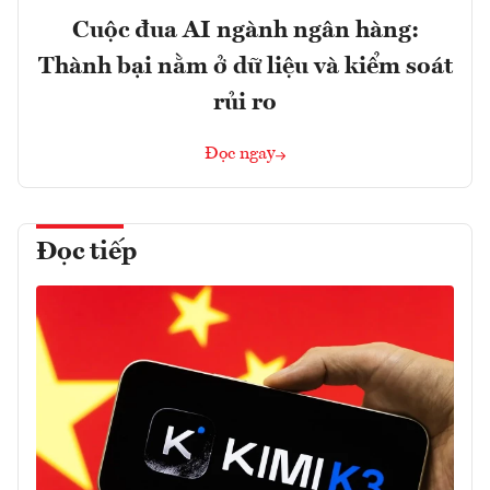
Cuộc đua AI ngành ngân hàng:
Thành bại nằm ở dữ liệu và kiểm soát
rủi ro
Đọc ngay
Đọc tiếp