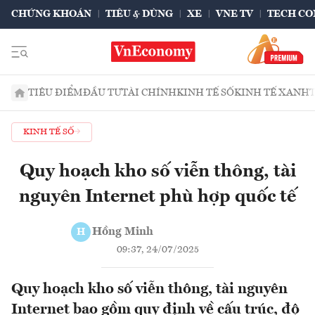
CHỨNG KHOÁN
TIÊU & DÙNG
XE
VNE TV
TECH CO
TIÊU ĐIỂM
ĐẦU TƯ
TÀI CHÍNH
KINH TẾ SỐ
KINH TẾ XANH
KINH TẾ SỐ
Quy hoạch kho số viễn thông, tài
nguyên Internet phù hợp quốc tế
Hồng Minh
H
09:37, 24/07/2025
Quy hoạch kho số viễn thông, tài nguyên
Internet bao gồm quy định về cấu trúc, độ