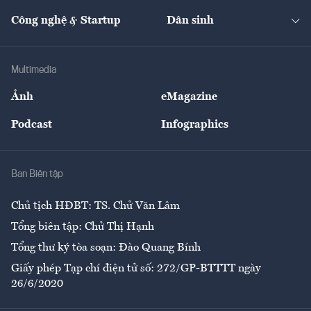
Cafe BĐS
Thị trường
Kinh doanh
Kết nối
Tạp chí kinh tế Việt Nam
eMagazine
Nhà đầu tư
Du lịch
Công nghệ & Startup
Dân sinh
Tư vấn
Nông sản
Doanh nhân
Tư vấn Tiêu & Dùng
Infographics
Hạ tầng
Sức khỏe
Khung pháp lý
Doanh nghiệp
Địa phương
Thị trường
Bảo hiểm
Multimedia
Sự kiện
Nhân lực
Ảnh
eMagazine
Đẹp +
An sinh
Podcast
Infographics
Giải trí
Y tế
Nhà
Ban Biên tập
Ẩm thực
Chủ tịch HĐBT: TS. Chử Văn Lâm
Tổng biên tập: Chử Thị Hạnh
Tổng thư ký tòa soạn: Đào Quang Bính
Giấy phép Tạp chí điện tử số: 272/GP-BTTTT ngày
26/6/2020