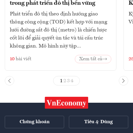
trong phát triển đô thị bền vững
K
Phát triển đô thị theo định hướng giao
K
thông công cộng (TOD) kết hợp với mạng
V
lưới đường sắt đô thị (metro) là chiến lược
cốt lõi để giải quyết ùn tắc và tái cấu trúc
không gian. Mô hình này tập...
10
bài viết
Xem tất cả
2
1
2
3
4
Chứng khoán
Tiêu & Dùng