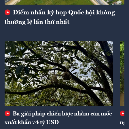
Điểm nhấn kỳ họp Quốc hội không
thường lệ lần thứ nhất
Ba giải pháp chiến lược nhằm cán mốc
xuất khẩu 74 tỷ USD
ngu