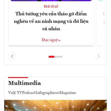
Kinh tế số
Thủ tướng yêu cầu tháo gỡ điểm
Đề 
nghẽn về an ninh mạng và dữ liệu
gia
cá nhân
Đọc ngay
Multimedia
VnE TV
Podcast
Infographics
eMagazine