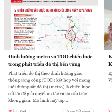
Định hướng metro và TOD chiến lược
K
trong phát triển đô thị bền vững
K
Phát triển đô thị theo định hướng giao
K
thông công cộng (TOD) kết hợp với mạng
V
lưới đường sắt đô thị (metro) là chiến lược
cốt lõi để giải quyết ùn tắc và tái cấu trúc
không gian. Mô hình này tập...
10
bài viết
Xem tất cả
2