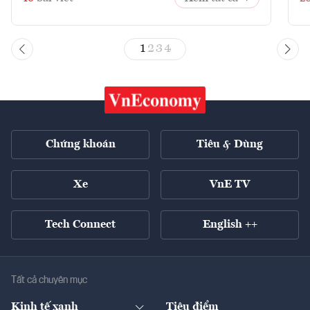
1
2
3
4
Chứng khoán
Tiêu & Dùng
Xe
VnE TV
Tech Connect
English ++
Tất cả chuyên mục
Kinh tế xanh
Tiêu điểm