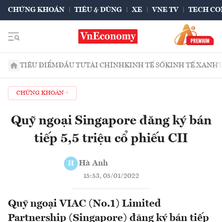
CHỨNG KHOÁN
TIÊU & DÙNG
XE
VNE TV
TECH CO
TIÊU ĐIỂM
ĐẦU TƯ
TÀI CHÍNH
KINH TẾ SỐ
KINH TẾ XANH
CHỨNG KHOÁN
Quỹ ngoại Singapore đăng ký bán
tiếp 5,5 triệu cổ phiếu CII
Hà Anh
H
15:53, 05/01/2022
Quỹ ngoại VIAC (No.1) Limited
Partnership (Singapore) đăng ký bán tiếp