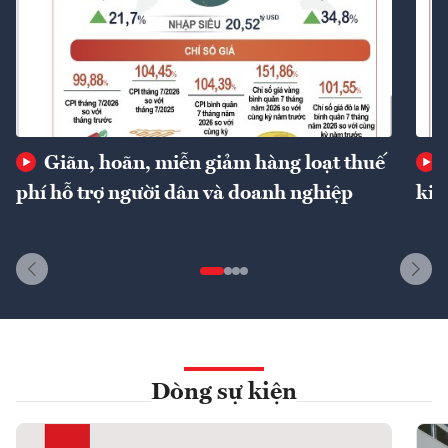
Giãn, hoãn, miễn giảm hàng loạt thuế
phí hỗ trợ người dân và doanh nghiệp
kin
Dòng sự kiện