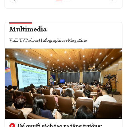
Multimedia
VnE TV
Podcast
Infographics
eMagazine
Để quyết sách tạo ra tăng trưởng: