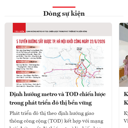
Dòng sự kiện
Định hướng metro và TOD chiến lược
K
trong phát triển đô thị bền vững
K
Phát triển đô thị theo định hướng giao
K
thông công cộng (TOD) kết hợp với mạng
V