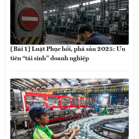
[Bài 1] Luật Phục hồi, phá sản 2025: Ưu
tiên “tái sinh” doanh nghiệp