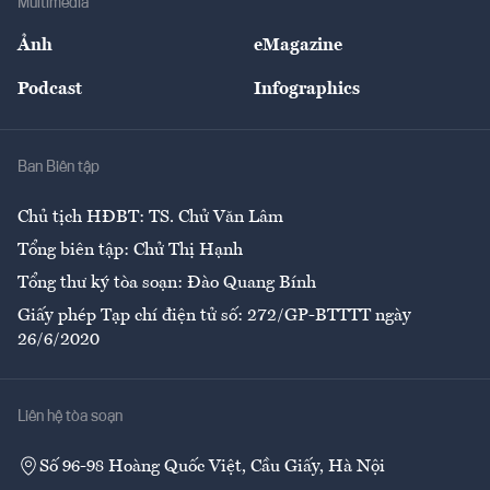
Multimedia
Sự kiện
Nhân lực
Ảnh
eMagazine
Đẹp +
An sinh
Podcast
Infographics
Giải trí
Y tế
Nhà
Ban Biên tập
Ẩm thực
Chủ tịch HĐBT: TS. Chử Văn Lâm
Tổng biên tập: Chử Thị Hạnh
Tổng thư ký tòa soạn: Đào Quang Bính
Giấy phép Tạp chí điện tử số: 272/GP-BTTTT ngày
26/6/2020
Liên hệ tòa soạn
Số 96-98 Hoàng Quốc Việt, Cầu Giấy, Hà Nội