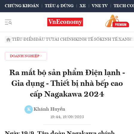
CHỨNG KHOÁN
TIÊU & DÙNG
XE
VNE TV
TECH CO
TIÊU ĐIỂM
ĐẦU TƯ
TÀI CHÍNH
KINH TẾ SỐ
KINH TẾ XANH
DOANH NGHIỆP
Ra mắt bộ sản phẩm Điện lạnh -
Gia dụng - Thiết bị nhà bếp cao
cấp Nagakawa 2024
Khánh Huyền
K
19:44, 19/09/2023
Ngày 19/9, Tập đoàn Nagakawa chính