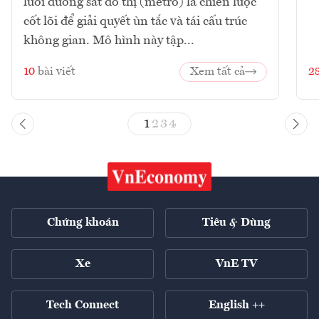
lưới đường sắt đô thị (metro) là chiến lược
cốt lõi để giải quyết ùn tắc và tái cấu trúc
không gian. Mô hình này tập...
10
bài viết
Xem tất cả
2
1
2
3
4
Chứng khoán
Tiêu & Dùng
Xe
VnE TV
Tech Connect
English ++