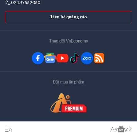
02437552050
Liên hệ quảng cáo
Theo dõi VnEconomy
Đặt mua ấn phẩm
Bản quyền thuộc về