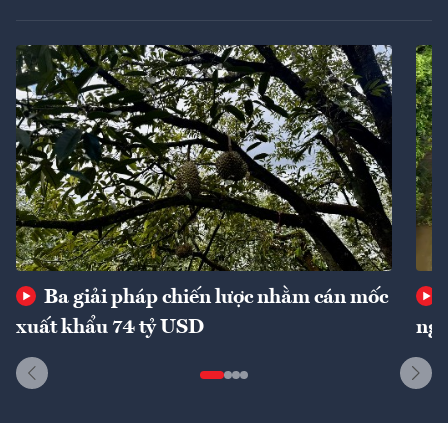
Ba giải pháp chiến lược nhằm cán mốc
xuất khẩu 74 tỷ USD
ngu