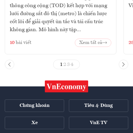
thông công cộng (TOD) kết hợp với mạng
V
lưới đường sắt đô thị (metro) là chiến lược
cốt lõi để giải quyết ùn tắc và tái cấu trúc
không gian. Mô hình này tập...
10
bài viết
Xem tất cả
2
1
2
3
4
Chứng khoán
Tiêu & Dùng
Xe
VnE TV