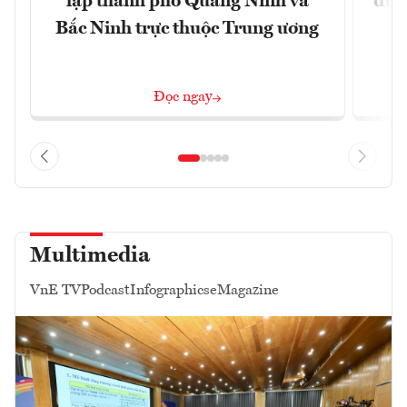
lập thành phố Quảng Ninh và
đủ 
Bắc Ninh trực thuộc Trung ương
Đọc ngay
Multimedia
VnE TV
Podcast
Infographics
eMagazine