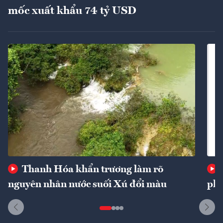
mốc xuất khẩu 74 tỷ USD
Thanh Hóa khẩn trương làm rõ
nguyên nhân nước suối Xú đổi màu
phí