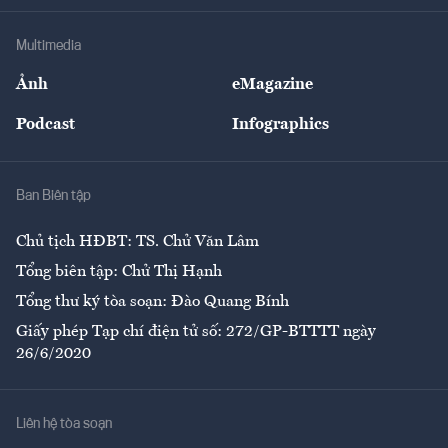
Khung pháp lý
Doanh nghiệp
Địa phương
Thị trường
Bảo hiểm
Multimedia
Sự kiện
Nhân lực
Ảnh
eMagazine
Đẹp +
An sinh
Podcast
Infographics
Giải trí
Y tế
Nhà
Ban Biên tập
Ẩm thực
Chủ tịch HĐBT: TS. Chử Văn Lâm
Tổng biên tập: Chử Thị Hạnh
Tổng thư ký tòa soạn: Đào Quang Bính
Giấy phép Tạp chí điện tử số: 272/GP-BTTTT ngày
26/6/2020
Liên hệ tòa soạn