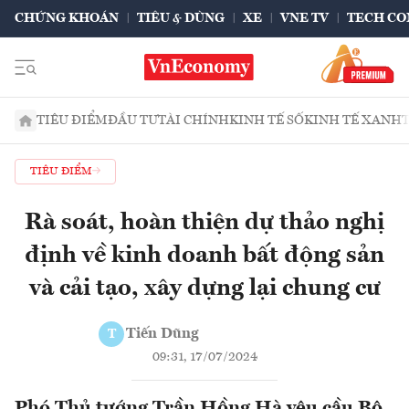
CHỨNG KHOÁN
TIÊU & DÙNG
XE
VNE TV
TECH CO
TIÊU ĐIỂM
ĐẦU TƯ
TÀI CHÍNH
KINH TẾ SỐ
KINH TẾ XANH
TIÊU ĐIỂM
Rà soát, hoàn thiện dự thảo nghị
định về kinh doanh bất động sản
và cải tạo, xây dựng lại chung cư
Tiến Dũng
T
09:31, 17/07/2024
Phó Thủ tướng Trần Hồng Hà yêu cầu Bộ