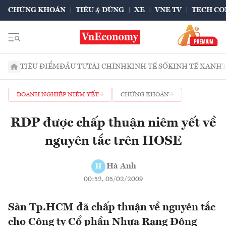
CHỨNG KHOÁN
TIÊU & DÙNG
XE
VNE TV
TECH CO
TIÊU ĐIỂM
ĐẦU TƯ
TÀI CHÍNH
KINH TẾ SỐ
KINH TẾ XANH
DOANH NGHIỆP NIÊM YẾT
CHỨNG KHOÁN
RDP được chấp thuận niêm yết về
nguyên tắc trên HOSE
Hà Anh
H
00:52, 05/02/2009
Sàn Tp.HCM đã chấp thuận về nguyên tắc
cho Công ty Cổ phần Nhựa Rạng Đông