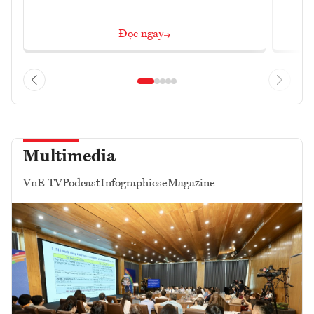
Đọc ngay
Multimedia
VnE TV
Podcast
Infographics
eMagazine