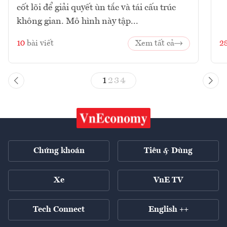
cốt lõi để giải quyết ùn tắc và tái cấu trúc
không gian. Mô hình này tập...
10
bài viết
Xem tất cả
2
1
2
3
4
Chứng khoán
Tiêu & Dùng
Xe
VnE TV
Tech Connect
English ++