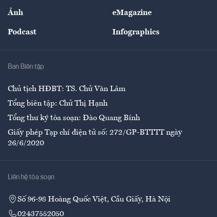
Sự kiện
Nhân lực
Ảnh
eMagazine
Đẹp +
An sinh
Podcast
Infographics
Giải trí
Y tế
Nhà
Ban Biên tập
Ẩm thực
Chủ tịch HĐBT: TS. Chử Văn Lâm
Tổng biên tập: Chử Thị Hạnh
Tổng thư ký tòa soạn: Đào Quang Bính
Giấy phép Tạp chí điện tử số: 272/GP-BTTTT ngày
26/6/2020
Liên hệ tòa soạn
Số 96-98 Hoàng Quốc Việt, Cầu Giấy, Hà Nội
02437552050