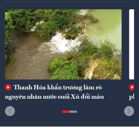
Thanh Hóa khẩn trương làm rõ
nguyên nhân nước suối Xú đổi màu
phí