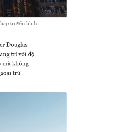
tháp truyền hình
ter Douglas
ng trí với độ
nó mà không
goại trừ