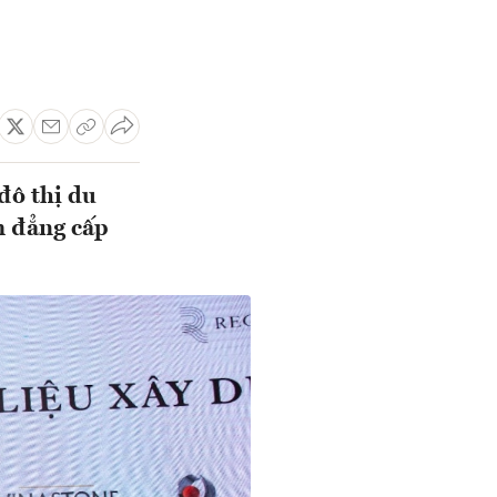
đô thị du
m đẳng cấp