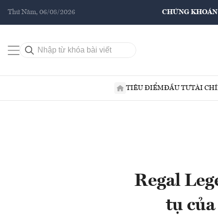
Thứ Năm, 06/08/2026
CHỨNG KHOÁN
TIÊU ĐIỂM
ĐẦU TƯ
TÀI CH
Regal Leg
tụ của