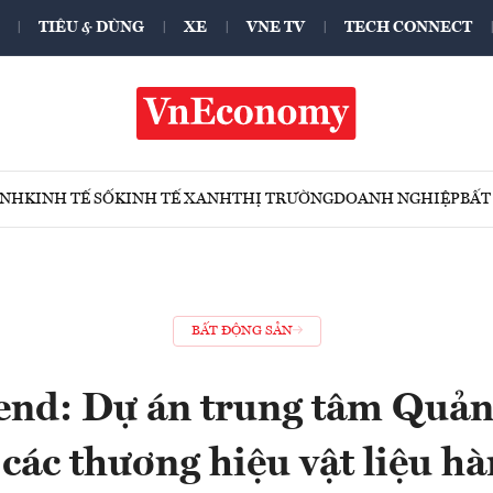
TIÊU & DÙNG
XE
VNE TV
TECH CONNECT
ÍNH
KINH TẾ SỐ
KINH TẾ XANH
THỊ TRƯỜNG
DOANH NGHIỆP
BẤT
BẤT ĐỘNG SẢN
end: Dự án trung tâm Quản
 các thương hiệu vật liệu h