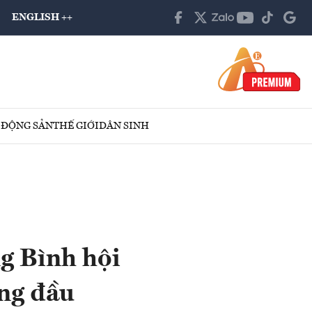
ENGLISH ++
 ĐỘNG SẢN
THẾ GIỚI
DÂN SINH
g Bình hội
àng đầu