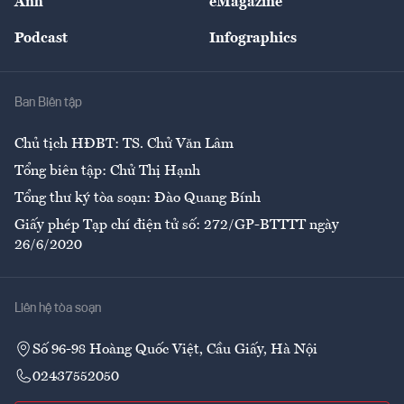
Ảnh
eMagazine
Đẹp +
An sinh
Podcast
Infographics
Giải trí
Y tế
Nhà
Ban Biên tập
Ẩm thực
Chủ tịch HĐBT: TS. Chử Văn Lâm
Tổng biên tập: Chử Thị Hạnh
Tổng thư ký tòa soạn: Đào Quang Bính
Giấy phép Tạp chí điện tử số: 272/GP-BTTTT ngày
26/6/2020
Liên hệ tòa soạn
Số 96-98 Hoàng Quốc Việt, Cầu Giấy, Hà Nội
02437552050