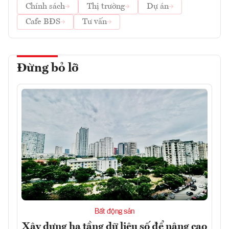
Chính sách
Thị trường
Dự án
Cafe BĐS
Tư vấn
Đừng bỏ lỡ
Bất động sản
Xây dựng hạ tầng dữ liệu số để nâng cao