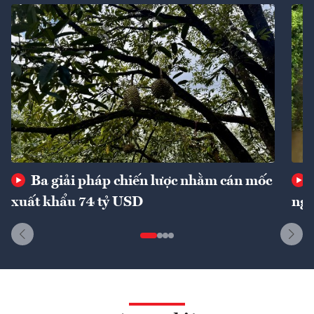
Ba giải pháp chiến lược nhằm cán mốc
xuất khẩu 74 tỷ USD
ngu