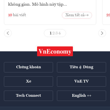
không gian. Mô hình này tập...
10
bài viết
Xem tất cả
2
1
2
3
4
Chứng khoán
Tiêu & Dùng
Xe
VnE TV
Tech Connect
English ++