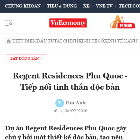
CHỨNG KHOÁN
TIÊU & DÙNG
XE
VNE TV
TECH CO
TIÊU ĐIỂM
ĐẦU TƯ
TÀI CHÍNH
KINH TẾ SỐ
KINH TẾ XANH
BẤT ĐỘNG SẢN
Regent Residences Phu Quoc -
Tiếp nối tinh thần độc bản
Thu Anh
T
16:11, 05/07/2018
Dự án Regent Residences Phu Quoc gây
chú ý bởi một thiết kế độc bản, tạo nên