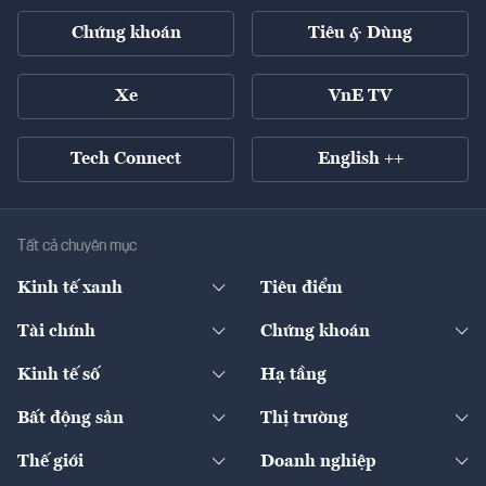
Chứng khoán
Tiêu & Dùng
Xe
VnE TV
Tech Connect
English ++
Tất cả chuyên mục
Kinh tế xanh
Tiêu điểm
Chuyển động xanh
Tài chính
Chứng khoán
Pháp lý
Ngân hàng
Doanh nghiệp niêm yết
Kinh tế số
Hạ tầng
Thương hiệu xanh
Thị trường vốn
Thị trường
Sản phẩm - Thị trường
Bất động sản
Thị trường
Diễn đàn
Thuế
Đầu tư
Tài sản số
Chính sách
Xuất nhập khẩu
Thế giới
Doanh nghiệp
Bảo hiểm
Quốc tế
Dịch vụ số
Thị trường
Khung pháp lý