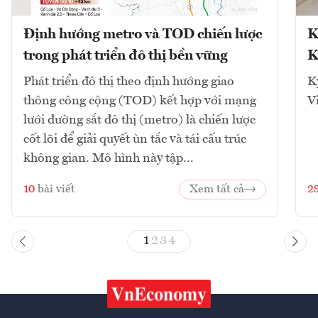
Định hướng metro và TOD chiến lược
K
trong phát triển đô thị bền vững
K
Phát triển đô thị theo định hướng giao
K
thông công cộng (TOD) kết hợp với mạng
V
lưới đường sắt đô thị (metro) là chiến lược
cốt lõi để giải quyết ùn tắc và tái cấu trúc
không gian. Mô hình này tập...
10
bài viết
Xem tất cả
2
1
2
3
4