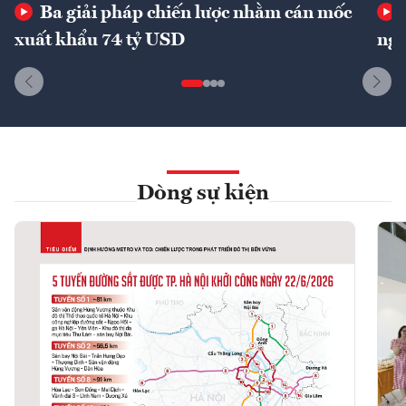
Ba giải pháp chiến lược nhằm cán mốc
xuất khẩu 74 tỷ USD
ngu
Dòng sự kiện