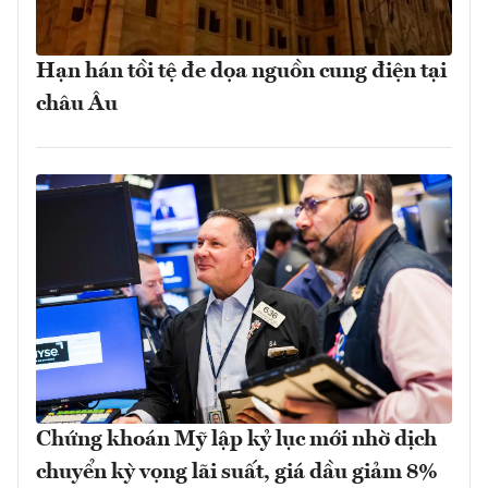
Hạn hán tồi tệ đe dọa nguồn cung điện tại
châu Âu
Chứng khoán Mỹ lập kỷ lục mới nhờ dịch
chuyển kỳ vọng lãi suất, giá dầu giảm 8%