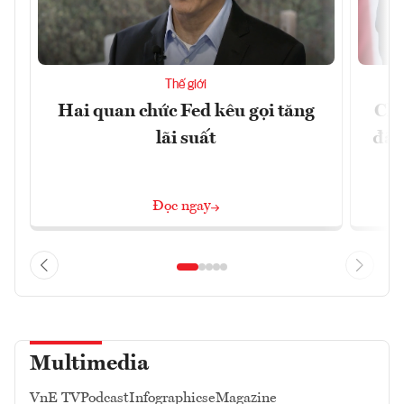
Thế giới
Hai quan chức Fed kêu gọi tăng
Chí
lãi suất
đã 
Đọc ngay
Multimedia
VnE TV
Podcast
Infographics
eMagazine