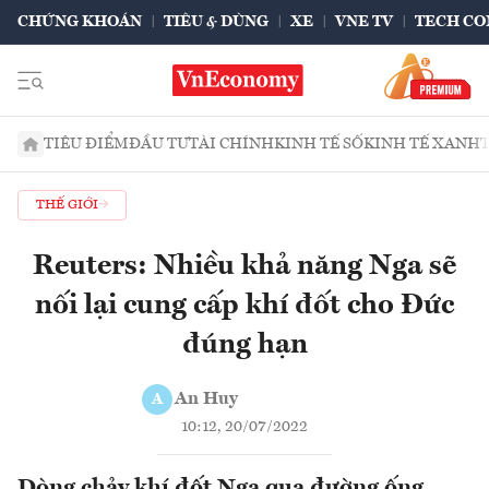
CHỨNG KHOÁN
TIÊU & DÙNG
XE
VNE TV
TECH CO
TIÊU ĐIỂM
ĐẦU TƯ
TÀI CHÍNH
KINH TẾ SỐ
KINH TẾ XANH
THẾ GIỚI
Reuters: Nhiều khả năng Nga sẽ
nối lại cung cấp khí đốt cho Đức
đúng hạn
An Huy
A
10:12, 20/07/2022
Dòng chảy khí đốt Nga qua đường ống