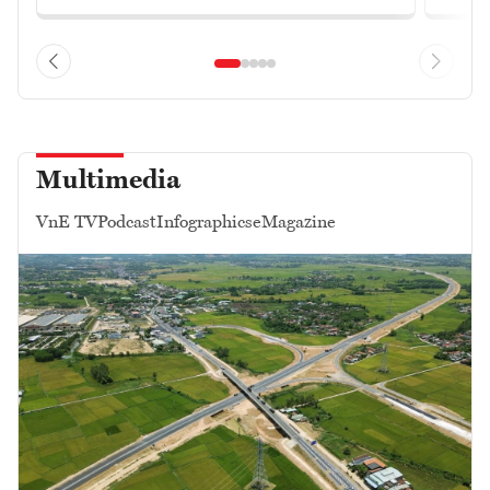
Multimedia
VnE TV
Podcast
Infographics
eMagazine