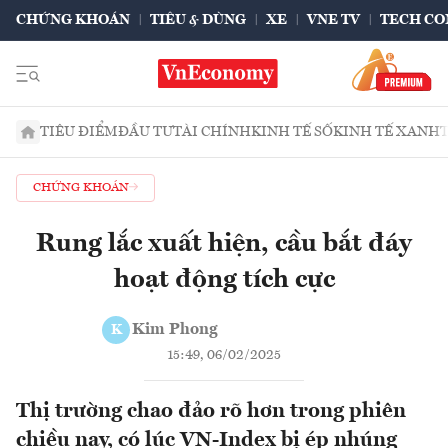
CHỨNG KHOÁN
TIÊU & DÙNG
XE
VNE TV
TECH CO
TIÊU ĐIỂM
ĐẦU TƯ
TÀI CHÍNH
KINH TẾ SỐ
KINH TẾ XANH
CHỨNG KHOÁN
Rung lắc xuất hiện, cầu bắt đáy
hoạt động tích cực
Kim Phong
K
15:49, 06/02/2025
Thị trường chao đảo rõ hơn trong phiên
chiều nay, có lúc VN-Index bị ép nhúng