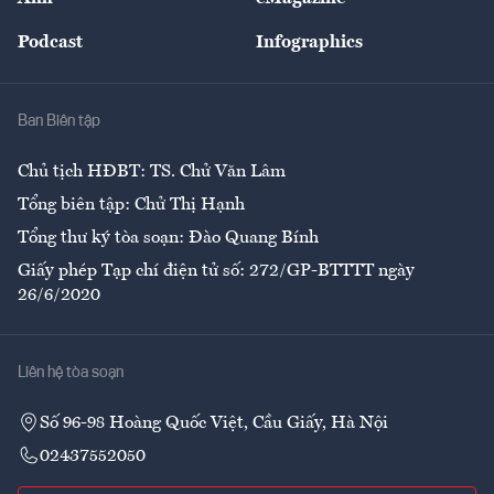
Đẹp +
An sinh
Podcast
Infographics
Giải trí
Y tế
Nhà
Ban Biên tập
Ẩm thực
Chủ tịch HĐBT: TS. Chử Văn Lâm
Tổng biên tập: Chử Thị Hạnh
Tổng thư ký tòa soạn: Đào Quang Bính
Giấy phép Tạp chí điện tử số: 272/GP-BTTTT ngày
26/6/2020
Liên hệ tòa soạn
Số 96-98 Hoàng Quốc Việt, Cầu Giấy, Hà Nội
02437552050