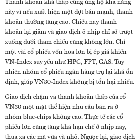
Thanh khoản khá thấp cũng ủng hộ khả năng
này vì nếu xuất hiện một đợt bán mạnh, thanh
khoản thường tăng cao. Chiều nay thanh
khoản lại giảm và giao dịch ở nhịp chỉ số trượt
xuống dưới tham chiếu cũng không lớn. Chỉ
một vài cổ phiếu vốn hóa lớn bị ép giá khiến
VN-Index suy yếu như HPG, FPT, GAS. Tuy
nhiên nhóm cổ phiếu ngân hàng trụ lại khá ổn
định, giúp VN30-Index không bị tổn hại nhiều.
Giao dịch chậm và thanh khoản thấp của rổ
VN30 một mặt thể hiện nhu cầu bán ra ở
nhóm blue-chips không cao. Thực tế các cổ
phiếu lớn cũng tăng khá hạn chế ở nhịp này,
thua xa các mã vừa và nhỏ. Ngược lại, giao dịch