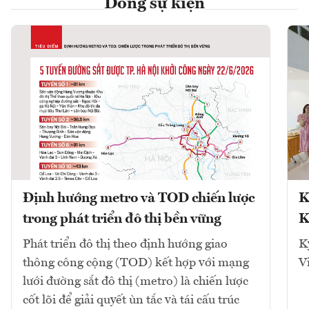
Dòng sự kiện
Định hướng metro và TOD chiến lược
K
trong phát triển đô thị bền vững
K
Phát triển đô thị theo định hướng giao
K
thông công cộng (TOD) kết hợp với mạng
V
lưới đường sắt đô thị (metro) là chiến lược
cốt lõi để giải quyết ùn tắc và tái cấu trúc