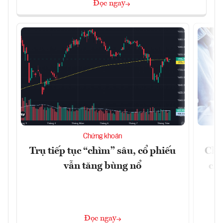
Đọc ngay
Chứng khoán
Trụ tiếp tục “chìm” sâu, cổ phiếu
Chứ
vẫn tăng bùng nổ
chá
Đọc ngay