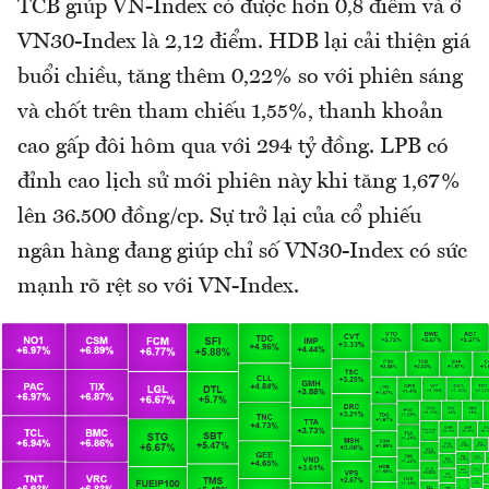
TCB giúp VN-Index có được hơn 0,8 điểm và ở
VN30-Index là 2,12 điểm. HDB lại cải thiện giá
buổi chiều, tăng thêm 0,22% so với phiên sáng
và chốt trên tham chiếu 1,55%, thanh khoản
cao gấp đôi hôm qua với 294 tỷ đồng. LPB có
đỉnh cao lịch sử mới phiên này khi tăng 1,67%
lên 36.500 đồng/cp. Sự trở lại của cổ phiếu
ngân hàng đang giúp chỉ số VN30-Index có sức
mạnh rõ rệt so với VN-Index.