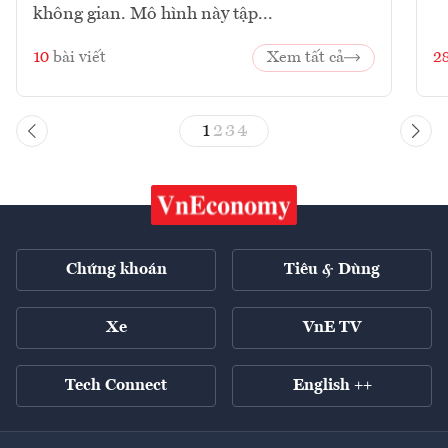
không gian. Mô hình này tập...
10
bài viết
Xem tất cả
2
1
2
3
4
Chứng khoán
Tiêu & Dùng
Xe
VnE TV
Tech Connect
English ++