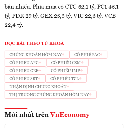
bán nhiều. Phía mua có CTG 62,1 tỷ, PC1 46,1
tỷ, PDR 29 tỷ, GEX 25,3 tỷ, VIC 22,6 tỷ, VCB
22,4 tỷ.
ĐỌC BÀI THEO TỪ KHOÁ
CHỨNG KHOÁN HÔM NAY
CỔ PHIẾ PAC
CỔ PHIẾU APG
CỔ PHIẾU CSM
CỔ PHIẾU GEE
CỔ PHIẾU IMP
CỔ PHIẾU SBT
CỔ PHIẾU TCL
NHẬN ĐỊNH CHỨNG KHOÁN
THỊ TRƯỜNG CHỨNG KHOÁN HÔM NAY
Mới nhất trên
VnEconomy