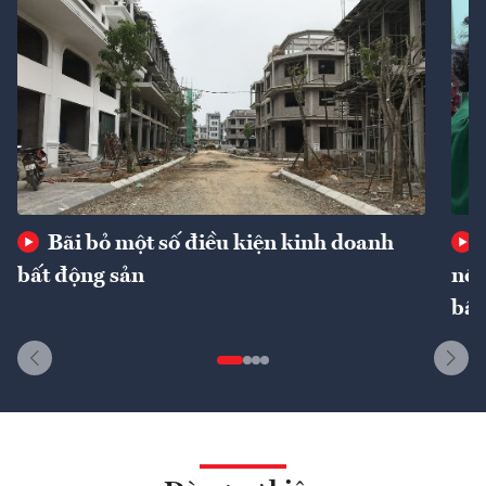
Bãi bỏ một số điều kiện kinh doanh
bất động sản
nôn
bất