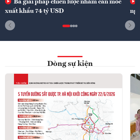
Ba giải pháp chiến lược nhằm cán mốc
xuất khẩu 74 tỷ USD
ngu
Dòng sự kiện