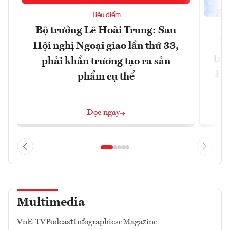
Tiêu điểm
Bộ trưởng Lê Hoài Trung: Sau
Ph
Hội nghị Ngoại giao lần thứ 33,
trự
phải khẩn trương tạo ra sản
Phi
phẩm cụ thể
Đ
Đọc ngay
Multimedia
VnE TV
Podcast
Infographics
eMagazine