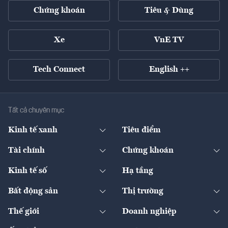
Chứng khoán
Tiêu & Dùng
Xe
VnE TV
Tech Connect
English ++
Tất cả chuyên mục
Kinh tế xanh
Tiêu điểm
Chuyển động xanh
Tài chính
Chứng khoán
Pháp lý
Ngân hàng
Doanh nghiệp niêm yết
Kinh tế số
Hạ tầng
Thương hiệu xanh
Thị trường vốn
Thị trường
Sản phẩm - Thị trường
Bất động sản
Thị trường
Diễn đàn
Thuế
Đầu tư
Tài sản số
Chính sách
Xuất nhập khẩu
Thế giới
Doanh nghiệp
Bảo hiểm
Quốc tế
Dịch vụ số
Thị trường
Khung pháp lý
Kinh tế
Chuyển động