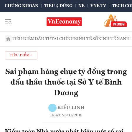
CHỨNG KHOÁN
TIÊU & DÙNG
XE
VNE TV
TECH CO
TIÊU ĐIỂM
ĐẦU TƯ
TÀI CHÍNH
KINH TẾ SỐ
KINH TẾ XANH
TIÊU ĐIỂM
Sai phạm hàng chục tỷ đồng trong
đấu thầu thuốc tại Sở Y tế Bình
Dương
KIỀU LINH
14:40, 28/11/2018
Kiểm toán Nhà nước phát hiện một số sai