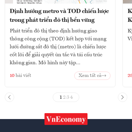
Định hướng metro và TOD chiến lược
K
trong phát triển đô thị bền vững
K
Phát triển đô thị theo định hướng giao
K
thông công cộng (TOD) kết hợp với mạng
V
lưới đường sắt đô thị (metro) là chiến lược
cốt lõi để giải quyết ùn tắc và tái cấu trúc
không gian. Mô hình này tập...
10
bài viết
Xem tất cả
2
1
2
3
4