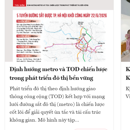
Định hướng metro và TOD chiến lược
K
trong phát triển đô thị bền vững
K
Phát triển đô thị theo định hướng giao
K
thông công cộng (TOD) kết hợp với mạng
V
lưới đường sắt đô thị (metro) là chiến lược
cốt lõi để giải quyết ùn tắc và tái cấu trúc
không gian. Mô hình này tập...