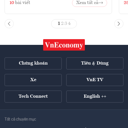
10
bài viết
Xem tất cả
2
1
2
3
4
Chứng khoán
Tiêu & Dùng
Xe
VnE TV
Tech Connect
English ++
Tất cả chuyên mục