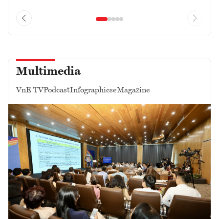
Multimedia
VnE TV
Podcast
Infographics
eMagazine