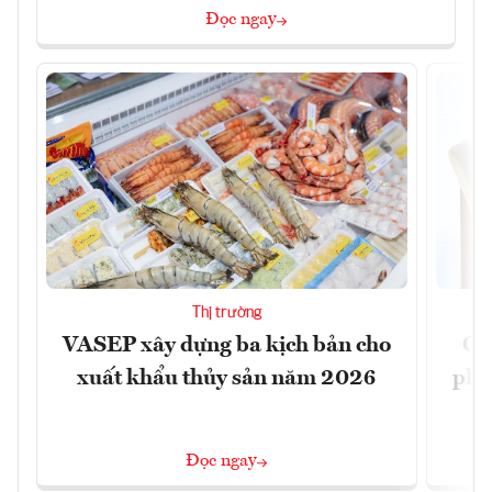
Đọc ngay
Thị trường
VASEP xây dựng ba kịch bản cho
Ca
xuất khẩu thủy sản năm 2026
phá 
đ
Đọc ngay