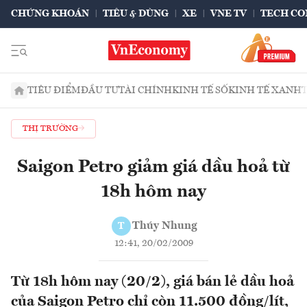
CHỨNG KHOÁN
TIÊU & DÙNG
XE
VNE TV
TECH CO
TIÊU ĐIỂM
ĐẦU TƯ
TÀI CHÍNH
KINH TẾ SỐ
KINH TẾ XANH
THỊ TRƯỜNG
Saigon Petro giảm giá dầu hoả từ
18h hôm nay
Thúy Nhung
T
12:41, 20/02/2009
Từ 18h hôm nay (20/2), giá bán lẻ dầu hoả
của Saigon Petro chỉ còn 11.500 đồng/lít,