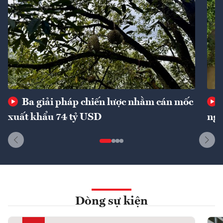
Ba giải pháp chiến lược nhằm cán mốc
xuất khẩu 74 tỷ USD
ngu
Dòng sự kiện