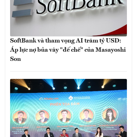
SoftBank và tham vọng AI trăm tỷ USD:
Áp lực nợ bủa vây "đế chế" của Masayoshi
Son