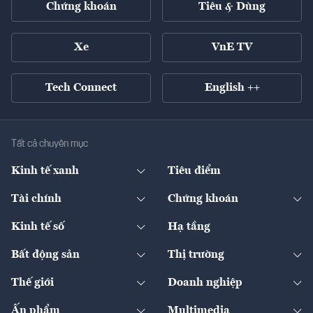
Chứng khoán
Tiêu & Dùng
Xe
VnE TV
Tech Connect
English ++
Tất cả chuyên mục
Kinh tế xanh
Tiêu điểm
Chuyển động xanh
Tài chính
Chứng khoán
Pháp lý
Ngân hàng
Doanh nghiệp niêm yết
Kinh tế số
Hạ tầng
Thương hiệu xanh
Thị trường vốn
Thị trường
Sản phẩm - Thị trường
Bất động sản
Thị trường
Diễn đàn
Thuế
Đầu tư
Tài sản số
Chính sách
Xuất nhập khẩu
Thế giới
Doanh nghiệp
Bảo hiểm
Quốc tế
Dịch vụ số
Thị trường
Khung pháp lý
Kinh tế
Chuyển động
Ấn phẩm
Multimedia