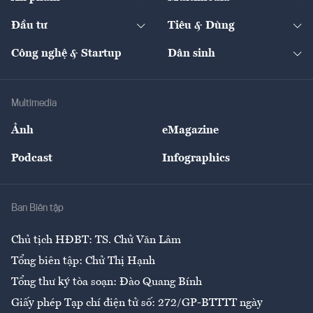
Khung pháp lý
Start-up
Dự án
Công nghiệp
Chuyển động 24h
Đối thoại
The Guide
Video
Đầu tư
Tiêu & Dùng
Quản trị số
Cafe BĐS
Thị trường
Kinh doanh
Kết nối
Tạp chí kinh tế Việt Nam
eMagazine
Nhà đầu tư
Du lịch
Công nghệ & Startup
Dân sinh
Tư vấn
Nông sản
Doanh nhân
Tư vấn Tiêu & Dùng
Infographics
Hạ tầng
Sức khỏe
Khung pháp lý
Doanh nghiệp
Địa phương
Thị trường
Bảo hiểm
Multimedia
Sự kiện
Nhân lực
Ảnh
eMagazine
Đẹp +
An sinh
Podcast
Infographics
Giải trí
Y tế
Nhà
Ban Biên tập
Ẩm thực
Chủ tịch HĐBT: TS. Chử Văn Lâm
Tổng biên tập: Chử Thị Hạnh
Tổng thư ký tòa soạn: Đào Quang Bính
Giấy phép Tạp chí điện tử số: 272/GP-BTTTT ngày