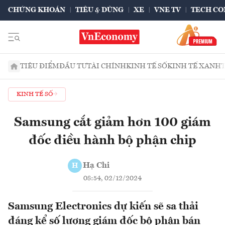
CHỨNG KHOÁN
TIÊU & DÙNG
XE
VNE TV
TECH CO
TIÊU ĐIỂM
ĐẦU TƯ
TÀI CHÍNH
KINH TẾ SỐ
KINH TẾ XANH
KINH TẾ SỐ
Samsung cắt giảm hơn 100 giám
đốc điều hành bộ phận chip
Hạ Chi
H
08:54, 02/12/2024
Samsung Electronics dự kiến sẽ sa thải
đáng kể số lượng giám đốc bộ phận bán