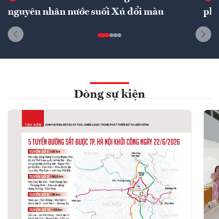
nguyên nhân nước suối Xú đổi màu
phí
Dòng sự kiện