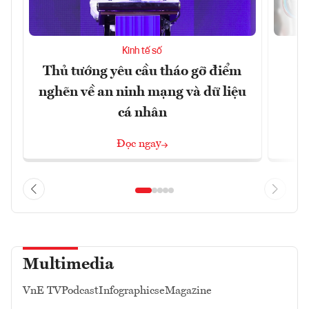
Kinh tế số
Thủ tướng yêu cầu tháo gỡ điểm
D
nghẽn về an ninh mạng và dữ liệu
c
cá nhân
Đọc ngay
Multimedia
VnE TV
Podcast
Infographics
eMagazine