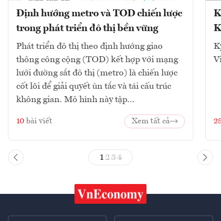
Định hướng metro và TOD chiến lược
K
trong phát triển đô thị bền vững
K
Phát triển đô thị theo định hướng giao
K
thông công cộng (TOD) kết hợp với mạng
V
lưới đường sắt đô thị (metro) là chiến lược
cốt lõi để giải quyết ùn tắc và tái cấu trúc
không gian. Mô hình này tập...
10
bài viết
Xem tất cả
2
1
2
3
4