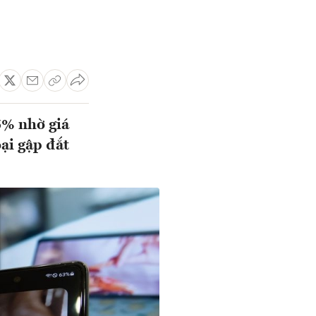
5% nhờ giá
ại gập đắt