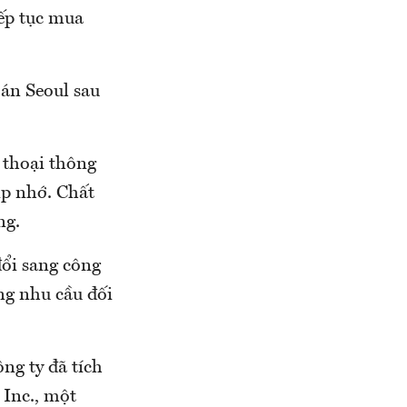
ếp tục mua
án Seoul sau
 thoại thông
ip nhớ. Chất
ung.
ổi sang công
ng nhu cầu đối
ng ty đã tích
 Inc., một