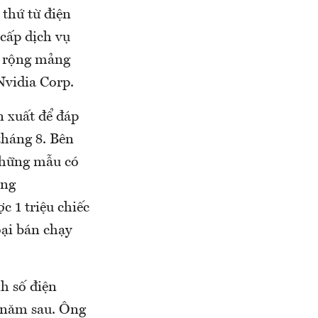
 thứ từ điện
 cấp dịch vụ
ở rộng mảng
Nvidia Corp.
 xuất để đáp
tháng 8. Bên
những mẫu có
òng
 1 triệu chiếc
oại bán chạy
h số điện
u năm sau. Ông