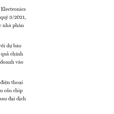
Electronics
 quý 3/2021,
c nhà phân
với dự báo
 quả chính
h doanh vào
điện thoại
u cầu chip
sau đại dịch