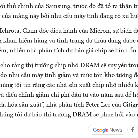
ối thủ chính của Samsung, trước đó đã tỏ ra thận t
g của mảng này bởi nhu cầu máy tính đang có xu h
ehrota, Giám đốc điều hành của Micron, sự biến 
ng khan hiếm hàng và tình trạng dư thừa đang được 
m, nhiều nhà phân tích dự báo giá chip sẽ bình ổn 
 cho rằng thị trường chip nhớ DRAM sẽ suy yếu tro
 do nhu cầu máy tính giảm và mức tồn kho tương đ
húng tôi tin rằng các nhà sản xuất chip nhớ nhiều 
và điều chỉnh giảm chi phí đầu tư vào năm sau để h
i đa hóa sản xuất”, nhà phân tích Peter Lee của Citig
chúng tôi dự báo thị trường DRAM sẽ phục hồi vào