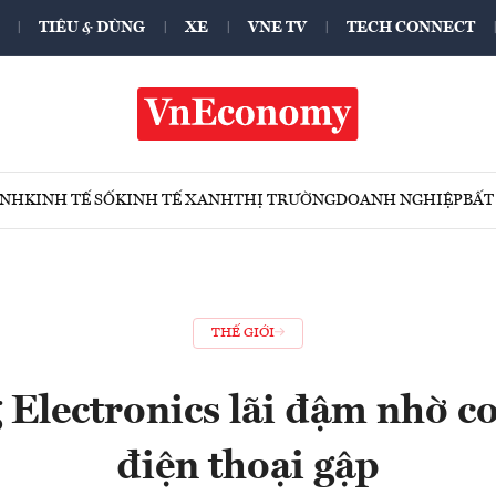
TIÊU & DÙNG
XE
VNE TV
TECH CONNECT
ÍNH
KINH TẾ SỐ
KINH TẾ XANH
THỊ TRƯỜNG
DOANH NGHIỆP
BẤT
THẾ GIỚI
Electronics lãi đậm nhờ co
điện thoại gập