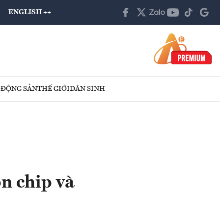
ENGLISH ++
 ĐỘNG SẢN
THẾ GIỚI
DÂN SINH
n chip và