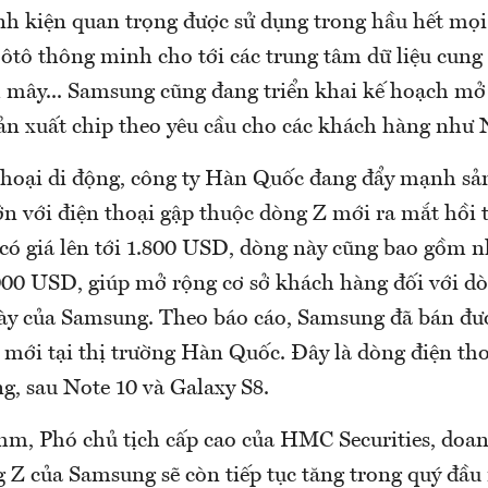
nh kiện quan trọng được sử dụng trong hầu hết mọi
 ôtô thông minh cho tới các trung tâm dữ liệu cung
 mây... Samsung cũng đang triển khai kế hoạch m
sản xuất chip theo yêu cầu cho các khách hàng như 
hoại di động, công ty Hàn Quốc đang đẩy mạnh sản
ớn với điện thoại gập thuộc dòng Z mới ra mắt hồi 
có giá lên tới 1.800 USD, dòng này cũng bao gồm 
000 USD, giúp mở rộng cơ sở khách hàng đối với d
y của Samsung. Theo báo cáo, Samsung đã bán được
 mới tại thị trường Hàn Quốc. Đây là dòng điện th
g, sau Note 10 và Galaxy S8.
m, Phó chủ tịch cấp cao của HMC Securities, doan
g Z của Samsung sẽ còn tiếp tục tăng trong quý đầ