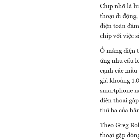
Chip nhớ là li
thoại di động,
điện toán đám
chip với việc 
Ở mảng điện t
ứng nhu cầu l
cạnh các mẫu 
giá khoảng 1.
smartphone nà
điện thoại gập
thứ ba của hãn
Theo Greg Roh
thoại gập dòn