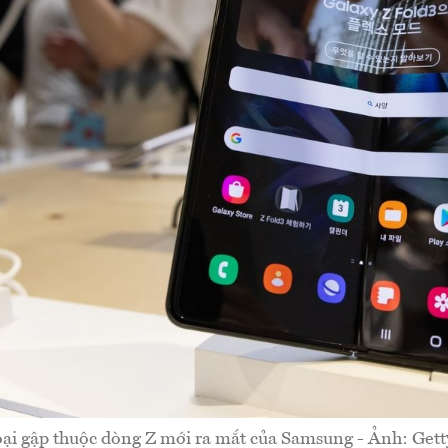
ại gập thuộc dòng Z mới ra mắt của Samsung - Ảnh: Get