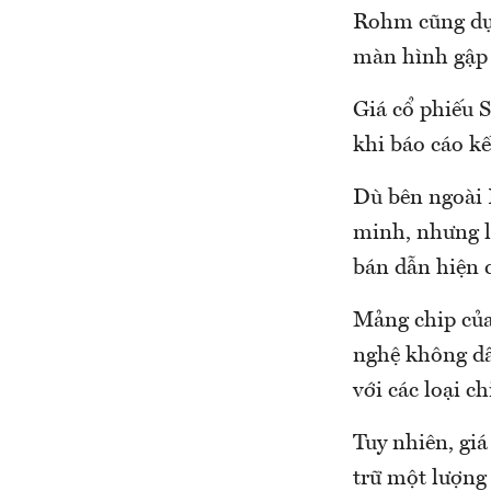
Rohm cũng dự 
màn hình gập 
Giá cổ phiếu 
khi báo cáo k
Dù bên ngoài 
minh, nhưng l
bán dẫn hiện 
Mảng chip của
nghệ không dây
với các loại ch
Tuy nhiên, giá
trữ một lượng