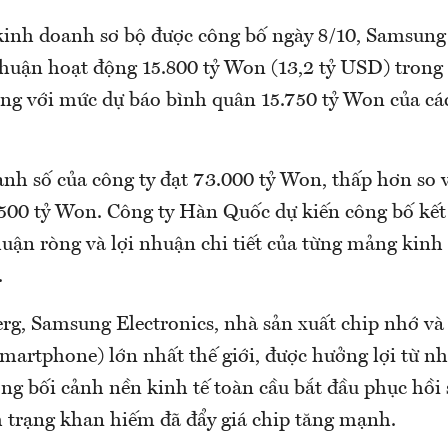
kinh doanh sơ bộ được công bố ngày 8/10, Samsung 
nhuận hoạt động 15.800 tỷ Won (13,2 tỷ USD) trong
ng với mức dự báo bình quân 15.750 tỷ Won của cá
anh số của công ty đạt 73.000 tỷ Won, thấp hơn so 
500 tỷ Won. Công ty Hàn Quốc dự kiến công bố kết
huận ròng và lợi nhuận chi tiết của từng mảng kin
.
g, Samsung Electronics, nhà sản xuất chip nhớ và 
martphone) lớn nhất thế giới, được hưởng lợi từ nh
ng bối cảnh nền kinh tế toàn cầu bắt đầu phục hồi 
h trạng khan hiếm đã đẩy giá chip tăng mạnh.