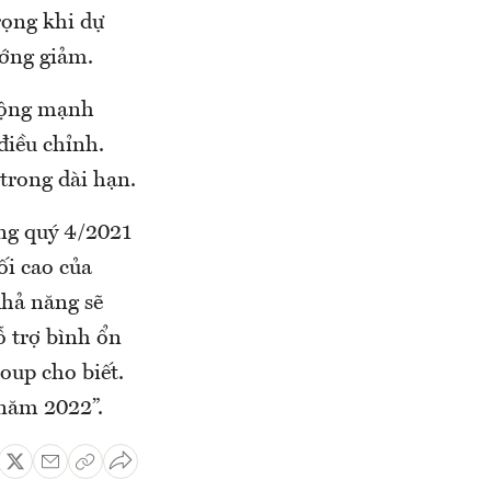
rọng khi dự
ướng giảm.
động mạnh
điều chỉnh.
trong dài hạn.
ng quý 4/2021
ối cao của
khả năng sẽ
ỗ trợ bình ổn
roup cho biết.
 năm 2022”.