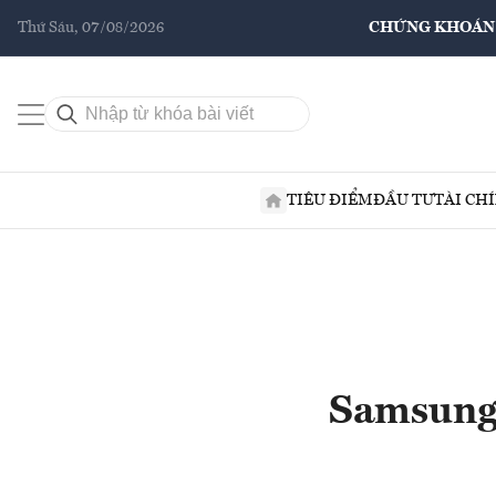
Thứ Sáu, 07/08/2026
CHỨNG KHOÁN
TIÊU ĐIỂM
ĐẦU TƯ
TÀI CH
Samsung 