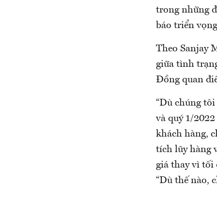
trong những đ
báo triển vọn
Theo Sanjay M
giữa tình trạ
Đồng quan điể
“Dù chúng tôi
và quý 1/2022
khách hàng, c
tích lũy hàng 
giá thay vì tố
“Dù thế nào, 