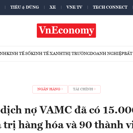
TIÊU & DÙNG
XE
VNE TV
TECH CONNECT
ÍNH
KINH TẾ SỐ
KINH TẾ XANH
THỊ TRƯỜNG
DOANH NGHIỆP
BẤT
NGÂN HÀNG
TÀI CHÍNH
 dịch nợ VAMC đã có 15.00
á trị hàng hóa và 90 thành v