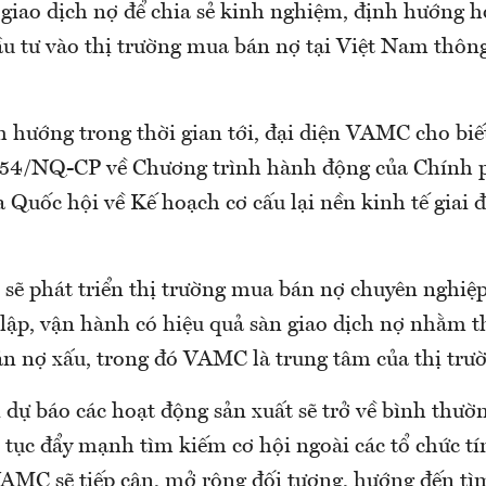
iao dịch nợ để chia sẻ kinh nghiệm, định hướng hợ
ầu tư vào thị trường mua bán nợ tại Việt Nam thôn
h hướng trong thời gian tới, đại diện VAMC cho biế
 54/NQ-CP về Chương trình hành động của Chính 
 Quốc hội về Kế hoạch cơ cấu lại nền kinh tế giai 
sẽ phát triển thị trường mua bán nợ chuyên nghiệp
 lập, vận hành có hiệu quả sàn giao dịch nợ nhằm t
n nợ xấu, trong đó VAMC là trung tâm của thị trư
 dự báo các hoạt động sản xuất sẽ trở về bình thườn
p tục đẩy mạnh tìm kiếm cơ hội ngoài các tổ chức t
VAMC sẽ tiếp cận, mở rộng đối tượng, hướng đến tì