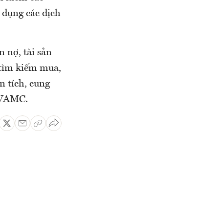
 dụng các dịch
n nợ, tài sản
 tìm kiếm mua,
n tích, cung
ợ VAMC.