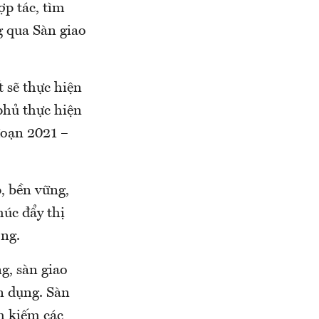
p tác, tìm
g qua Sàn giao
t sẽ thực hiện
phủ thực hiện
đoạn 2021 –
, bền vững,
húc đẩy thị
ờng.
g, sàn giao
ín dụng. Sàn
m kiếm các