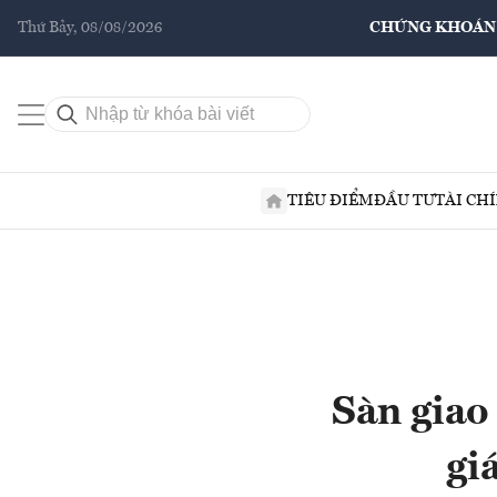
Thứ Bảy, 08/08/2026
CHỨNG KHOÁN
TIÊU ĐIỂM
ĐẦU TƯ
TÀI CH
Sàn giao
gi