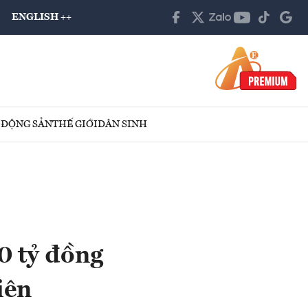
ENGLISH ++
 ĐỘNG SẢN
THẾ GIỚI
DÂN SINH
0 tỷ đồng
iên