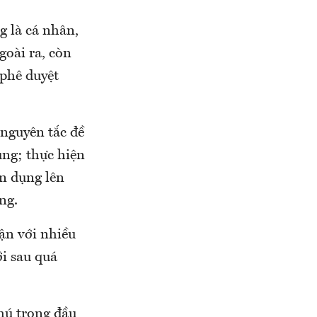
 là cá nhân,
goài ra, còn
 phê duyệt
 nguyên tắc đề
ụng; thực hiện
ín dụng lên
ng.
ận với nhiều
ới sau quá
chú trọng đầu