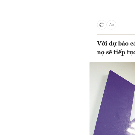
Với dự báo c
nợ sẽ tiếp tụ