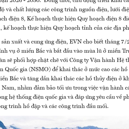
oạn 2026 - 2030. Đồng thời, chủ động triển khai cá
ộ và chất lượng các công trình nguồn điện, lưới đi
ch điện 8, Kế hoạch thực hiện Quy hoạch điện 8 đi
, kế hoạch thực hiện Quy hoạch tỉnh của các địa p
 sản xuất và cung ứng điện, EVN cho biết tháng 7/
ính vụ ở miền Bắc và bắt đầu vào mùa lũ ở miền T
oàn sẽ phối hợp chặt chẽ với Công ty Vận hành Hệ t
ện Quốc gia (NSMO) để khai thác ở mức cao các hồ 
iền Bắc và tăng dần khai thác các hồ thủy điện ở 
 Nam, nhằm đảm bảo tối ưu trong việc vận hành cá
ong hệ thống điện quốc gia và đáp ứng yêu cầu về p
ng trình hồ đập và các công trình đầu mối.