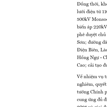
Đồng thời, kh
lưới điện từ 
500kV Monsoo
biến áp 220kV
phê duyệt chủ
Sơn; đường dâ
Điện Biên, Là
Hồng Ngự - C
Cao; cải tạo 
Về nhiệm vụ t
nghiêm, quyết 
tướng Chính p
cung ứng đủ đ