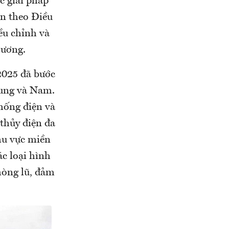
c giải pháp
ện theo Điều
ều chỉnh và
hương.
2025 đã bước
rung và Nam.
hống điện và
thủy điện đa
khu vực miền
c loại hình
hòng lũ, đảm