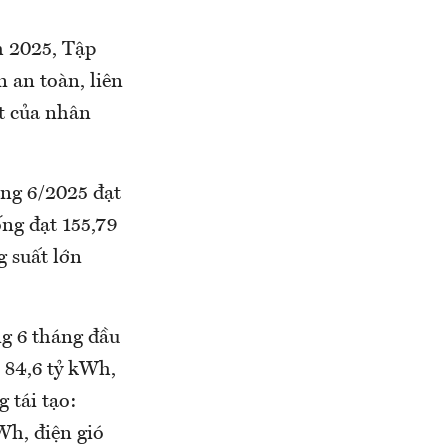
m 2025, Tập
 an toàn, liên
ạt của nhân
áng 6/2025 đạt
ng đạt 155,79
g suất lớn
ng 6 tháng đầu
 84,6 tỷ kWh,
 tái tạo:
Wh, điện gió