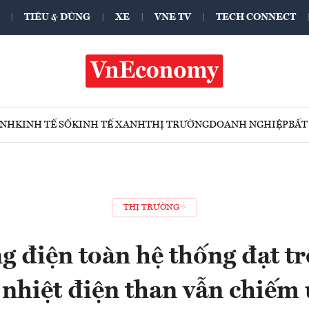
TIÊU & DÙNG
XE
VNE TV
TECH CONNECT
ÍNH
KINH TẾ SỐ
KINH TẾ XANH
THỊ TRƯỜNG
DOANH NGHIỆP
BẤT
THỊ TRƯỜNG
g điện toàn hệ thống đạt tr
nhiệt điện than vẫn chiếm 