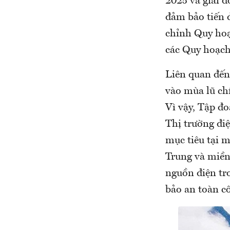
2025 và giai đ
đảm bảo tiến đ
chỉnh Quy hoạ
các Quy hoạch
Liên quan đến
vào mùa lũ ch
Vì vậy, Tập đ
Thị trường đi
mục tiêu tại m
Trung và miền
nguồn điện tr
bảo an toàn cô