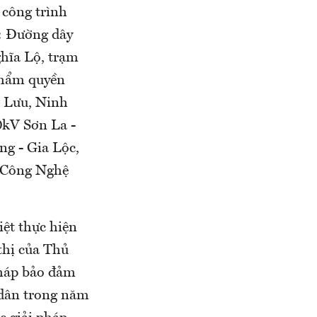
 công trình
ư: Đường dây
hĩa Lộ, trạm
thẩm quyền
h Lưu, Ninh
0kV Sơn La -
ng - Gia Lộc,
 Công Nghệ
ệt thực hiện
 thị của Thủ
pháp bảo đảm
 dân trong năm