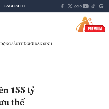
ENGLISH ++
 ĐỘNG SẢN
THẾ GIỚI
DÂN SINH
ên 155 tỷ
ưu thế