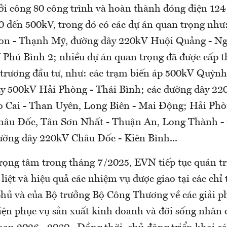
ởi công 80 công trình và hoàn thành đóng điện 124
110 đến 500kV, trong đó có các dự án quan trọng nh
n - Thạnh Mỹ, đường dây 220kV Huội Quảng - Ng
 Phú Bình 2; nhiều dự án quan trọng đã được cấp 
 trương đầu tư, như: các trạm biến áp 500kV Quỳn
y 500kV Hải Phòng - Thái Bình; các đường dây 22
o Cai - Than Uyên, Long Biên - Mai Động; Hải Phò
hâu Đốc, Tân Sơn Nhất - Thuận An, Long Thành -
đường dây 220kV Châu Đốc - Kiên Bình...
rọng tâm trong tháng 7/2025, EVN tiếp tục quán tri
liệt và hiệu quả các nhiệm vụ được giao tại các chỉ
hủ và của Bộ trưởng Bộ Công Thương về các giải 
iện phục vụ sản xuất kinh doanh và đời sống nhân