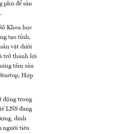
ng phú để sản
…
 Sở Khoa học
g tạo tỉnh,
sản vật dưới
ã trở thành lợi
 nâng tầm sản
 Startup, Hợp
t động trong
 tế LNS đang
ượng, dinh
ụ người tiêu