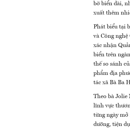
bờ biển dài, n
xuất thêm nhi
Phát biểu tại
và Công nghệ 
xác nhận Quản
biển trên ngàn
thế so sánh c
phẩm địa phươn
tác xã Bà Ba H
Theo bà Jolie
lĩnh vực thươ
từng ngày mở 
dưỡng, tiện dụ