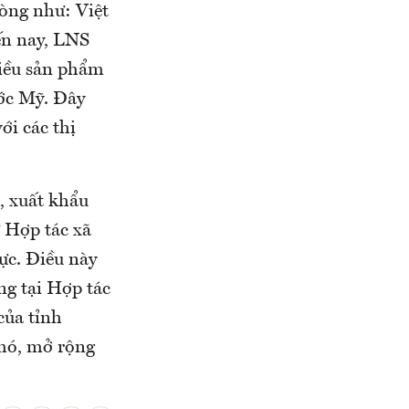
hòng như: Việt
ến nay, LNS
iều sản phẩm
ước Mỹ. Đây
ới các thị
, xuất khẩu
 Hợp tác xã
ực. Điều này
ng tại Hợp tác
của tỉnh
hó, mở rộng