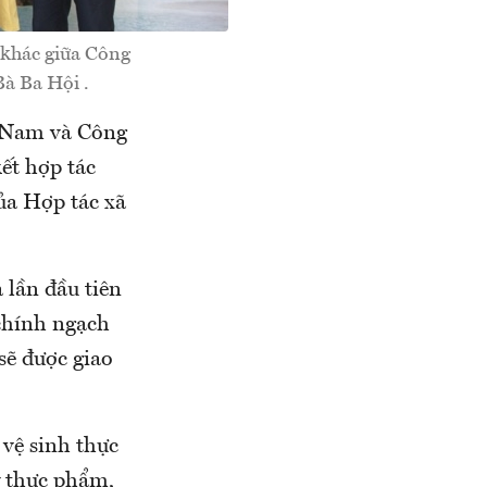
 khác giữa Công
à Ba Hội .
g Nam và Công
ết hợp tác
ủa Hợp tác xã
 lần đầu tiên
chính ngạch
sẽ được giao
vệ sinh thực
ý thực phẩm,