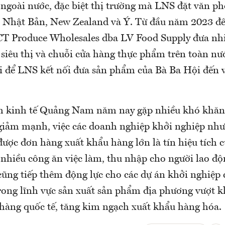
 ngoài nước, đặc biệt thị trường mà LNS đặt văn p
 Nhật Bản, New Zealand và Ý. Từ đầu năm 2023 đ
CT Produce Wholesales dba LV Food Supply đưa nh
 siêu thị và chuỗi cửa hàng thực phẩm trên toàn n
i để LNS kết nối đưa sản phẩm của Bà Ba Hội đến v
h kinh tế Quảng Nam năm nay gặp nhiều khó khăn
giảm mạnh, việc các doanh nghiệp khởi nghiệp như
ược đơn hàng xuất khẩu hàng lớn là tín hiệu tích c
 nhiều công ăn việc làm, thu nhập cho người lao độ
cũng tiếp thêm động lực cho các dự án khởi nghiệp 
ng lĩnh vực sản xuất sản phẩm địa phương vượt k
hàng quốc tế, tăng kim ngạch xuất khẩu hàng hóa.