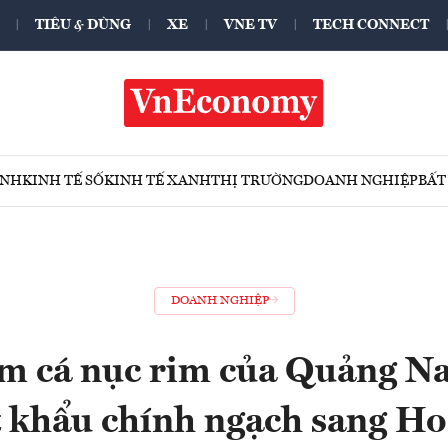
TIÊU & DÙNG
XE
VNE TV
TECH CONNECT
ÍNH
KINH TẾ SỐ
KINH TẾ XANH
THỊ TRƯỜNG
DOANH NGHIỆP
BẤT
DOANH NGHIỆP
m cá nục rim của Quảng N
 khẩu chính ngạch sang H