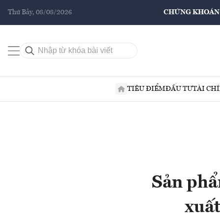
Thứ Bảy, 08/08/2026
CHỨNG KHOÁN
TIÊU ĐIỂM
ĐẦU TƯ
TÀI CH
Sản phẩ
xuất