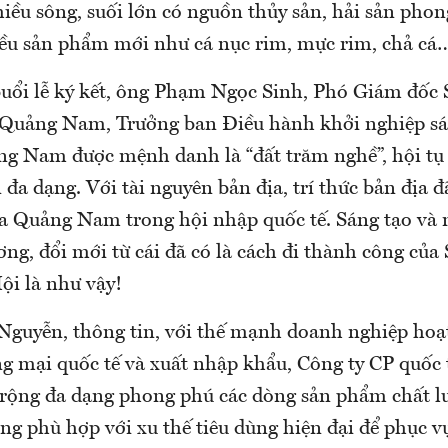
hiều sông, suối lớn có nguồn thủy sản, hải sản pho
ều sản phẩm mới như cá nục rim, mực rim, chả cá
 buổi lễ ký kết, ông Phạm Ngọc Sinh, Phó Giám đốc
Quảng Nam, Trưởng ban Điều hành khởi nghiệp sán
g Nam được mệnh danh là “đất trăm nghề”, hội tụ 
 đa dạng. Với tài nguyên bản địa, trí thức bản địa đ
ủa Quảng Nam trong hội nhập quốc tế. Sáng tạo và
g, đổi mới từ cái đã có là cách đi thành công của
ội là như vậy!
 Nguyễn, thông tin, với thế mạnh doanh nghiệp hoạ
ng mại quốc tế và xuất nhập khẩu, Công ty CP quốc
rộng đa dạng phong phú các dòng sản phẩm chất l
ng phù hợp với xu thế tiêu dùng hiện đại để phục v