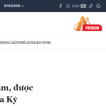
ENGLISH ++
 ĐỘNG SẢN
THẾ GIỚI
DÂN SINH
am, được
oa Kỳ