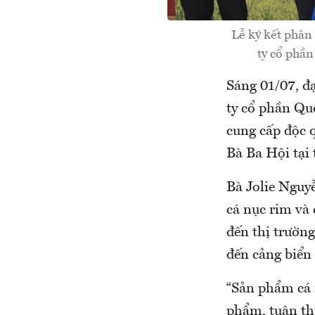
Lễ ký kết phân
ty cổ phầ
Sáng 01/07, đ
ty cổ phần Qu
cung cấp độc 
Bà Ba Hội tại
Bà Jolie Nguyễ
cá nục rim và
đến thị trường
đến cảng biển
“Sản phẩm cá 
phẩm, tuân th