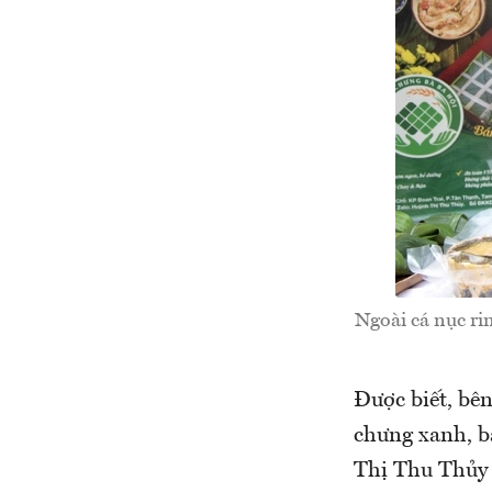
Ngoài cá nục ri
Được biết, bê
chưng xanh, b
Thị Thu Thủy 