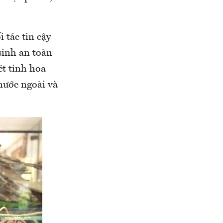
 tác tin cậy
sinh an toàn
t tinh hoa
nước ngoài và