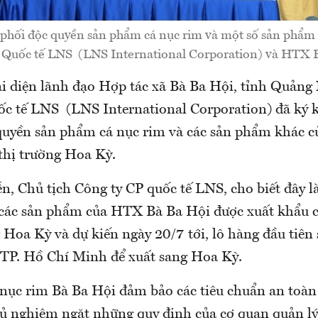
 phối độc quyền sản phẩm cá nục rim và một số sản phẩm
n Quốc tế LNS (LNS International Corporation) và HTX B
ại diện lãnh đạo Hợp tác xã Bà Ba Hội, tỉnh Quản
ốc tế LNS (LNS International Corporation) đã ký k
quyền sản phẩm cá nục rim và các sản phẩm khác c
 thị trường Hoa Kỳ.
n, Chủ tịch Công ty CP quốc tế LNS, cho biết đây là
 các sản phẩm của HTX Bà Ba Hội được xuất khẩu 
 Hoa Kỳ và dự kiến ngày 20/7 tới, lô hàng đầu tiên 
 TP. Hồ Chí Minh để xuất sang Hoa Kỳ.
nục rim Bà Ba Hội đảm bảo các tiêu chuẩn an toàn 
ủ nghiêm ngặt những quy định của cơ quan quản l