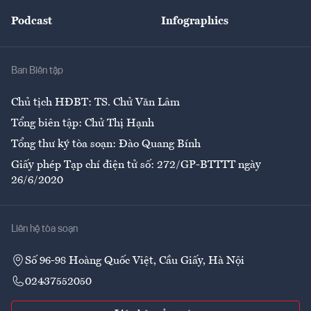
Đẹp +
An sinh
Podcast
Infographics
Giải trí
Y tế
Nhà
Ban Biên tập
Ẩm thực
Chủ tịch HĐBT: TS. Chử Văn Lâm
Tổng biên tập: Chử Thị Hạnh
Tổng thư ký tòa soạn: Đào Quang Bính
Giấy phép Tạp chí điện tử số: 272/GP-BTTTT ngày
26/6/2020
Liên hệ tòa soạn
Số 96-98 Hoàng Quốc Việt, Cầu Giấy, Hà Nội
02437552050