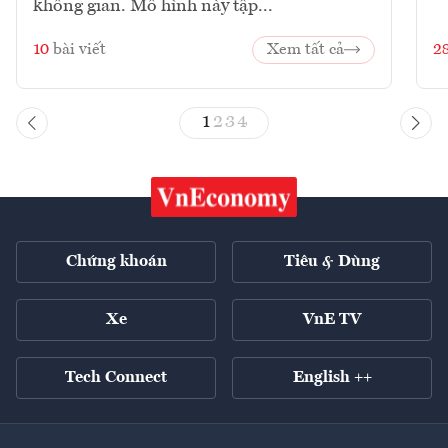
không gian. Mô hình này tập...
10
bài viết
Xem tất cả
2
1
2
3
4
Chứng khoán
Tiêu & Dùng
Xe
VnE TV
Tech Connect
English ++