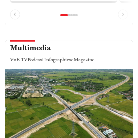
Multimedia
VnE TV
Podcast
Infographics
eMagazine