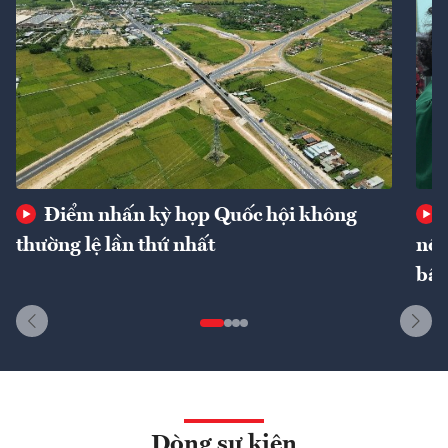
Điểm nhấn kỳ họp Quốc hội không
thường lệ lần thứ nhất
nôn
bất
Dòng sự kiện