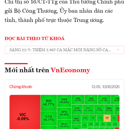
Chỉ thị số 16/CT-TTg của Thủ tướng Chính phủ
gửi Bộ Công Thương, Ủy ban nhân dân các
tỉnh, thành phố trực thuộc Trung ương.
ĐỌC BÀI THEO TỪ KHOÁ
SÁNG 22/7: THÊM 2.967 CA MẮC MỚI NÂNG SỐ CA
MẮC VƯỢT 71.000 CA
Mới nhất trên
VnEconomy
Chứng khoán
12:05, 10/08/2026