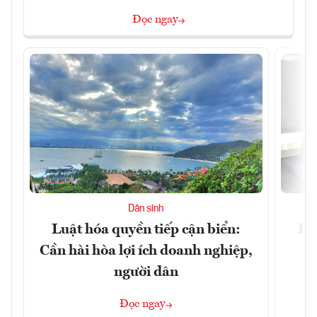
Đọc ngay
Dân sinh
Luật hóa quyền tiếp cận biển:
Hà
Cần hài hòa lợi ích doanh nghiệp,
n
người dân
Đọc ngay