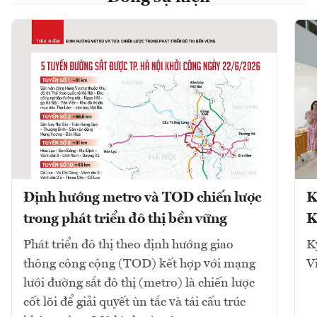
Định hướng metro và TOD chiến lược
K
trong phát triển đô thị bền vững
K
Phát triển đô thị theo định hướng giao
K
thông công cộng (TOD) kết hợp với mạng
V
lưới đường sắt đô thị (metro) là chiến lược
cốt lõi để giải quyết ùn tắc và tái cấu trúc