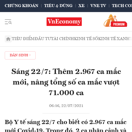
CHỨNG KHOÁN
TIÊU & DÙNG
XE
VNE TV
TECH CO
TIÊU ĐIỂM
ĐẦU TƯ
TÀI CHÍNH
KINH TẾ SỐ
KINH TẾ XANH
DÂN SINH
Sáng 22/7: Thêm 2.967 ca mắc
mới, nâng tổng số ca mắc vượt
71.000 ca
06:56, 22/07/2021
Bộ Y tế sáng 22/7 cho biết có 2.967 ca mắc
mới Covid-19. Trong đó, 2 ca nhập cảnh và