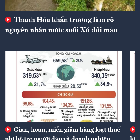
Thanh Hóa khẩn trương làm rõ
nguyên nhân nước suối Xú đổi màu
Giãn, hoãn, miễn giảm hàng loạt thuế
phí hỗ trợ người dân và doanh nghiệp
kin