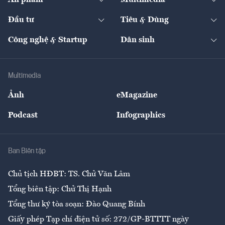
Ấn phẩm
Multimedia
Khung pháp lý
Start-up
Dự án
Công nghiệp
Chuyển động 24h
Đối thoại
The Guide
Video
Đầu tư
Tiêu & Dùng
Quản trị số
Cafe BĐS
Thị trường
Kinh doanh
Kết nối
Tạp chí kinh tế Việt Nam
eMagazine
Nhà đầu tư
Du lịch
Công nghệ & Startup
Dân sinh
Tư vấn
Nông sản
Doanh nhân
Tư vấn Tiêu & Dùng
Infographics
Hạ tầng
Sức khỏe
Khung pháp lý
Doanh nghiệp
Địa phương
Thị trường
Bảo hiểm
Multimedia
Sự kiện
Nhân lực
Ảnh
eMagazine
Đẹp +
An sinh
Podcast
Infographics
Giải trí
Y tế
Nhà
Ban Biên tập
Ẩm thực
Chủ tịch HĐBT: TS. Chử Văn Lâm
Tổng biên tập: Chử Thị Hạnh
Tổng thư ký tòa soạn: Đào Quang Bính
Giấy phép Tạp chí điện tử số: 272/GP-BTTTT ngày