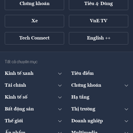
Chứng khoán
Tiêu & Dùng
Xe
VnE TV
Tech Connect
English ++
Tất cả chuyên mục
Kinh tế xanh
Tiêu điểm
Chuyển động xanh
Tài chính
Chứng khoán
Pháp lý
Ngân hàng
Doanh nghiệp niêm yết
Kinh tế số
Hạ tầng
Thương hiệu xanh
Thị trường vốn
Thị trường
Sản phẩm - Thị trường
Bất động sản
Thị trường
Diễn đàn
Thuế
Đầu tư
Tài sản số
Chính sách
Xuất nhập khẩu
Thế giới
Doanh nghiệp
Bảo hiểm
Quốc tế
Dịch vụ số
Thị trường
Khung pháp lý
Kinh tế
Chuyển động