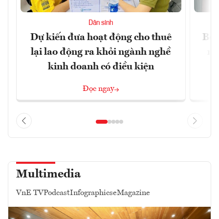
Dân sinh
Dự kiến đưa hoạt động cho thuê
Bộ 
lại lao động ra khỏi ngành nghề
ng
kinh doanh có điều kiện
Đọc ngay
Multimedia
VnE TV
Podcast
Infographics
eMagazine