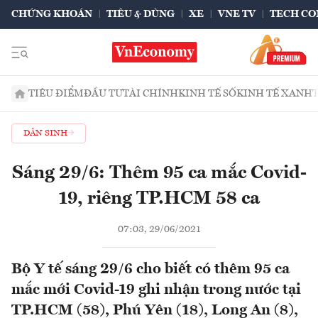
CHỨNG KHOÁN
TIÊU & DÙNG
XE
VNE TV
TECH CO
TIÊU ĐIỂM
ĐẦU TƯ
TÀI CHÍNH
KINH TẾ SỐ
KINH TẾ XANH
DÂN SINH
Sáng 29/6: Thêm 95 ca mắc Covid-
19, riêng TP.HCM 58 ca
07:03, 29/06/2021
Bộ Y tế sáng 29/6 cho biết có thêm 95 ca
mắc mới Covid-19 ghi nhận trong nước tại
TP.HCM (58), Phú Yên (18), Long An (8),