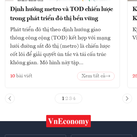
Định hướng metro và TOD chiến lược
K
trong phát triển đô thị bền vững
K
Phát triển đô thị theo định hướng giao
K
thông công cộng (TOD) kết hợp với mạng
V
lưới đường sắt đô thị (metro) là chiến lược
cốt lõi để giải quyết ùn tắc và tái cấu trúc
không gian. Mô hình này tập...
10
bài viết
Xem tất cả
2
1
2
3
4