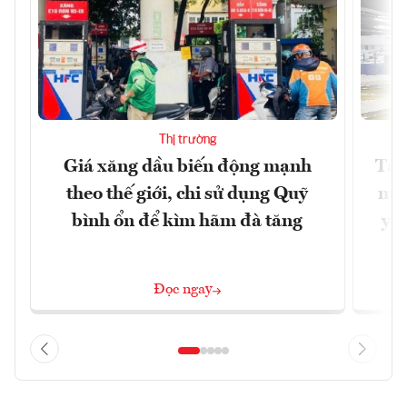
Thị trường
Giá xăng dầu biến động mạnh
Tăn
theo thế giới, chi sử dụng Quỹ
min
bình ổn để kìm hãm đà tăng
yêu
Đọc ngay