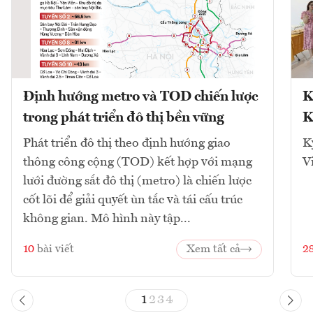
Định hướng metro và TOD chiến lược
K
trong phát triển đô thị bền vững
K
Phát triển đô thị theo định hướng giao
K
thông công cộng (TOD) kết hợp với mạng
V
lưới đường sắt đô thị (metro) là chiến lược
cốt lõi để giải quyết ùn tắc và tái cấu trúc
không gian. Mô hình này tập...
10
bài viết
Xem tất cả
2
1
2
3
4