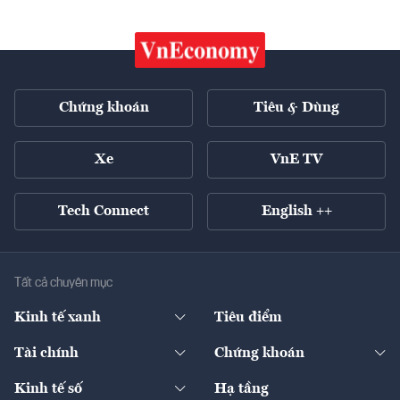
Chứng khoán
Tiêu & Dùng
Xe
VnE TV
Tech Connect
English ++
Tất cả chuyên mục
Kinh tế xanh
Tiêu điểm
Chuyển động xanh
Tài chính
Chứng khoán
Pháp lý
Ngân hàng
Doanh nghiệp niêm yết
Kinh tế số
Hạ tầng