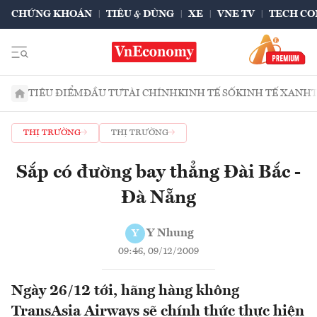
CHỨNG KHOÁN
TIÊU & DÙNG
XE
VNE TV
TECH CO
TIÊU ĐIỂM
ĐẦU TƯ
TÀI CHÍNH
KINH TẾ SỐ
KINH TẾ XANH
THỊ TRƯỜNG
THỊ TRƯỜNG
Sắp có đường bay thẳng Đài Bắc -
Đà Nẵng
Y Nhung
Y
09:46, 09/12/2009
Ngày 26/12 tới, hãng hàng không
TransAsia Airways sẽ chính thức thực hiện