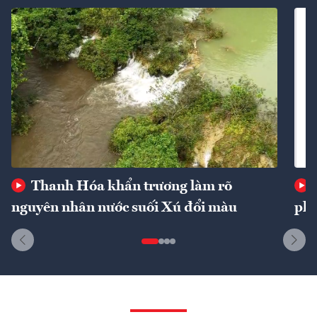
Thanh Hóa khẩn trương làm rõ
nguyên nhân nước suối Xú đổi màu
phí