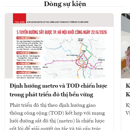
Dòng sự kiện
Định hướng metro và TOD chiến lược
K
trong phát triển đô thị bền vững
K
Phát triển đô thị theo định hướng giao
K
thông công cộng (TOD) kết hợp với mạng
V
lưới đường sắt đô thị (metro) là chiến lược
cốt lõi để giải quyết ùn tắc và tái cấu trúc