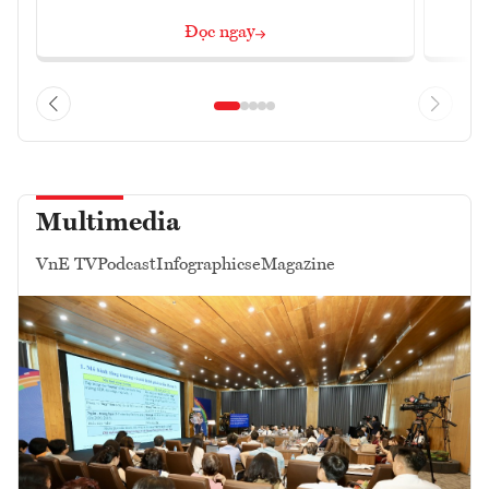
Đọc ngay
Multimedia
VnE TV
Podcast
Infographics
eMagazine