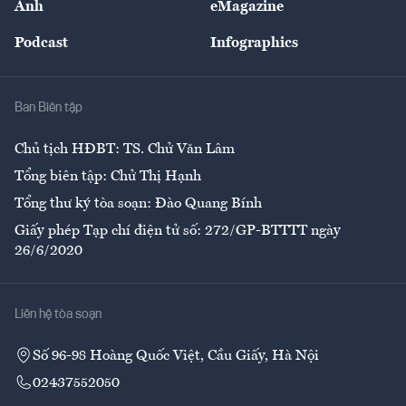
Ảnh
eMagazine
Đẹp +
An sinh
Podcast
Infographics
Giải trí
Y tế
Nhà
Ban Biên tập
Ẩm thực
Chủ tịch HĐBT: TS. Chử Văn Lâm
Tổng biên tập: Chử Thị Hạnh
Tổng thư ký tòa soạn: Đào Quang Bính
Giấy phép Tạp chí điện tử số: 272/GP-BTTTT ngày
26/6/2020
Liên hệ tòa soạn
Số 96-98 Hoàng Quốc Việt, Cầu Giấy, Hà Nội
02437552050