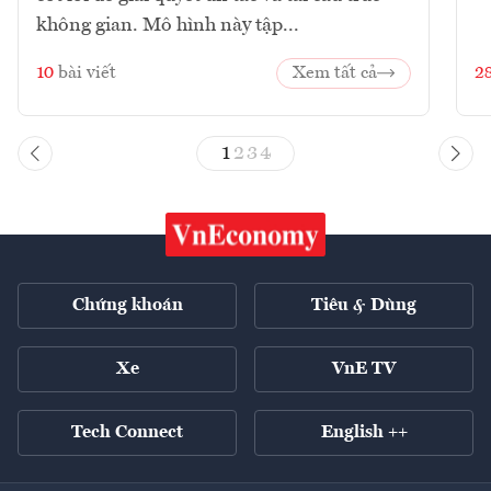
không gian. Mô hình này tập...
10
bài viết
Xem tất cả
2
1
2
3
4
Chứng khoán
Tiêu & Dùng
Xe
VnE TV
Tech Connect
English ++