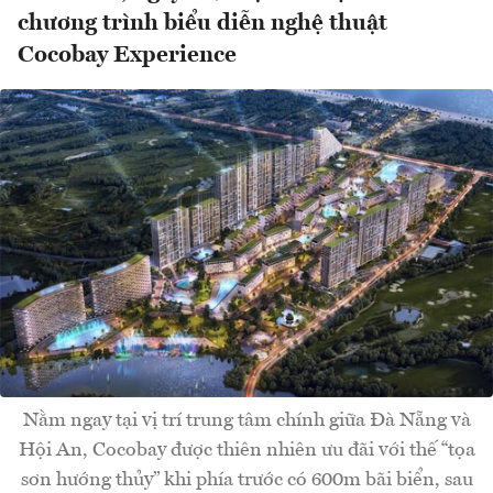
chương trình biểu diễn nghệ thuật
Cocobay Experience
Nằm ngay tại vị trí trung tâm chính giữa Đà Nẵng và
Hội An, Cocobay được thiên nhiên ưu đãi với thế “tọa
sơn hướng thủy” khi phía trước có 600m bãi biển, sau