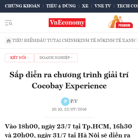
CHỨNG KHOÁN
TIÊU & DÙNG
XE
VNE TV
TECH CO
TIÊU ĐIỂM
ĐẦU TƯ
TÀI CHÍNH
KINH TẾ SỐ
KINH TẾ XANH
KẾT NỐI
DOANH NGHIỆP
Sắp diễn ra chương trình giải trí
Cocobay Experience
P.V
P
10:10, 22/07/2016
Vào 18h00, ngày 23/7 tại Tp.HCM, 16h30
và 20h00, ngày 31/7 tại Hà Nội sẽ diễn ra