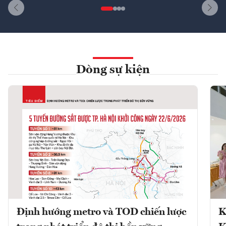
Dòng sự kiện
Định hướng metro và TOD chiến lược
K