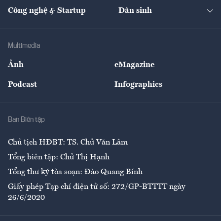
Tạp chí kinh tế Việt Nam
eMagazine
Nhà đầu tư
Du lịch
Công nghệ & Startup
Dân sinh
Tư vấn
Nông sản
Doanh nhân
Tư vấn Tiêu & Dùng
Infographics
Hạ tầng
Sức khỏe
Khung pháp lý
Doanh nghiệp
Địa phương
Thị trường
Bảo hiểm
Multimedia
Sự kiện
Nhân lực
Ảnh
eMagazine
Đẹp +
An sinh
Podcast
Infographics
Giải trí
Y tế
Nhà
Ban Biên tập
Ẩm thực
Chủ tịch HĐBT: TS. Chử Văn Lâm
Tổng biên tập: Chử Thị Hạnh
Tổng thư ký tòa soạn: Đào Quang Bính
Giấy phép Tạp chí điện tử số: 272/GP-BTTTT ngày
26/6/2020