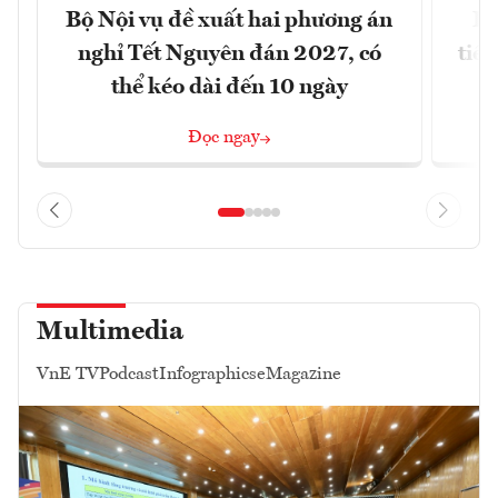
Bộ Nội vụ đề xuất hai phương án
Bộ
nghỉ Tết Nguyên đán 2027, có
tiề
thể kéo dài đến 10 ngày
Đọc ngay
Multimedia
VnE TV
Podcast
Infographics
eMagazine