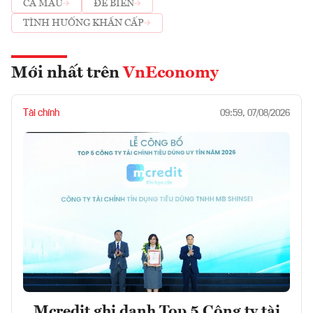
CÀ MAU
ĐÊ BIỂN
TÌNH HUỐNG KHẨN CẤP
Mới nhất trên
VnEconomy
Tài chính
09:59, 07/08/2026
Mcredit ghi danh Top 5 Công ty tài