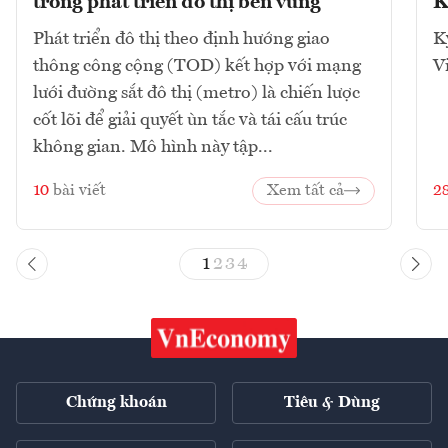
trong phát triển đô thị bền vững
K
Phát triển đô thị theo định hướng giao
K
thông công cộng (TOD) kết hợp với mạng
V
lưới đường sắt đô thị (metro) là chiến lược
cốt lõi để giải quyết ùn tắc và tái cấu trúc
không gian. Mô hình này tập...
10
bài viết
Xem tất cả
2
1
2
3
4
Chứng khoán
Tiêu & Dùng