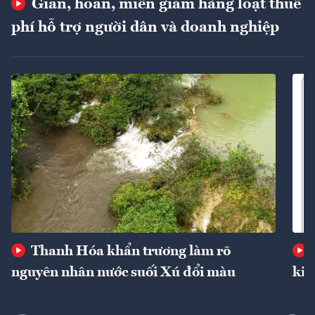
Giãn, hoãn, miễn giảm hàng loạt thuế
phí hỗ trợ người dân và doanh nghiệp
Thanh Hóa khẩn trương làm rõ
nguyên nhân nước suối Xú đổi màu
kin