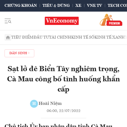
CHỨNG KHOÁN
TIÊU & DÙNG
XE
VNE TV
TECH CO
TIÊU ĐIỂM
ĐẦU TƯ
TÀI CHÍNH
KINH TẾ SỐ
KINH TẾ XANH
DÂN SINH
Sạt lở đê Biển Tây nghiêm trọng,
Cà Mau công bố tình huống khẩn
cấp
Hoài Niệm
H
06:00, 22/07/2022
Chủ tịch Ủy ban nhân dân tỉnh Cà Mau