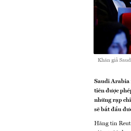
Khán giả Saudi
Saudi Arabia 
tiên được phé
những rạp chi
sẽ bắt đầu đư
Hãng tin Reute