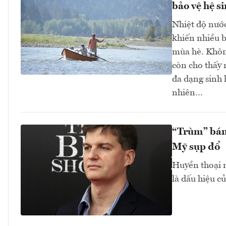
bảo vệ hệ si
Nhiệt độ nước
khiến nhiều 
mùa hè. Không
còn cho thấy 
đa dạng sinh 
nhiên…
“Trùm” bán
Mỹ sụp đổ
Huyền thoại n
là dấu hiệu củ