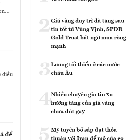
g
n...
2
Giá vàng duy trì đà tăng sau
tin tốt từ Vùng Vịnh, SPDR
Gold Trust bất ngờ mua ròng
mạnh
3
Lương tối thiểu ở các nước
châu Âu
c điều
4
Nhiều chuyên gia tin xu
hướng tăng của giá vàng
chưa đứt gãy
5
Mỹ tuyên bố sắp đạt thỏa
cá để
thuận với Iran để mở cửa eo