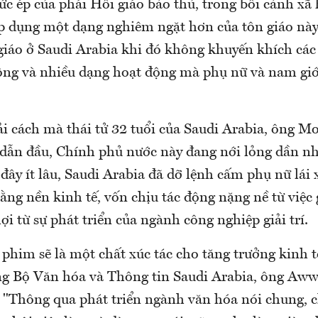
ức ép của phái Hồi giáo bảo thủ, trong bối cảnh xã
p dụng một dạng nghiêm ngặt hơn của tôn giáo này.
 giáo ở Saudi Arabia khi đó không khuyến khích các
 cộng và nhiều dạng hoạt động mà phụ nữ và nam giớ
i cách mà thái tử 32 tuổi của Saudi Arabia, ông 
dẫn đầu, Chính phủ nước này đang nới lỏng dần n
đây ít lâu, Saudi Arabia đã dỡ lệnh cấm phụ nữ lái
ằng nền kinh tế, vốn chịu tác động nặng nề từ việc
lợi từ sự phát triển của ngành công nghiệp giải trí.
phim sẽ là một chất xúc tác cho tăng trưởng kinh t
ng Bộ Văn hóa và Thông tin Saudi Arabia, ông Aww
 "Thông qua phát triển ngành văn hóa nói chung, c