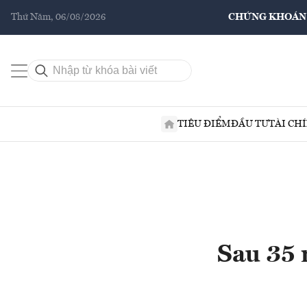
Thứ Năm, 06/08/2026
CHỨNG KHOÁN
TIÊU ĐIỂM
ĐẦU TƯ
TÀI CH
Sau 35 