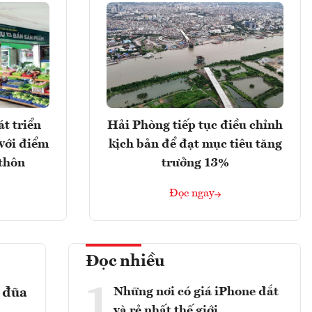
t triển
Hải Phòng tiếp tục điều chỉnh
với điểm
kịch bản để đạt mục tiêu tăng
 thôn
trưởng 13%
Đọc ngay
Đọc nhiều
1
Những nơi có giá iPhone đắt
ả đũa
và rẻ nhất thế giới