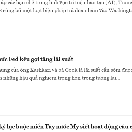
 áp các hạn chế trong lĩnh vực trí tuệ nhân tạo (AI), Trun
8 công bố một loạt biện pháp trả đũa nhằm vào Washingto
ức Fed kêu gọi tăng lãi suất
ng của ông Kashkari và bà Cook là lãi suất cần sớm đượ
h những hậu quả nghiêm trọng hơn trong tương lai...
ỷ lục buộc miền Tây nước Mỹ siết hoạt động câu 