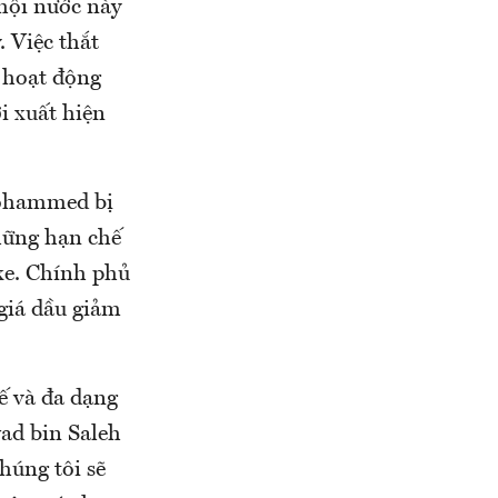
 hội nước này
 Việc thắt
 hoạt động
i xuất hiện
Mohammed bị
hững hạn chế
 xe. Chính phủ
 giá dầu giảm
ế và đa dạng
ad bin Saleh
húng tôi sẽ