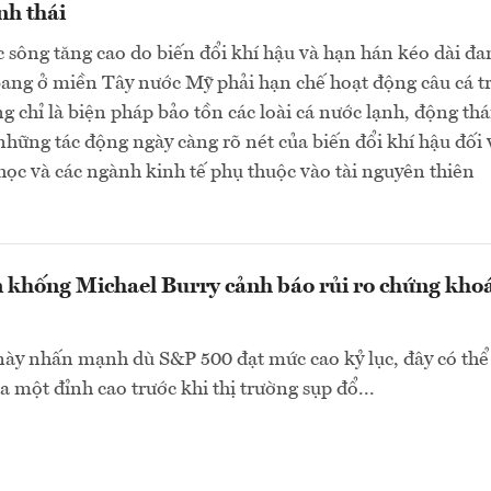
nh thái
 sông tăng cao do biến đổi khí hậu và hạn hán kéo dài đa
bang ở miền Tây nước Mỹ phải hạn chế hoạt động câu cá t
 chỉ là biện pháp bảo tồn các loài cá nước lạnh, động thá
những tác động ngày càng rõ nét của biến đổi khí hậu đối 
học và các ngành kinh tế phụ thuộc vào tài nguyên thiên
 khống Michael Burry cảnh báo rủi ro chứng kho
ày nhấn mạnh dù S&P 500 đạt mức cao kỷ lục, đây có thể
a một đỉnh cao trước khi thị trường sụp đổ...