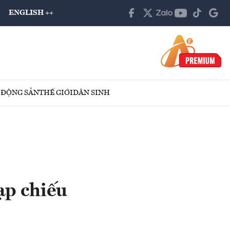
ENGLISH ++
 ĐỘNG SẢN
THẾ GIỚI
DÂN SINH
ạp chiếu