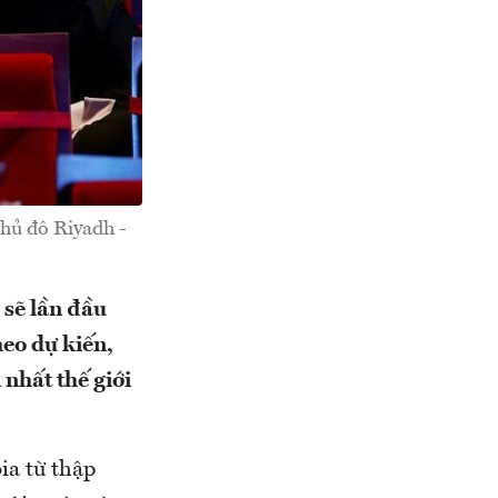
thủ đô Riyadh -
 sẽ lần đầu
eo dự kiến,
nhất thế giới
ia từ thập