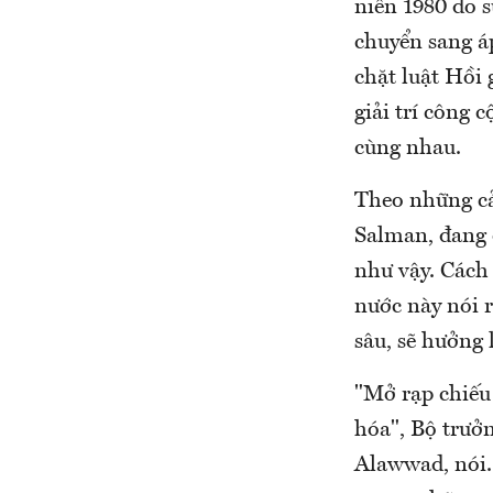
niên 1980 do s
chuyển sang á
chặt luật Hồi
giải trí công
cùng nhau.
Theo những cả
Salman, đang 
như vậy. Cách 
nước này nói r
sâu, sẽ hưởng 
"Mở rạp chiếu 
hóa", Bộ trưở
Alawwad, nói.