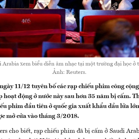
 Arabia xem biểu diễn âm nhạc tại một trường đại học ở 
Ảnh: Reuters.
ngày 11/12 tuyên bố các rạp chiếu phim công cộng
p hoạt động ở nước này sau hơn 35 năm bị cấm. Th
ếu phim đầu tiên ở quốc gia xuất khẩu dầu lửa lớn 
ợc mở cửa vào tháng 3/2018.
rs cho biết, rạp chiếu phim đã bị cấm ở Saudi Arab