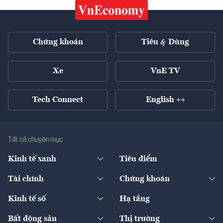
Chứng khoán
Tiêu & Dùng
Xe
VnE TV
Tech Connect
English ++
Tất cả chuyên mục
Kinh tế xanh
Tiêu điểm
Chuyển động xanh
Tài chính
Chứng khoán
Pháp lý
Ngân hàng
Doanh nghiệp niêm yết
Kinh tế số
Hạ tầng
Thương hiệu xanh
Thị trường vốn
Thị trường
Sản phẩm - Thị trường
Bất động sản
Thị trường