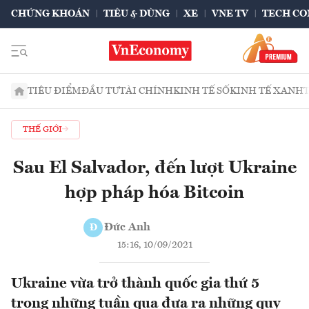
CHỨNG KHOÁN
TIÊU & DÙNG
XE
VNE TV
TECH CO
TIÊU ĐIỂM
ĐẦU TƯ
TÀI CHÍNH
KINH TẾ SỐ
KINH TẾ XANH
THẾ GIỚI
Sau El Salvador, đến lượt Ukraine
hợp pháp hóa Bitcoin
Đức Anh
Đ
15:16, 10/09/2021
Ukraine vừa trở thành quốc gia thứ 5
trong những tuần qua đưa ra những quy