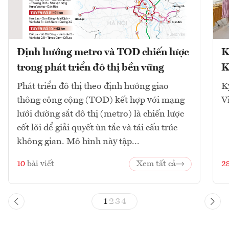
Định hướng metro và TOD chiến lược
K
trong phát triển đô thị bền vững
K
Phát triển đô thị theo định hướng giao
K
thông công cộng (TOD) kết hợp với mạng
V
lưới đường sắt đô thị (metro) là chiến lược
cốt lõi để giải quyết ùn tắc và tái cấu trúc
không gian. Mô hình này tập...
10
bài viết
Xem tất cả
2
1
2
3
4