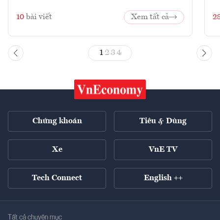
10
bài viết
Xem tất cả
2
1
2
3
4
Chứng khoán
Tiêu & Dùng
Xe
VnE TV
Tech Connect
English ++
Tất cả chuyên mục