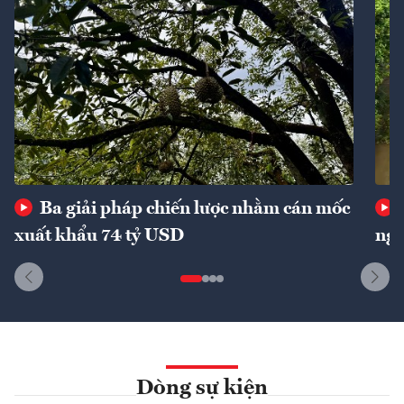
Ba giải pháp chiến lược nhằm cán mốc
xuất khẩu 74 tỷ USD
ngu
Dòng sự kiện