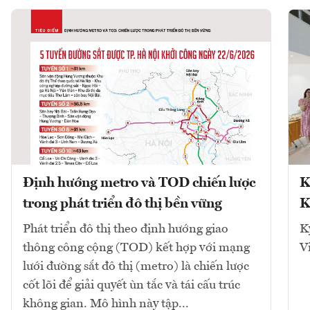
Định hướng metro và TOD chiến lược
K
trong phát triển đô thị bền vững
K
Phát triển đô thị theo định hướng giao
K
thông công cộng (TOD) kết hợp với mạng
V
lưới đường sắt đô thị (metro) là chiến lược
cốt lõi để giải quyết ùn tắc và tái cấu trúc
không gian. Mô hình này tập...