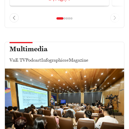
Multimedia
VnE TV
Podcast
Infographics
eMagazine