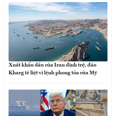
Xuất khẩu dầu của Iran đình trệ, đảo
Kharg tê liệt vì lệnh phong tỏa của Mỹ