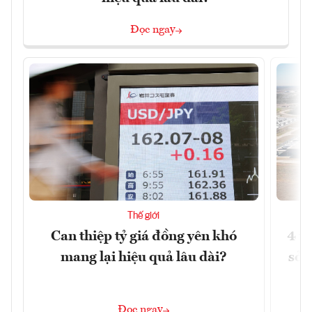
Đọc ngay
Thế giới
Can thiệp tỷ giá đồng yên khó
4 t
mang lại hiệu quả lâu dài?
sở 
Đọc ngay