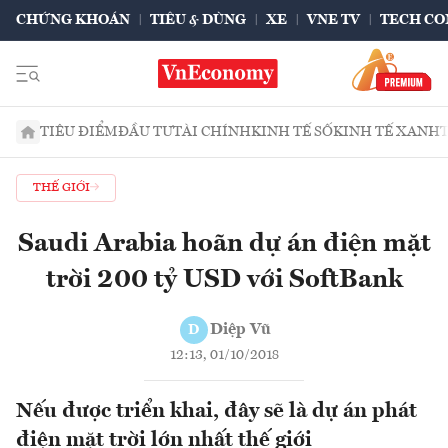
CHỨNG KHOÁN
TIÊU & DÙNG
XE
VNE TV
TECH CO
TIÊU ĐIỂM
ĐẦU TƯ
TÀI CHÍNH
KINH TẾ SỐ
KINH TẾ XANH
THẾ GIỚI
Saudi Arabia hoãn dự án điện mặt
trời 200 tỷ USD với SoftBank
Diệp Vũ
D
12:13, 01/10/2018
Nếu được triển khai, đây sẽ là dự án phát
điện mặt trời lớn nhất thế giới