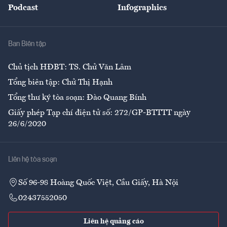
Podcast
Infographics
Giải trí
Y tế
Nhà
Ban Biên tập
Ẩm thực
Chủ tịch HĐBT: TS. Chử Văn Lâm
Tổng biên tập: Chử Thị Hạnh
Tổng thư ký tòa soạn: Đào Quang Bính
Giấy phép Tạp chí điện tử số: 272/GP-BTTTT ngày
26/6/2020
Liên hệ tòa soạn
Số 96-98 Hoàng Quốc Việt, Cầu Giấy, Hà Nội
02437552050
Liên hệ quảng cáo