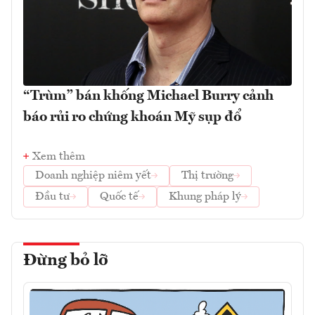
“Trùm” bán khống Michael Burry cảnh
báo rủi ro chứng khoán Mỹ sụp đổ
Xem thêm
Doanh nghiệp niêm yết
Thị trường
Đầu tư
Quốc tế
Khung pháp lý
Đừng bỏ lỡ