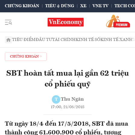
CHỨNG KHOÁN
TIÊU & DÙNG
XE
VNE TV
TECH CO
TIÊU ĐIỂM
ĐẦU TƯ
TÀI CHÍNH
KINH TẾ SỐ
KINH TẾ XANH
CHỨNG KHOÁN
SBT hoàn tất mua lại gần 62 triệu
cổ phiếu quỹ
Thu Ngân
T
17:00, 21/05/2018
Từ ngày 18/4 đến 17/5/2018, SBT đã mua
thành công 61.600.900 cổ phiếu, tương