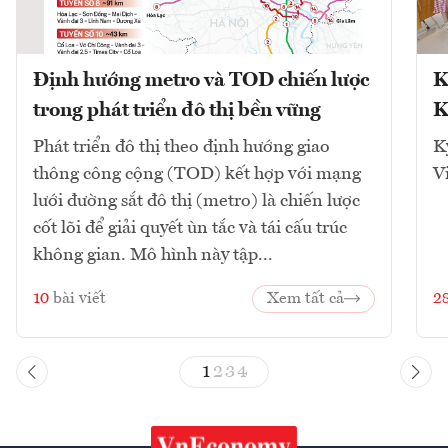
Định hướng metro và TOD chiến lược
K
trong phát triển đô thị bền vững
K
Phát triển đô thị theo định hướng giao
K
thông công cộng (TOD) kết hợp với mạng
V
lưới đường sắt đô thị (metro) là chiến lược
cốt lõi để giải quyết ùn tắc và tái cấu trúc
không gian. Mô hình này tập...
10
bài viết
Xem tất cả
2
1
2
3
4