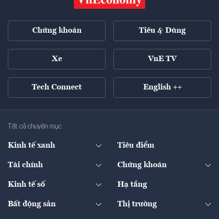
Chứng khoán
Tiêu & Dùng
Xe
VnE TV
Tech Connect
English ++
Tất cả chuyên mục
Kinh tế xanh
Tiêu điểm
Chuyển động xanh
Tài chính
Chứng khoán
Pháp lý
Ngân hàng
Doanh nghiệp niêm yết
Kinh tế số
Hạ tầng
Thương hiệu xanh
Thị trường vốn
Thị trường
Sản phẩm - Thị trường
Bất động sản
Thị trường
Diễn đàn
Thuế
Đầu tư
Tài sản số
Chính sách
Xuất nhập khẩu