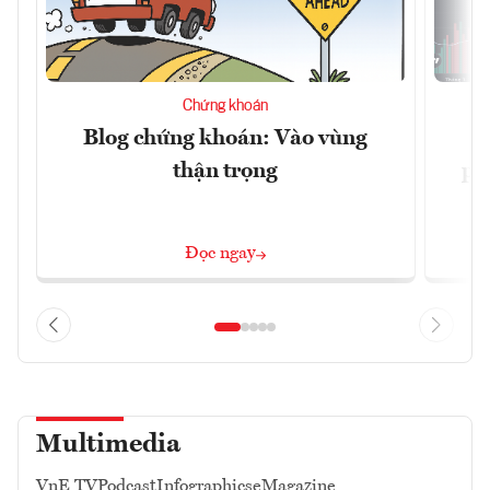
Chứng khoán
Blog chứng khoán: Vào vùng
V
thận trọng
ph
Đọc ngay
Multimedia
VnE TV
Podcast
Infographics
eMagazine