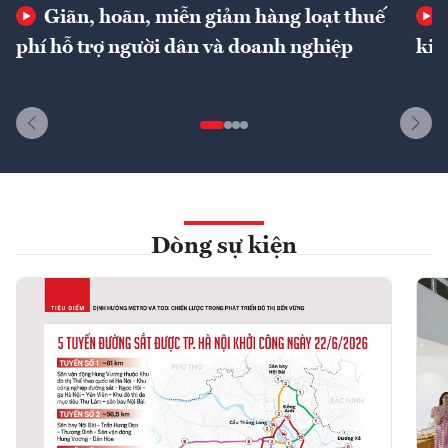
Giãn, hoãn, miễn giảm hàng loạt thuế
phí hỗ trợ người dân và doanh nghiệp
kin
Dòng sự kiện