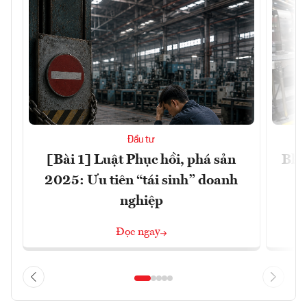
Đầu tư
[Bài 1] Luật Phục hồi, phá sản
Blo
2025: Ưu tiên “tái sinh” doanh
nghiệp
Đọc ngay