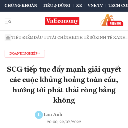
CHỨNG KHOÁN
TIÊU & DÙNG
XE
VNE TV
TECH CO
TIÊU ĐIỂM
ĐẦU TƯ
TÀI CHÍNH
KINH TẾ SỐ
KINH TẾ XANH
DOANH NGHIỆP
SCG tiếp tục đẩy mạnh giải quyết
các cuộc khủng hoảng toàn cầu,
hướng tới phát thải ròng bằng
không
Lan Anh
L
20:00, 22/07/2022