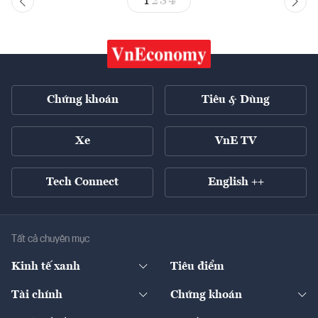
1
2
3
4
Chứng khoán
Tiêu & Dùng
Xe
VnE TV
Tech Connect
English ++
Tất cả chuyên mục
Kinh tế xanh
Tiêu điểm
Chuyển động xanh
Tài chính
Chứng khoán
Pháp lý
Ngân hàng
Doanh nghiệp niêm yết