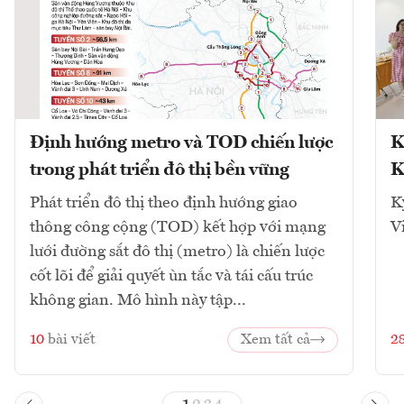
Định hướng metro và TOD chiến lược
K
trong phát triển đô thị bền vững
K
Phát triển đô thị theo định hướng giao
K
thông công cộng (TOD) kết hợp với mạng
V
lưới đường sắt đô thị (metro) là chiến lược
cốt lõi để giải quyết ùn tắc và tái cấu trúc
không gian. Mô hình này tập...
10
bài viết
Xem tất cả
2