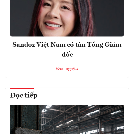
Sandoz Việt Nam có tân Tổng Giám
đốc
Đọc ngay
Đọc tiếp