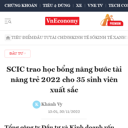
CHỨNG KHOÁN
TIÊU & DÙNG
XE
VNE TV
TECH CO
TIÊU ĐIỂM
ĐẦU TƯ
TÀI CHÍNH
KINH TẾ SỐ
KINH TẾ XANH
ĐẦU TƯ
SCIC trao học bổng nâng bước tài
năng trẻ 2022 cho 35 sinh viên
xuất sắc
Khánh Vy
K
13:01, 30/11/2022
Tổng công ty Đầu tư và Kinh doanh vốn