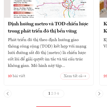
Định hướng metro và TOD chiến lược
K
trong phát triển đô thị bền vững
K
Phát triển đô thị theo định hướng giao
K
thông công cộng (TOD) kết hợp với mạng
V
lưới đường sắt đô thị (metro) là chiến lược
cốt lõi để giải quyết ùn tắc và tái cấu trúc
không gian. Mô hình này tập...
10
bài viết
Xem tất cả
2
1
2
3
4