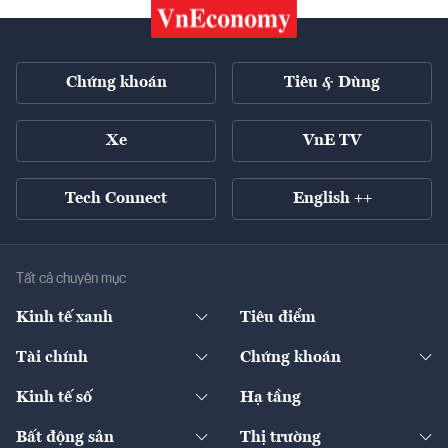
Chứng khoán
Tiêu & Dùng
Xe
VnE TV
Tech Connect
English ++
Tất cả chuyên mục
Kinh tế xanh
Tiêu điểm
Chuyển động xanh
Tài chính
Chứng khoán
Pháp lý
Ngân hàng
Doanh nghiệp niêm yết
Kinh tế số
Hạ tầng
Thương hiệu xanh
Thị trường vốn
Thị trường
Sản phẩm - Thị trường
Bất động sản
Thị trường
Diễn đàn