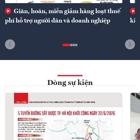
Giãn, hoãn, miễn giảm hàng loạt thuế
phí hỗ trợ người dân và doanh nghiệp
kin
Dòng sự kiện