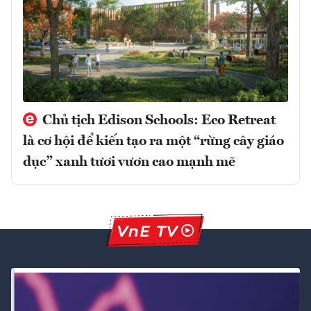
Chủ tịch Edison Schools: Eco Retreat
là cơ hội để kiến tạo ra một “rừng cây giáo
dục” xanh tươi vươn cao mạnh mẽ