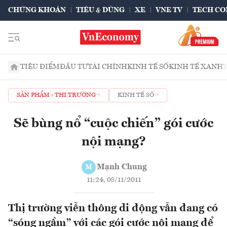
CHỨNG KHOÁN
TIÊU & DÙNG
XE
VNE TV
TECH CO
TIÊU ĐIỂM
ĐẦU TƯ
TÀI CHÍNH
KINH TẾ SỐ
KINH TẾ XANH
SẢN PHẨM - THỊ TRƯỜNG
KINH TẾ SỐ
Sẽ bùng nổ “cuộc chiến” gói cước
nội mạng?
Mạnh Chung
M
11:24, 08/11/2011
Thị trường viễn thông di động vẫn đang có
“sóng ngầm” với các gói cước nội mạng để