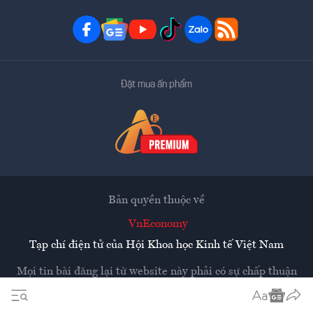
Đặt mua ấn phẩm
Bản quyền thuộc về
VnEconomy
Tạp chí điện tử của Hội Khoa học Kinh tế Việt Nam
Mọi tin bài đăng lại từ website này phải có sự chấp thuận
bằng văn bản của
Tạp chí Kinh tế Việt Nam - VnEconomy