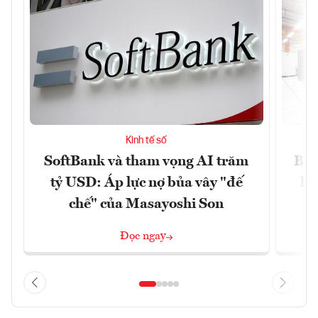
Kinh tế số
SoftBank và tham vọng AI trăm
Bùn
tỷ USD: Áp lực nợ bủa vây "đế
li
chế" của Masayoshi Son
Đọc ngay