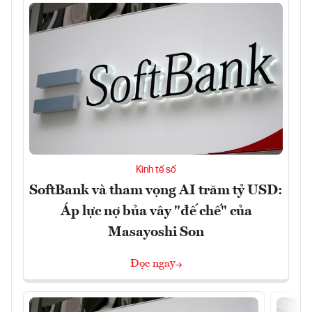
Kinh tế số
SoftBank và tham vọng AI trăm tỷ USD:
Áp lực nợ bủa vây "đế chế" của
Masayoshi Son
Đọc ngay