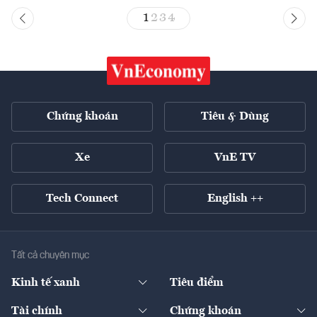
1
2
3
4
Chứng khoán
Tiêu & Dùng
Xe
VnE TV
Tech Connect
English ++
Tất cả chuyên mục
Kinh tế xanh
Tiêu điểm
Chuyển động xanh
Tài chính
Chứng khoán