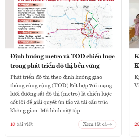
Định hướng metro và TOD chiến lược
K
trong phát triển đô thị bền vững
K
Phát triển đô thị theo định hướng giao
K
thông công cộng (TOD) kết hợp với mạng
V
lưới đường sắt đô thị (metro) là chiến lược
cốt lõi để giải quyết ùn tắc và tái cấu trúc
không gian. Mô hình này tập...
10
bài viết
Xem tất cả
2