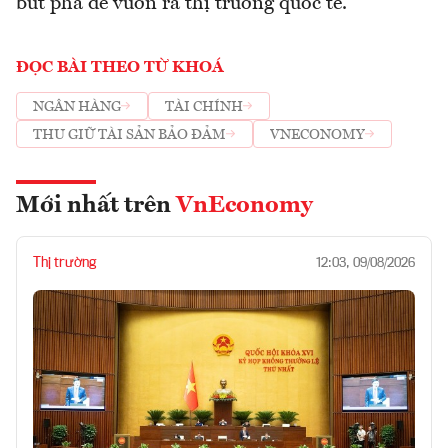
bứt phá để vươn ra thị trường quốc tế.
ĐỌC BÀI THEO TỪ KHOÁ
NGÂN HÀNG
TÀI CHÍNH
THU GIỮ TÀI SẢN BẢO ĐẢM
VNECONOMY
Mới nhất trên
VnEconomy
Thị trường
12:03, 09/08/2026