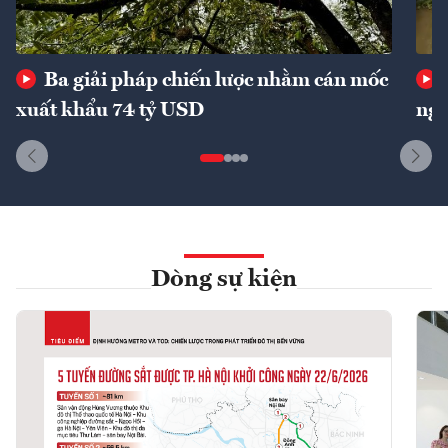
Ba giải pháp chiến lược nhằm cán mốc
xuất khẩu 74 tỷ USD
ngu
Dòng sự kiện