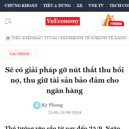
CHỨNG KHOÁN
TIÊU & DÙNG
XE
VNE TV
TECH CO
TIÊU ĐIỂM
ĐẦU TƯ
TÀI CHÍNH
KINH TẾ SỐ
KINH TẾ XANH
TÀI CHÍNH
Sẽ có giải pháp gỡ nút thắt thu hồi
nợ, thu giữ tài sản bảo đảm cho
ngân hàng
Kỳ Phong
K
21:00, 21/09/2024
Thủ tướng yêu cầu từ nay đến 25/9, Ngân