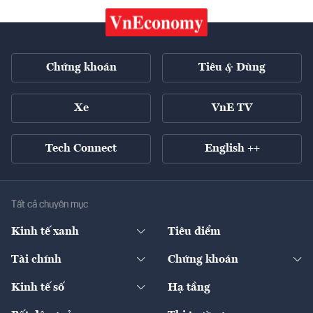
Chứng khoán
Tiêu & Dùng
Xe
VnE TV
Tech Connect
English ++
Tất cả chuyên mục
Kinh tế xanh
Tiêu điểm
Chuyển động xanh
Tài chính
Chứng khoán
Pháp lý
Ngân hàng
Doanh nghiệp niêm yết
Kinh tế số
Hạ tầng
Thương hiệu xanh
Thị trường vốn
Thị trường
Sản phẩm - Thị trường