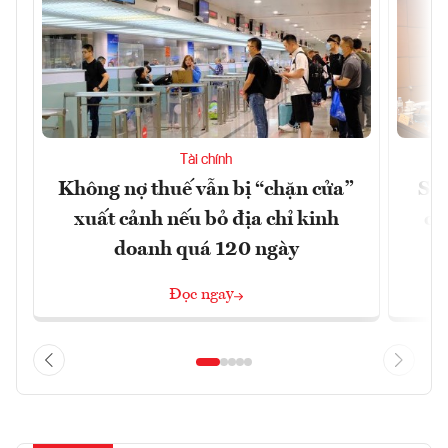
Tài chính
Không nợ thuế vẫn bị “chặn cửa”
Sửa
xuất cảnh nếu bỏ địa chỉ kinh
ca
doanh quá 120 ngày
Đọc ngay