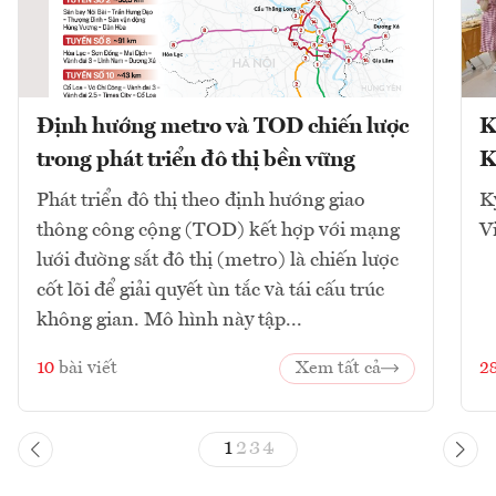
Định hướng metro và TOD chiến lược
K
trong phát triển đô thị bền vững
K
Phát triển đô thị theo định hướng giao
K
thông công cộng (TOD) kết hợp với mạng
V
lưới đường sắt đô thị (metro) là chiến lược
cốt lõi để giải quyết ùn tắc và tái cấu trúc
không gian. Mô hình này tập...
10
bài viết
Xem tất cả
2
1
2
3
4