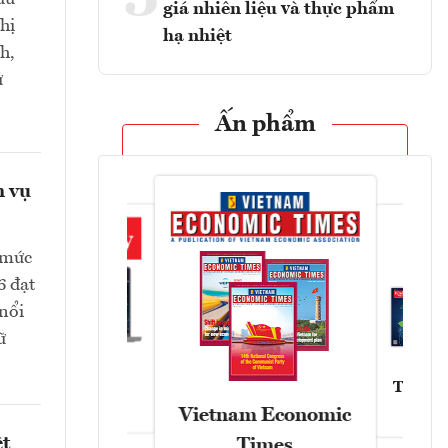
giá nhiên liệu và thực phẩm
hị
hạ nhiệt
h,
ử
Ấn phẩm
h vụ
 mức
6 đạt
 nổi
ữ
Tạp chí
Askonomy
Vietnam Economic
ệt
Times