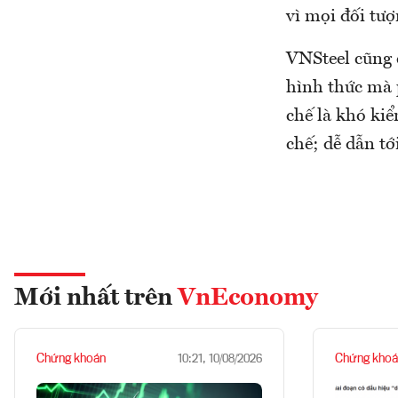
vì mọi đối tượ
VNSteel cũng 
hình thức mà 
chế là khó kiể
chế; dễ dẫn tớ
Mới nhất trên
VnEconomy
Chứng khoán
Chứng khoá
10:21, 10/08/2026