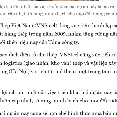
ợi ích lớn nhất của việc triển khai hai dự án này là tạo ra
uôn cập nhật, rõ ràng, minh bạch cho mọi đối tượng có nh
Thép Việt Nam (VNSteel) đang xúc tiến thành lập s
ặt hàng thép trong năm 2009, nhằm tăng cường năn
ối thép hiện nay của Tổng công ty.
iao dịch điện tử cho thép, VNSteel cũng xúc tiến 
 logistics (giao nhận, kho vận) thép và vật liệu xâ
iang (Hà Nội) và tiến tới mở thêm một trung tâm nữ
lợi ích lớn nhất của việc triển khai hai dự án này l
 luôn cập nhật, rõ ràng, minh bạch cho mọi đối tượ
hai dự án này cũng sẽ hạn chế hình thức mua bán q