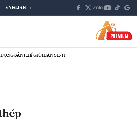
ENGLISH ++
 ĐỘNG SẢN
THẾ GIỚI
DÂN SINH
 thép