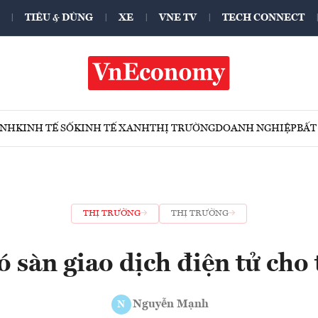
TIÊU & DÙNG
XE
VNE TV
TECH CONNECT
ÍNH
KINH TẾ SỐ
KINH TẾ XANH
THỊ TRƯỜNG
DOANH NGHIỆP
BẤT
THỊ TRƯỜNG
THỊ TRƯỜNG
ó sàn giao dịch điện tử cho
Nguyễn Mạnh
N