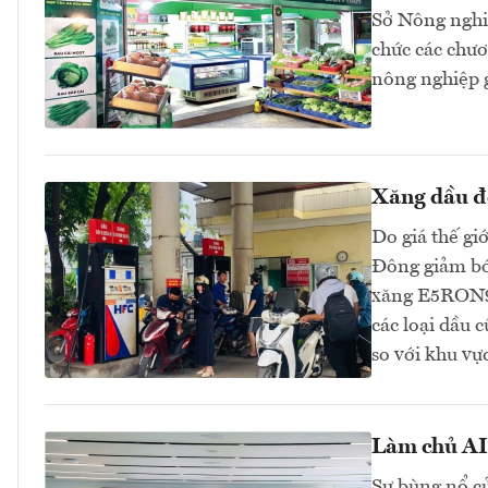
Sở Nông nghi
chức các chươn
nông nghiệp 
Xăng dầu đồ
Do giá thế gi
Đông giảm bớt
xăng E5RON92
các loại dầu 
so với khu v
Làm chủ AI 
Sự bùng nổ củ