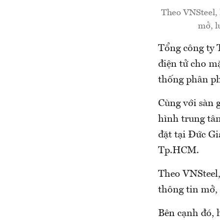
Theo VNSteel, l
mở, l
Tổng công ty 
điện tử cho m
thống phân ph
Cùng với sàn g
hình trung tâm
đặt tại Đức G
Tp.HCM.
Theo VNSteel, 
thông tin mở,
Bên cạnh đó, 