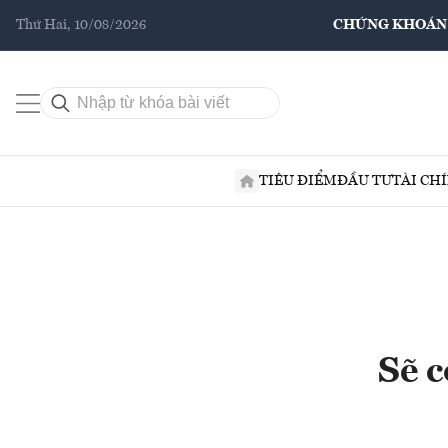
Thứ Hai, 10/08/2026
CHỨNG KHOÁN
TIÊU ĐIỂM
ĐẦU TƯ
TÀI CH
Sẽ c