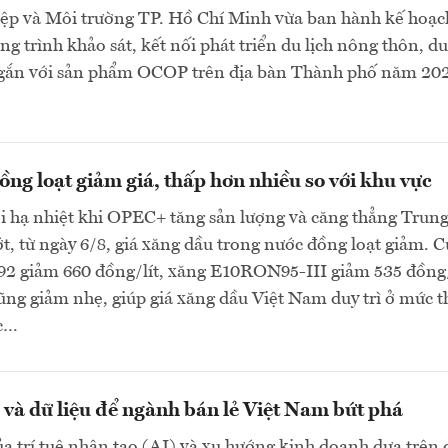
ệp và Môi trường TP. Hồ Chí Minh vừa ban hành kế hoạc
g trình khảo sát, kết nối phát triển du lịch nông thôn, du
gắn với sản phẩm OCOP trên địa bàn Thành phố năm 202
ng loạt giảm giá, thấp hơn nhiều so với khu vực
ới hạ nhiệt khi OPEC+ tăng sản lượng và căng thẳng Trun
, từ ngày 6/8, giá xăng dầu trong nước đồng loạt giảm. C
 giảm 660 đồng/lít, xăng E10RON95-III giảm 535 đồng/
cũng giảm nhẹ, giúp giá xăng dầu Việt Nam duy trì ở mức 
ực…
và dữ liệu để ngành bán lẻ Việt Nam bứt phá
a trí tuệ nhân tạo (AI) và xu hướng kinh doanh dựa trên 