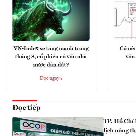
VN-Index sẽ tăng mạnh trong
Có nên
tháng 8, cổ phiếu có vốn nhà
vốn 
nước dẫn dắt?
Đọc ngay
Đọc tiếp
TP. Hồ Chí
lịch nông t