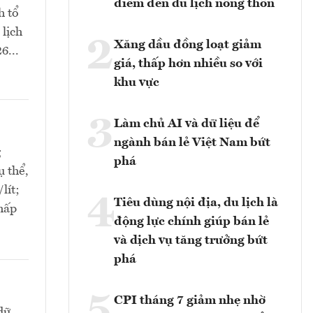
điểm đến du lịch nông thôn
h tổ
 lịch
2
Xăng dầu đồng loạt giảm
6...
giá, thấp hơn nhiều so với
khu vực
3
Làm chủ AI và dữ liệu để
ngành bán lẻ Việt Nam bứt
g
phá
ụ thể,
lít;
4
Tiêu dùng nội địa, du lịch là
thấp
động lực chính giúp bán lẻ
và dịch vụ tăng trưởng bứt
phá
5
CPI tháng 7 giảm nhẹ nhờ
dữ