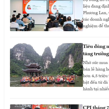
liệu đang địn
Phương Lan, C
các doanh ngh
nghiệm để thự
Tiêu dùng nộ
tăng trưởng
Nhờ sức mua n
bán lẻ hàng h
hơn 4,5 triệu
bật đến từ đà
hành tại nhiề
CPI tháng 7