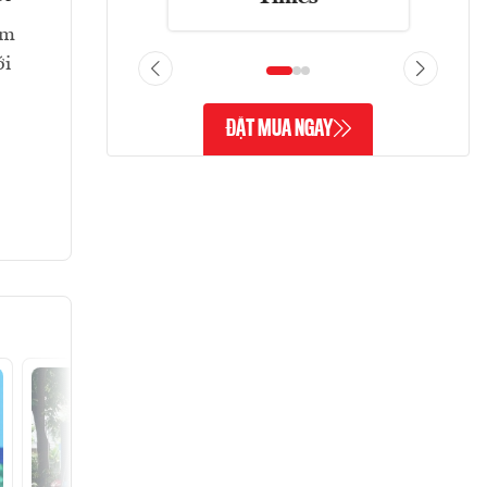
ảm
ới
ĐẶT MUA NGAY