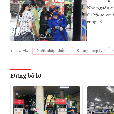
Nhờ nguồn cu
0,12% so với 
cùng kỳ...
Xuất nhập khẩu
Khung pháp lý
Xem thêm
Đừng bỏ lỡ