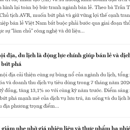
h hình lại toàn bộ bức tranh ngành bán lẻ. Theo bà Trần T
hủ tịch AVR, muốn bứt phá và giữ vững lợi thế cạnh tran
iệp bán lẻ Việt Nam bắt buộc phải bước qua giai đoạn th
c sự “làm chủ” công nghệ và dữ liệu...
i địa, du lịch là động lực chính giúp bán lẻ và dịc
 bứt phá
ội địa cải thiện cùng sự bùng nổ của ngành du lịch, tổng
óa và doanh thu dịch vụ tiêu dùng trong 7 tháng năm 202
 tỷ đồng, tăng 13,1% so với cùng kỳ năm trước. Điểm sáng
 bứt phá mạnh mẽ của dịch vụ lưu trú, ăn uống và du lịch l
u địa phương trọng điểm...
 giảm nhẹ nhờ giá nhiên liệu và thực phẩm hạ nhi