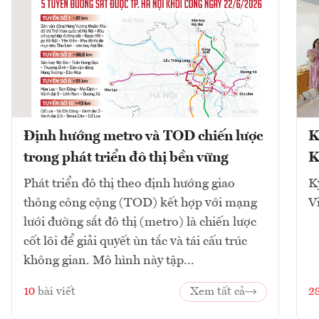
Định hướng metro và TOD chiến lược
K
trong phát triển đô thị bền vững
K
Phát triển đô thị theo định hướng giao
K
thông công cộng (TOD) kết hợp với mạng
V
lưới đường sắt đô thị (metro) là chiến lược
cốt lõi để giải quyết ùn tắc và tái cấu trúc
không gian. Mô hình này tập...
10
bài viết
Xem tất cả
2