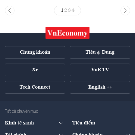
1
2
3
4
Chứng khoán
Tiêu & Dùng
Xe
VnE TV
Tech Connect
English ++
Tất cả chuyên mục
Kinh tế xanh
Tiêu điểm
Chuyển động xanh