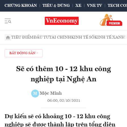
CHỨNG KHOÁN
TIÊU & DÙNG
XE
VNE TV
TECH CO
TIÊU ĐIỂM
ĐẦU TƯ
TÀI CHÍNH
KINH TẾ SỐ
KINH TẾ XANH
BẤT ĐỘNG SẢN
Sẽ có thêm 10 - 12 khu công
nghiệp tại Nghệ An
Mộc Minh
M
06:00, 02/10/2021
Dự kiến sẽ có khoảng 10 - 12 khu công
nghiệp sẽ được thành lập trên tổng diện