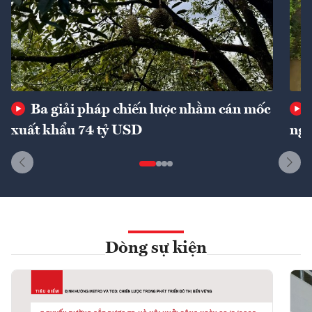
Ba giải pháp chiến lược nhằm cán mốc
xuất khẩu 74 tỷ USD
ngu
Dòng sự kiện