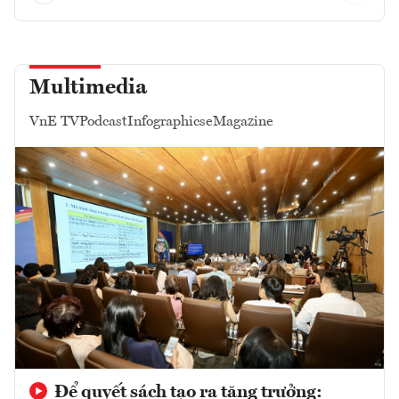
Multimedia
VnE TV
Podcast
Infographics
eMagazine
Để quyết sách tạo ra tăng trưởng: