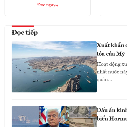
Đọc ngay
Đọc tiếp
Xuất khẩu d
tỏa của Mỹ
Hoạt động xu
nhất nước này
quân...
Dấu ấn kinh
biển Hormuz