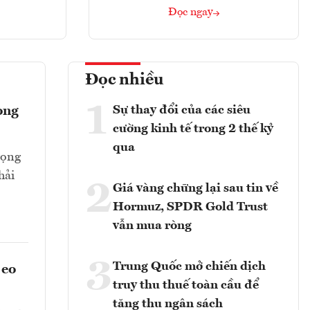
Đọc ngay
Đọc nhiều
1
Sự thay đổi của các siêu
ong
cường kinh tế trong 2 thế kỷ
qua
rọng
hải
2
Giá vàng chững lại sau tin về
Hormuz, SPDR Gold Trust
vẫn mua ròng
3
Trung Quốc mở chiến dịch
 eo
truy thu thuế toàn cầu để
tăng thu ngân sách