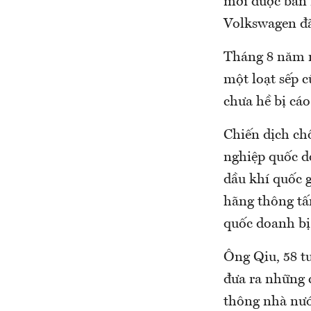
mới được bán 
Volkswagen đã 
Tháng 8 năm n
một loạt sếp 
chưa hề bị cáo
Chiến dịch ch
nghiệp quốc d
dầu khí quốc 
hãng thông tấ
quốc doanh bị
Ông Qiu, 58 t
đưa ra những 
thông nhà nướ