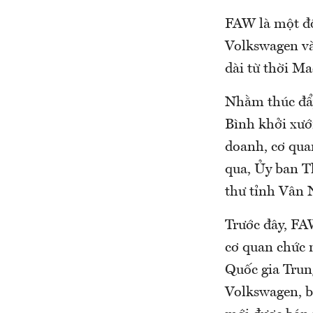
FAW là một đố
Volkswagen và
dài từ thời M
Nhằm thúc đẩ
Bình khởi xướ
doanh, cơ qua
qua, Ủy ban T
thư tỉnh Vân 
Trước đây, FA
cơ quan chức 
Quốc gia Trun
Volkswagen, b