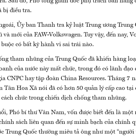
ra. Sau đó, Phó tổng giám đốc phụ trách bán hàng
bị điều tra.
goái, Ủy ban Thanh tra kỷ luật Trung ương Trung 
cũ và mới của FAW-Volkswagen. Tuy vậy, đến nay, 
 buộc có bất kỳ hành vi sai trái nào.
ống tham nhũng của Trung Quốc đã khiến hàng loạ
oanh của nước này mất chức, trong đó có lãnh đạo 
gia CNPC hay tập đoàn China Resources. Tháng 7 
n Tân Hoa Xã nói đã có hơn 50 quản lý cấp cao tại 
 cách chức trong chiến dịch chống tham nhũng.
uổi, Phó bí thư Vân Nam, vốn được biết đến là một
chính sách liên quan đến sự minh bạch của chính q
c Trung Quốc thường miêu tả ông như một “người 