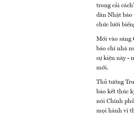
trong cải các
dân Nhật báo
chức lười biế
Mới vào sáng 
báo chí nhà 
sự kiện này - 
mới.
Thủ tướng Tru
báo kết thúc 
nói Chính phủ
mọi hành vi t