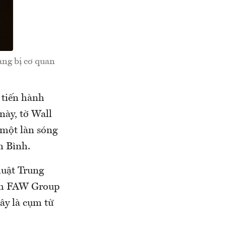
ang bị cơ quan
 tiến hành
này, tờ Wall
 một làn sóng
n Bình.
luật Trung
anh FAW Group
Đây là cụm từ