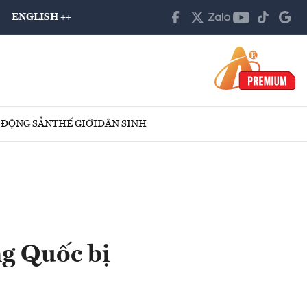
ENGLISH ++
 ĐỘNG SẢN
THẾ GIỚI
DÂN SINH
ng Quốc bị