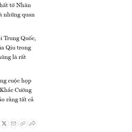
nhất tờ Nhân
và những quan
ội Trung Quốc,
a Qiu trong
ũng là rất
ong cuộc họp
ý Khắc Cường
o rằng tất cả