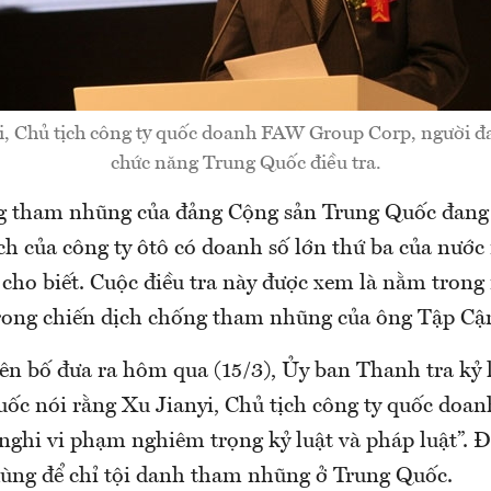
, Chủ tịch công ty quốc doanh FAW Group Corp, người đ
chức năng Trung Quốc điều tra.
g tham nhũng của đảng Cộng sản Trung Quốc đang
ịch của công ty ôtô có doanh số lớn thứ ba của nước 
 cho biết. Cuộc điều tra này được xem là nằm trong
trong chiến dịch chống tham nhũng của ông Tập Cậ
ên bố đưa ra hôm qua (15/3), Ủy ban Thanh tra kỷ 
ốc nói rằng Xu Jianyi, Chủ tịch công ty quốc do
 nghi vi phạm nghiêm trọng kỷ luật và pháp luật”. 
ùng để chỉ tội danh tham nhũng ở Trung Quốc.