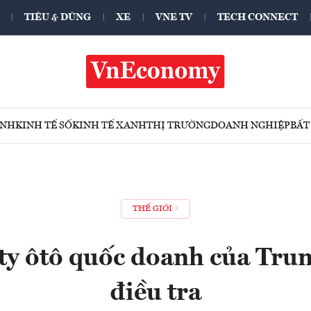
TIÊU & DÙNG
XE
VNE TV
TECH CONNECT
ÍNH
KINH TẾ SỐ
KINH TẾ XANH
THỊ TRƯỜNG
DOANH NGHIỆP
BẤT
THẾ GIỚI
ty ôtô quốc doanh của Tru
điều tra