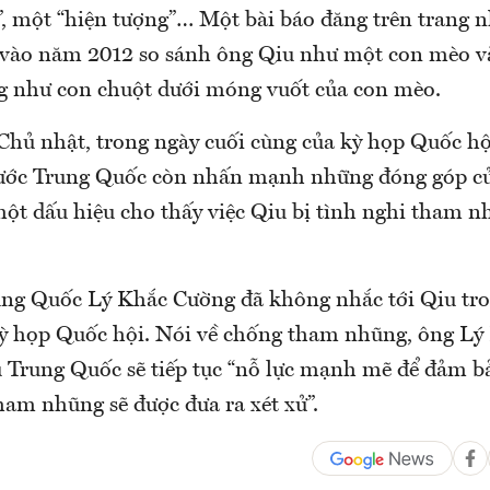
h”, một “hiện tượng”… Một bài báo đăng trên trang 
 vào năm 2012 so sánh ông Qiu như một con mèo 
ng như con chuột dưới móng vuốt của con mèo.
Chủ nhật, trong ngày cuối cùng của kỳ họp Quốc h
nước Trung Quốc còn nhấn mạnh những đóng góp củ
một dấu hiệu cho thấy việc Qiu bị tình nghi tham nh
ng Quốc Lý Khắc Cường đã không nhắc tới Qiu tr
kỳ họp Quốc hội. Nói về chống tham nhũng, ông L
 Trung Quốc sẽ tiếp tục “nỗ lực mạnh mẽ để đảm bả
ham nhũng sẽ được đưa ra xét xử”.