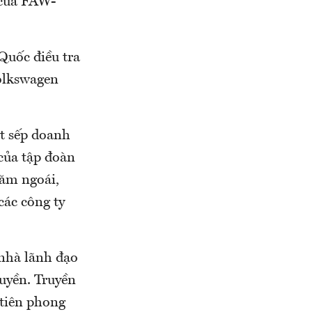
 của FAW-
Quốc điều tra
Volkswagen
t sếp doanh
của tập đoàn
năm ngoái,
các công ty
 nhà lãnh đạo
uyền. Truyền
tiên phong