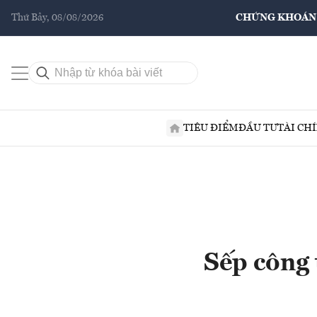
Thứ Bảy, 08/08/2026
CHỨNG KHOÁN
TIÊU ĐIỂM
ĐẦU TƯ
TÀI CH
Sếp công 