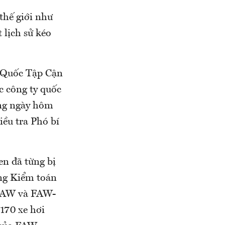
thế giới như
 lịch sử kéo
 Quốc Tập Cận
c công ty quốc
ong ngày hôm
ều tra Phó bí
en đã từng bị
ng Kiểm toán
 FAW và FAW-
170 xe hơi