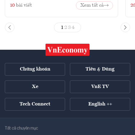
10
bài viết
Xem tất cả
2
1
2
3
4
Chứng khoán
Tiêu & Dùng
Xe
VnE TV
Tech Connect
English ++
Tất cả chuyên mục