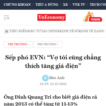
CHỨNG KHOÁN
TIÊU & DÙNG
XE
VNE TV
TECH CO
TIÊU ĐIỂM
ĐẦU TƯ
TÀI CHÍNH
KINH TẾ SỐ
KINH TẾ XANH
THỊ TRƯỜNG
THỊ TRƯỜNG
Sếp phó EVN: “Vợ tôi cũng chẳng
thích tăng giá điện”
Bảo Anh
B
22:37, 21/12/2012
Ông Đinh Quang Tri cho biết giá điện cả
năm 2013 có thể tăng từ 11-13%