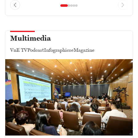
Multimedia
VnE TV
Podcast
Infographics
eMagazine