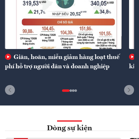
Giãn, hoãn, miễn giảm hàng loạt thuế
phí hỗ trợ người dân và doanh nghiệp
kin
Dòng sự kiện