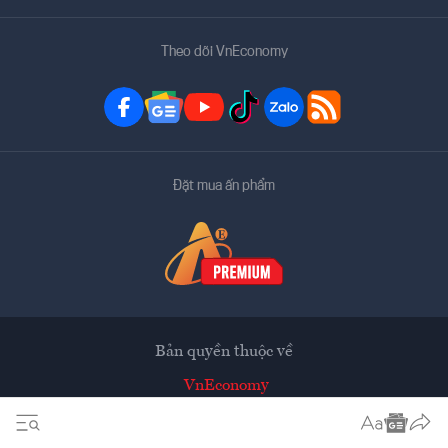
Theo dõi VnEconomy
Đặt mua ấn phẩm
Bản quyền thuộc về
VnEconomy
Tạp chí điện tử của Hội Khoa học Kinh tế Việt Nam