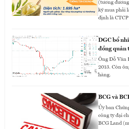
(tương đương 
ký mua phải l
định là CTC
DGC bổ nhi
đồng quản t
Ông Đỗ Văn Đ
2013. Còn ông
hàng.
BCG và BCR 
Ủy ban Chứng
công ty đại 
BCG Land (mã