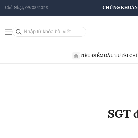
Chủ Nhật, 09/08/2026
CHỨNG KHOÁN
TIÊU ĐIỂM
ĐẦU TƯ
TÀI CH
SGT đ