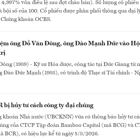
4,997% vốn điều lệ sau đợt chào bán). Số lượng cổ phiếu
à bội số của 100. Cổ phiếu được phân phối thông qua đại lý
P Chứng khoán OCBS.
ệm ông Đỗ Văn Đông, ông Đào Mạnh Đức vào Hộ
rị
ông (1989) - Kỹ sư Hóa dược, công tác tại Đức Giang từ
 Đào Đức Mạnh (1988), có trình độ Thạc sĩ Tài chính - 
bị hủy tư cách công ty đại chúng
 khoán Nhà nước (UBCKNN) vừa có thông báo hủy tư cá
chúng của CTCP Tập đoàn Bamboo Capital (mã BCG) và 
 BCR), có hiệu lực kể từ ngày 5/8/2026.