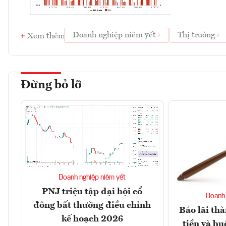
Doanh nghiệp niêm yết
Thị trường
Xem thêm
Đừng bỏ lỡ
Doanh nghiệp niêm yết
PNJ triệu tập đại hội cổ
Doanh 
đông bất thường điều chỉnh
Báo lãi thà
kế hoạch 2026
tiền và bu