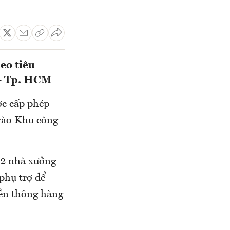
eo tiêu
 - Tp. HCM
ợc cấp phép
 vào Khu công
m2 nhà xưởng
phụ trợ để
viễn thông hàng