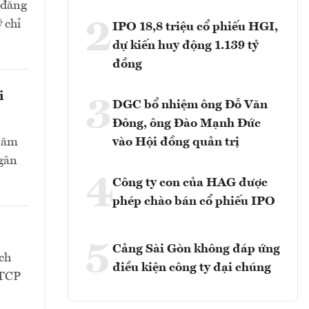
 đăng
2
 chỉ
IPO 18,8 triệu cổ phiếu HGI,
dự kiến huy động 1.139 tỷ
đồng
i
3
DGC bổ nhiệm ông Đỗ Văn
Đông, ông Đào Mạnh Đức
 năm
vào Hội đồng quản trị
Ngân
4
Công ty con của HAG được
phép chào bán cổ phiếu IPO
5
Cảng Sài Gòn không đáp ứng
ch
điều kiện công ty đại chúng
CTCP