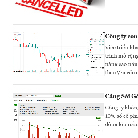
Công ty co
Việc triển kh
trình mở rộng
nâng cao năng
theo yêu cầu 
Cảng Sài Gò
Công ty không
10% số cổ phi
đông lớn nắm