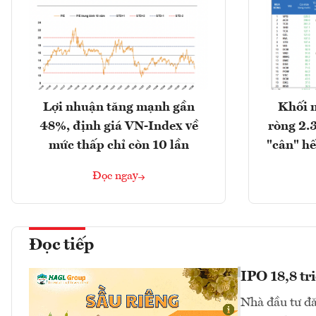
Lợi nhuận tăng mạnh gần
Khối 
48%, định giá VN-Index về
ròng 2.
mức thấp chỉ còn 10 lần
"cân" hế
Đọc ngay
Đọc tiếp
IPO 18,8 tr
Nhà đầu tư đă