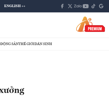
ENGLISH ++
 ĐỘNG SẢN
THẾ GIỚI
DÂN SINH
 xưởng