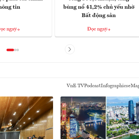
hông tin
bùng nổ 41,2% chủ yếu nhờ
Bất động sản
ọc ngay
Đọc ngay
VnE TV
Podcast
Infographics
eMag