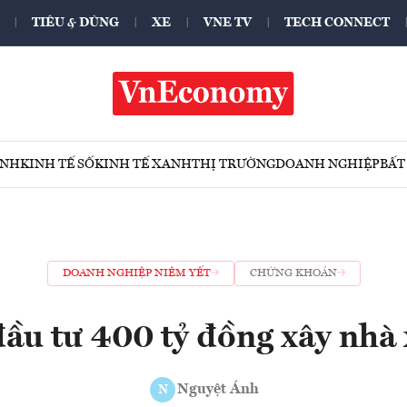
TIÊU & DÙNG
XE
VNE TV
TECH CONNECT
ÍNH
KINH TẾ SỐ
KINH TẾ XANH
THỊ TRƯỜNG
DOANH NGHIỆP
BẤT
DOANH NGHIỆP NIÊM YẾT
CHỨNG KHOÁN
ầu tư 400 tỷ đồng xây nhà
Nguyệt Ánh
N