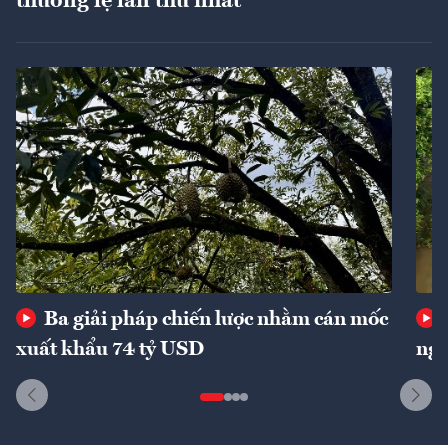
thường lệ lần thứ nhất
Ba giải pháp chiến lược nhằm cán mốc
xuất khẩu 74 tỷ USD
ngu