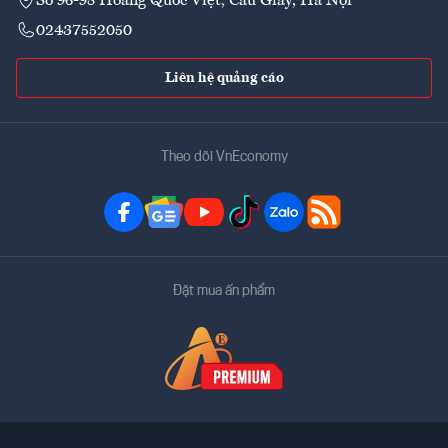
Số 96-98 Hoàng Quốc Việt, Cầu Giấy, Hà Nội
02437552050
Liên hệ quảng cáo
Theo dõi VnEconomy
Đặt mua ấn phẩm