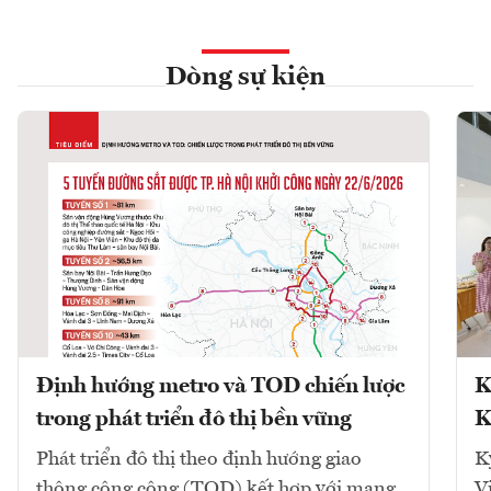
Dòng sự kiện
Định hướng metro và TOD chiến lược
K
trong phát triển đô thị bền vững
K
Phát triển đô thị theo định hướng giao
K
thông công cộng (TOD) kết hợp với mạng
V