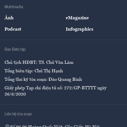
Địa phương
Thị trường
Bảo hiểm
Multimedia
Sự kiện
Nhân lực
Ảnh
eMagazine
Đẹp +
An sinh
Podcast
Infographics
Giải trí
Y tế
Nhà
Ban Biên tập
Ẩm thực
Chủ tịch HĐBT: TS. Chử Văn Lâm
Tổng biên tập: Chử Thị Hạnh
Tổng thư ký tòa soạn: Đào Quang Bính
Giấy phép Tạp chí điện tử số: 272/GP-BTTTT ngày
26/6/2020
Liên hệ tòa soạn