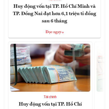
Huy động vốn tại TP. Hồ Chí Minh và
TP. Đồng Nai đạt hơn 6,1 triệu tỉ đồng
sau 6 tháng
Đọc ngay
Tài chính
Huy động vốn tại TP. Hồ Chí
S