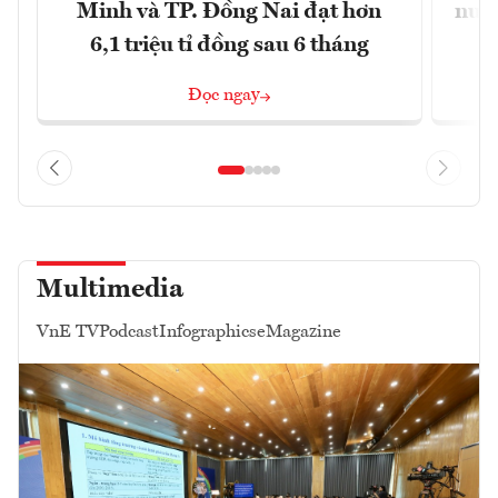
Minh và TP. Đồng Nai đạt hơn
nước
6,1 triệu tỉ đồng sau 6 tháng
Đọc ngay
Multimedia
VnE TV
Podcast
Infographics
eMagazine