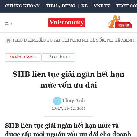
CHỨNG KHOÁN
TIÊU & DÙNG
XE
VNE TV
TECH CO
TIÊU ĐIỂM
ĐẦU TƯ
TÀI CHÍNH
KINH TẾ SỐ
KINH TẾ XANH
NGÂN HÀNG
TÀI CHÍNH
SHB liên tục giải ngân hết hạn
mức vốn ưu đãi
Thúy Anh
T
10:47, 29/12/2015
SHB liên tục giải ngân hết hạn mức và
được cấp mới nguồn vốn ưu đãi cho doanh