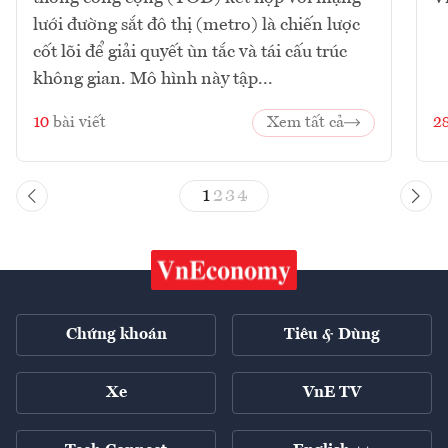
lưới đường sắt đô thị (metro) là chiến lược
cốt lõi để giải quyết ùn tắc và tái cấu trúc
không gian. Mô hình này tập...
10
bài viết
Xem tất cả
2
1
2
3
4
Chứng khoán
Tiêu & Dùng
Xe
VnE TV