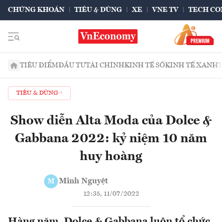
CHỨNG KHOÁN
TIÊU & DÙNG
XE
VNE TV
TECH CO
TIÊU ĐIỂM
ĐẦU TƯ
TÀI CHÍNH
KINH TẾ SỐ
KINH TẾ XANH
TIÊU & DÙNG
Show diễn Alta Moda của Dolce &
Gabbana 2022: kỷ niệm 10 năm
huy hoàng
Minh Nguyệt
M
12:35, 11/07/2022
Hàng năm, Dolce & Gabbana luôn tổ chức