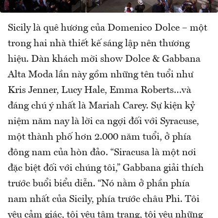
Sicily là quê hương của Domenico Dolce – một
trong hai nhà thiết kế sáng lập nên thương
hiệu. Dàn khách mời show Dolce & Gabbana
Alta Moda lần này gồm những tên tuổi như
Kris Jenner, Lucy Hale, Emma Roberts…và
đáng chú ý nhất là Mariah Carey. Sự kiện kỷ
niệm năm nay là lời ca ngợi đối với Syracuse,
một thành phố hơn 2.000 năm tuổi, ở phía
đông nam của hòn đảo. “Siracusa là một nơi
đặc biệt đối với chúng tôi,” Gabbana giải thích
trước buổi biểu diễn. “Nó nằm ở phần phía
nam nhất của Sicily, phía trước châu Phi. Tôi
yêu cảm giác, tôi yêu tâm trạng, tôi yêu những