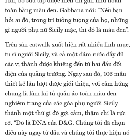
Hải, bộ sưu tập được hiển thị gần như hoàn
toàn bằng màu đen. Gabbana nói: “Nếu bạn
hỏi ai đó, trong trí tưởng tượng của họ, những
gì người phụ nữ Sicily mặc, thì đó là màu đen”.
Trên sàn catwalk xuất hiện rất nhiều linh mục,
tu sĩ người Sicily, và cả một đám rước đầy đủ
các vị thánh được khiêng đến từ hai đầu đối
diện của quảng trường. Ngay sau đó, 106 mẫu
thiết kế lần lượt được giới thiệu, với cảm hứng
chung là làm lại tủ quần áo toàn màu đen
nghiêm trang của các góa phụ người Sicily
thành một thứ gì đó gợi cảm, thậm chí là rực
rỡ. “Đó là DNA của D&G. Chúng tôi đã chọn
điều này ngay từ đầu và chúng tôi thực hiện nó