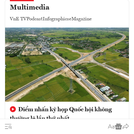
Multimedia
VnE TV
Podcast
Infographics
eMagazine
Điểm nhấn kỳ họp Quốc hội không
thường lệ lần thứ nhất