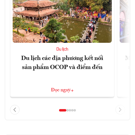
Du lịch
Du lịch các địa phương kết nối
Mac
sản phẩm OCOP và điểm đến
mu
Đọc ngay