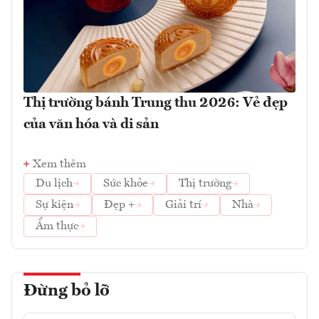
Thị trường bánh Trung thu 2026: Vẻ đẹp
của văn hóa và di sản
Xem thêm
Du lịch
Sức khỏe
Thị trường
Sự kiện
Đẹp +
Giải trí
Nhà
Ẩm thực
Đừng bỏ lỡ