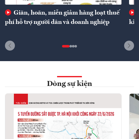
Giãn, hoãn, miễn giảm hàng loạt thuế
phí hỗ trợ người dân và doanh nghiệp
kin
Dòng sự kiện