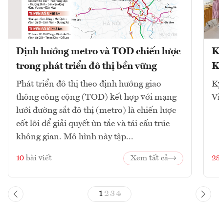
Định hướng metro và TOD chiến lược
K
trong phát triển đô thị bền vững
K
Phát triển đô thị theo định hướng giao
K
thông công cộng (TOD) kết hợp với mạng
V
lưới đường sắt đô thị (metro) là chiến lược
cốt lõi để giải quyết ùn tắc và tái cấu trúc
không gian. Mô hình này tập...
10
bài viết
Xem tất cả
2
1
2
3
4