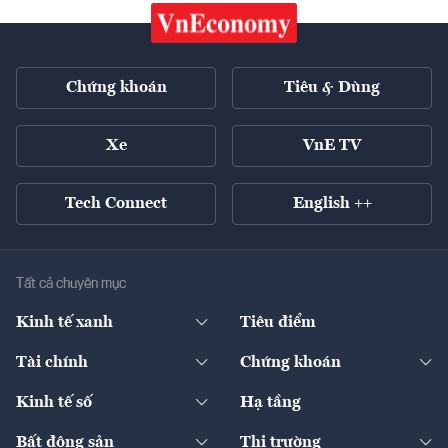
Chứng khoán
Tiêu & Dùng
Xe
VnE TV
Tech Connect
English ++
Tất cả chuyên mục
Kinh tế xanh
Tiêu điểm
Chuyển động xanh
Tài chính
Chứng khoán
Pháp lý
Ngân hàng
Doanh nghiệp niêm yết
Kinh tế số
Hạ tầng
Thương hiệu xanh
Thị trường vốn
Thị trường
Sản phẩm - Thị trường
Bất động sản
Thị trường