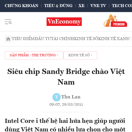
CHỨNG KHOÁN
TIÊU & DÙNG
XE
VNE TV
TECH CO
TIÊU ĐIỂM
ĐẦU TƯ
TÀI CHÍNH
KINH TẾ SỐ
KINH TẾ XANH
SẢN PHẨM - THỊ TRƯỜNG
KINH TẾ SỐ
Siêu chip Sandy Bridge chào Việt
Nam
Thu Lan
T
09:07, 29/03/2011
Intel Core i thế hệ hai hứa hẹn giúp người
dùng Việt Nam có nhiều lựa chọn cho một