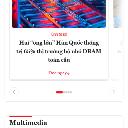
Kinh tế số
Hai “ông lớn” Hàn Quốc thống
EU
trị 65% thị trường bộ nhớ DRAM
cầu
toàn cầu
Đọc ngay
Multimedia