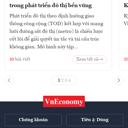
trong phát triển đô thị bền vững
K
Phát triển đô thị theo định hướng giao
K
thông công cộng (TOD) kết hợp với mạng
V
lưới đường sắt đô thị (metro) là chiến lược
cốt lõi để giải quyết ùn tắc và tái cấu trúc
không gian. Mô hình này tập...
10
bài viết
Xem tất cả
2
1
2
3
4
Chứng khoán
Tiêu & Dùng