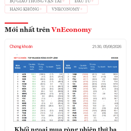
BỘ GIAO THÔNG VẬN TẢI
ĐẦU TƯ
HÀNG KHÔNG
VNECONOMY
Mới nhất trên
VnEconomy
Chứng khoán
21:30, 05/08/2026
Khối ngoại mua ròng phiên thứ ba