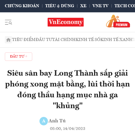
CHỨNG KHOÁN
TIÊU & DÙNG
XE
VNE TV
TECH CO
TIÊU ĐIỂM
ĐẦU TƯ
TÀI CHÍNH
KINH TẾ SỐ
KINH TẾ XANH
ĐẦU TƯ
Siêu sân bay Long Thành sắp giải
phóng xong mặt bằng, lùi thời hạn
đóng thầu hạng mục nhà ga
"khủng"
Anh Tú
A
08:00, 14/04/2023