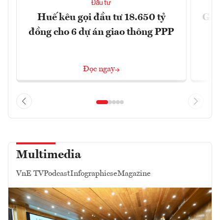
Đầu tư
Huế kêu gọi đầu tư 18.650 tỷ
Gần
đồng cho 6 dự án giao thông PPP
Đọc ngay
Multimedia
VnE TV
Podcast
Infographics
eMagazine