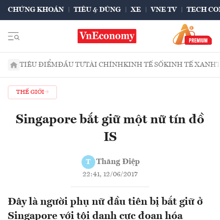
CHỨNG KHOÁN
TIÊU & DÙNG
XE
VNE TV
TECH CO
TIÊU ĐIỂM
ĐẦU TƯ
TÀI CHÍNH
KINH TẾ SỐ
KINH TẾ XANH
THẾ GIỚI
Singapore bắt giữ một nữ tín đồ
IS
Thăng Điệp
T
22:41, 12/06/2017
Đây là người phụ nữ đầu tiên bị bắt giữ ở
Singapore với tội danh cực đoan hóa