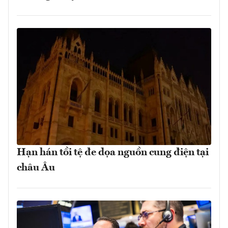
Hạn hán tồi tệ đe dọa nguồn cung điện tại
châu Âu