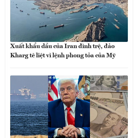
Xuất khẩu dầu của Iran đình trệ, đảo
Kharg tê liệt vì lệnh phong tỏa của Mỹ