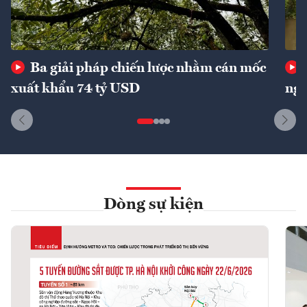
Ba giải pháp chiến lược nhằm cán mốc
xuất khẩu 74 tỷ USD
ngu
Dòng sự kiện