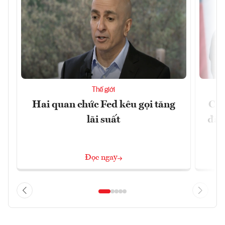
Thế giới
Hai quan chức Fed kêu gọi tăng
Chí
lãi suất
đã 
Đọc ngay