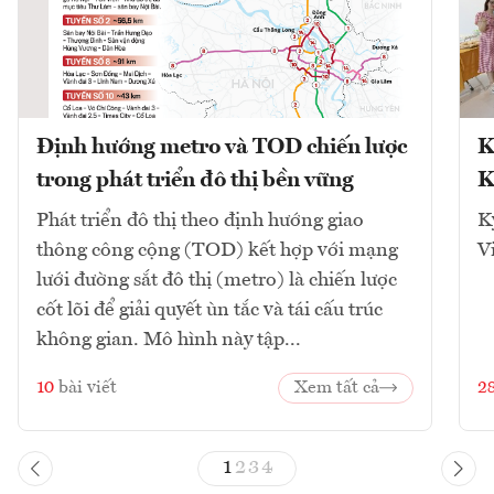
Định hướng metro và TOD chiến lược
K
trong phát triển đô thị bền vững
K
Phát triển đô thị theo định hướng giao
K
thông công cộng (TOD) kết hợp với mạng
V
lưới đường sắt đô thị (metro) là chiến lược
cốt lõi để giải quyết ùn tắc và tái cấu trúc
không gian. Mô hình này tập...
10
bài viết
Xem tất cả
2
1
2
3
4