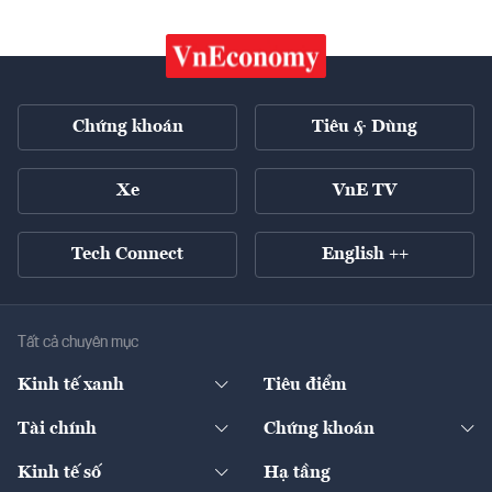
Chứng khoán
Tiêu & Dùng
Xe
VnE TV
Tech Connect
English ++
Tất cả chuyên mục
Kinh tế xanh
Tiêu điểm
Chuyển động xanh
Tài chính
Chứng khoán
Pháp lý
Ngân hàng
Doanh nghiệp niêm yết
Kinh tế số
Hạ tầng
Thương hiệu xanh