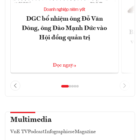
Doanh nghiệp niêm yết
DGC bổ nhiệm ông Đỗ Văn
Đông, ông Đào Mạnh Đức vào
Báo
Hội đồng quản trị
và 
Đọc ngay
Multimedia
VnE TV
Podcast
Infographics
eMagazine