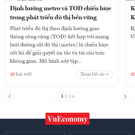
Định hướng metro và TOD chiến lược
K
trong phát triển đô thị bền vững
K
Phát triển đô thị theo định hướng giao
K
thông công cộng (TOD) kết hợp với mạng
V
lưới đường sắt đô thị (metro) là chiến lược
cốt lõi để giải quyết ùn tắc và tái cấu trúc
không gian. Mô hình này tập...
10
bài viết
Xem tất cả
2
1
2
3
4