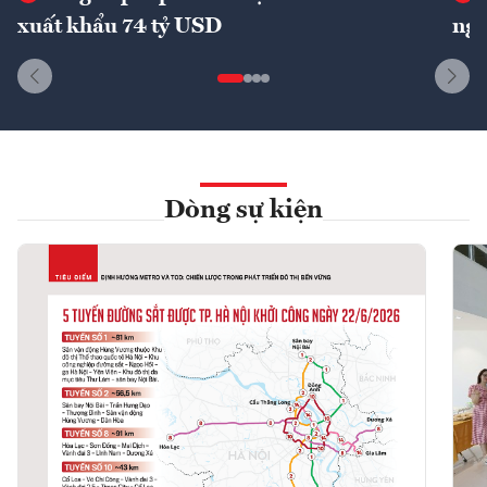
xuất khẩu 74 tỷ USD
ngu
Dòng sự kiện