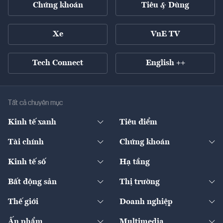
Chứng khoán
Tiêu & Dùng
Xe
VnE TV
Tech Connect
English ++
Tất cả chuyên mục
Kinh tế xanh
Tiêu điểm
Chuyển động xanh
Tài chính
Chứng khoán
Pháp lý
Ngân hàng
Doanh nghiệp niêm yết
Kinh tế số
Hạ tầng
Thương hiệu xanh
Thị trường vốn
Thị trường
Sản phẩm - Thị trường
Bất động sản
Thị trường
Diễn đàn
Thuế
Đầu tư
Tài sản số
Chính sách
Xuất nhập khẩu
Thế giới
Doanh nghiệp
Bảo hiểm
Quốc tế
Dịch vụ số
Thị trường
Khung pháp lý
Kinh tế
Chuyển động
Ấn phẩm
Multimedia