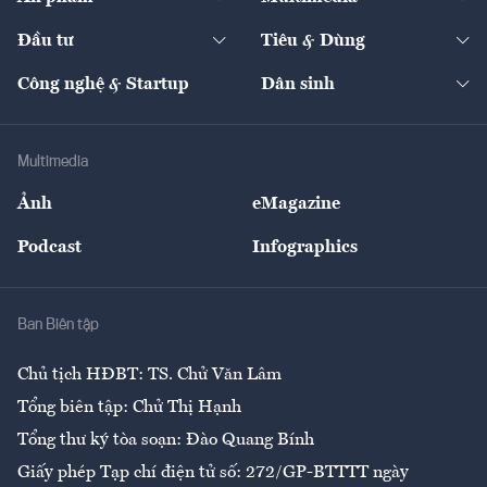
Khung pháp lý
Start-up
Dự án
Công nghiệp
Chuyển động 24h
Đối thoại
The Guide
Video
Đầu tư
Tiêu & Dùng
Quản trị số
Cafe BĐS
Thị trường
Kinh doanh
Kết nối
Tạp chí kinh tế Việt Nam
eMagazine
Nhà đầu tư
Du lịch
Công nghệ & Startup
Dân sinh
Tư vấn
Nông sản
Doanh nhân
Tư vấn Tiêu & Dùng
Infographics
Hạ tầng
Sức khỏe
Khung pháp lý
Doanh nghiệp
Địa phương
Thị trường
Bảo hiểm
Multimedia
Sự kiện
Nhân lực
Ảnh
eMagazine
Đẹp +
An sinh
Podcast
Infographics
Giải trí
Y tế
Nhà
Ban Biên tập
Ẩm thực
Chủ tịch HĐBT: TS. Chử Văn Lâm
Tổng biên tập: Chử Thị Hạnh
Tổng thư ký tòa soạn: Đào Quang Bính
Giấy phép Tạp chí điện tử số: 272/GP-BTTTT ngày