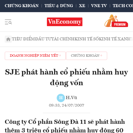
CHỨNG KHOÁN
TIÊU & DÙNG
XE
VNE TV
TECH CO
TIÊU ĐIỂM
ĐẦU TƯ
TÀI CHÍNH
KINH TẾ SỐ
KINH TẾ XANH
DOANH NGHIỆP NIÊM YẾT
CHỨNG KHOÁN
SJE phát hành cổ phiếu nhằm huy
động vốn
H.Vũ
H
09:33, 24/07/2007
Công ty Cổ phần Sông Đà 11 sẽ phát hành
thêm 3 triệu cổ phiếu nhằm huy động 60