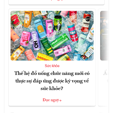
Sức khỏe
Thế hệ đồ uống chức năng mới có
Ẩm 
thực sự đáp ứng được kỳ vọng về
tê
sức khỏe?
Đọc ngay