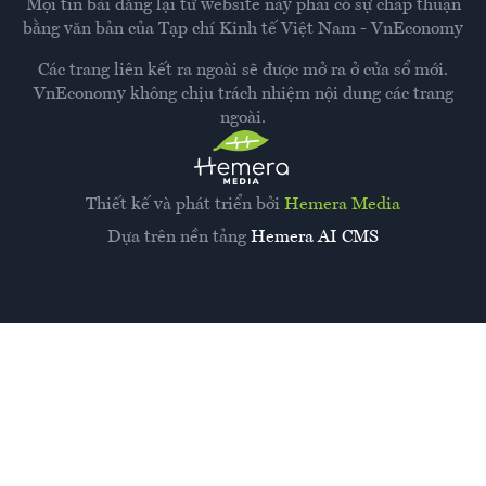
Mọi tin bài đăng lại từ website này phải có sự chấp thuận
bằng văn bản của
Tạp chí Kinh tế Việt Nam - VnEconomy
Các trang liên kết ra ngoài sẽ được mở ra ở cửa sổ mới.
VnEconomy không chịu trách nhiệm nội dung các trang
ngoài.
Thiết kế và phát triển bởi
Hemera Media
Dựa trên nền tảng
Hemera AI CMS