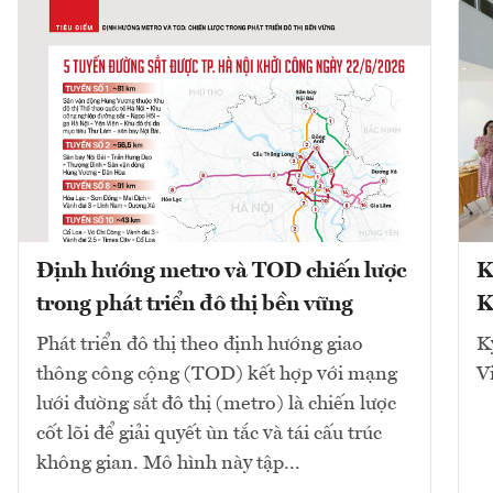
Định hướng metro và TOD chiến lược
K
trong phát triển đô thị bền vững
K
Phát triển đô thị theo định hướng giao
K
thông công cộng (TOD) kết hợp với mạng
V
lưới đường sắt đô thị (metro) là chiến lược
cốt lõi để giải quyết ùn tắc và tái cấu trúc
không gian. Mô hình này tập...