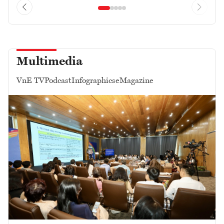
Multimedia
VnE TV
Podcast
Infographics
eMagazine