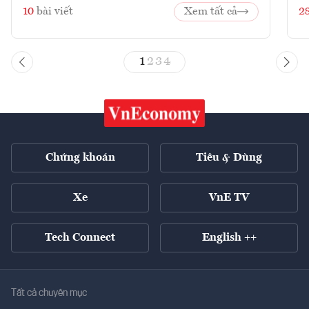
10
bài viết
Xem tất cả
2
1
2
3
4
Chứng khoán
Tiêu & Dùng
Xe
VnE TV
Tech Connect
English ++
Tất cả chuyên mục