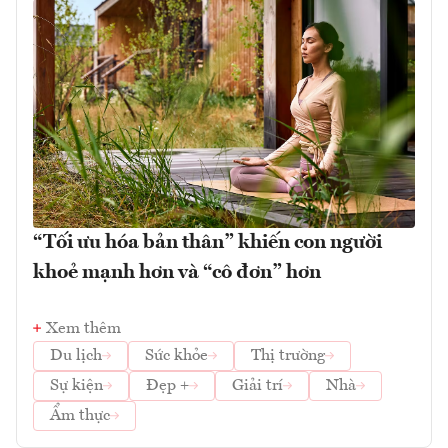
“Tối ưu hóa bản thân” khiến con người
khoẻ mạnh hơn và “cô đơn” hơn
Xem thêm
Du lịch
Sức khỏe
Thị trường
Sự kiện
Đẹp +
Giải trí
Nhà
Ẩm thực