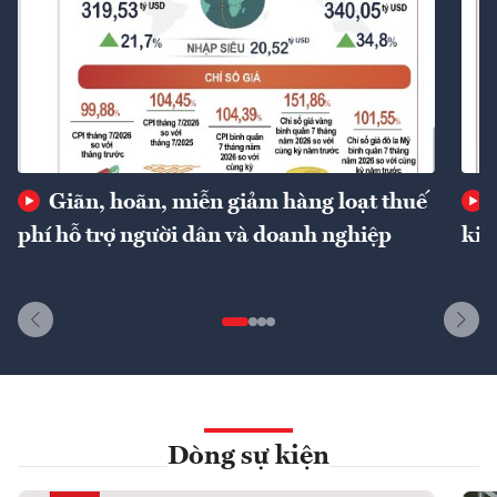
Giãn, hoãn, miễn giảm hàng loạt thuế
phí hỗ trợ người dân và doanh nghiệp
kin
Dòng sự kiện