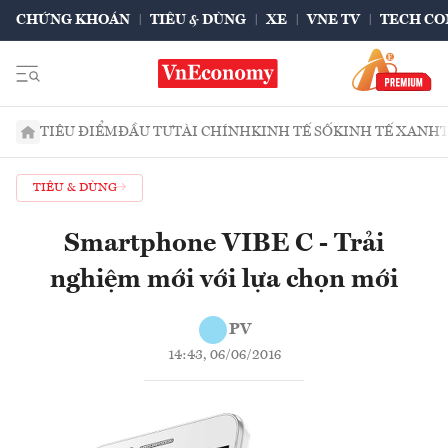
CHỨNG KHOÁN
TIÊU & DÙNG
XE
VNE TV
TECH CO
TIÊU ĐIỂM
ĐẦU TƯ
TÀI CHÍNH
KINH TẾ SỐ
KINH TẾ XANH
TIÊU & DÙNG
Smartphone VIBE C - Trải
nghiệm mới với lựa chọn mới
PV
14:43, 06/06/2016