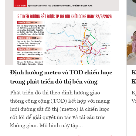
Định hướng metro và TOD chiến lược
K
trong phát triển đô thị bền vững
K
Phát triển đô thị theo định hướng giao
K
thông công cộng (TOD) kết hợp với mạng
V
lưới đường sắt đô thị (metro) là chiến lược
cốt lõi để giải quyết ùn tắc và tái cấu trúc
không gian. Mô hình này tập...