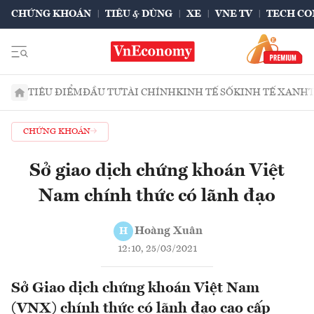
CHỨNG KHOÁN
TIÊU & DÙNG
XE
VNE TV
TECH CO
TIÊU ĐIỂM
ĐẦU TƯ
TÀI CHÍNH
KINH TẾ SỐ
KINH TẾ XANH
CHỨNG KHOÁN
Sở giao dịch chứng khoán Việt
Nam chính thức có lãnh đạo
Hoàng Xuân
H
12:10, 25/03/2021
Sở Giao dịch chứng khoán Việt Nam
(VNX) chính thức có lãnh đạo cao cấp