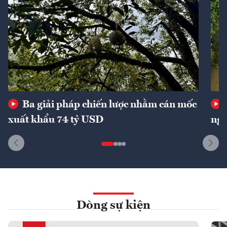
Ba giải pháp chiến lược nhằm cán mốc
xuất khẩu 74 tỷ USD
ngu
Dòng sự kiện