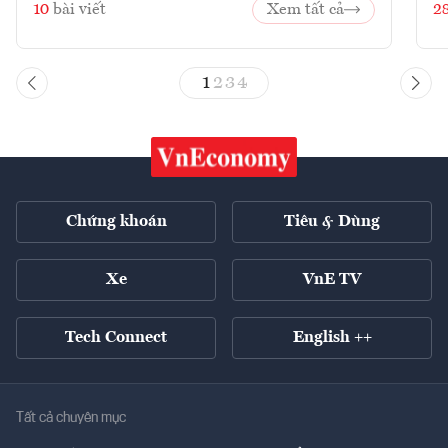
10
bài viết
Xem tất cả
2
1
2
3
4
Chứng khoán
Tiêu & Dùng
Xe
VnE TV
Tech Connect
English ++
Tất cả chuyên mục