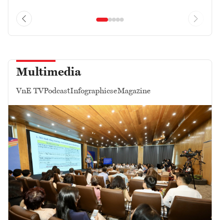
Multimedia
VnE TV
Podcast
Infographics
eMagazine