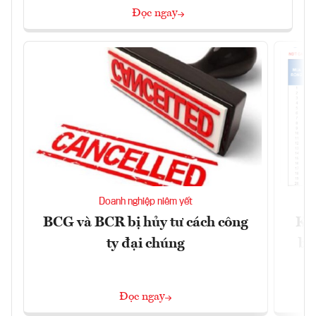
Đọc ngay
Doanh nghiệp niêm yết
BCG và BCR bị hủy tư cách công
Kh
ty đại chúng
ba
Đọc ngay