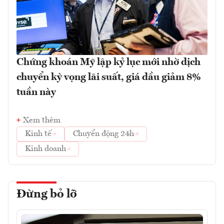
Chứng khoán Mỹ lập kỷ lục mới nhờ dịch
chuyển kỳ vọng lãi suất, giá dầu giảm 8%
tuần này
Xem thêm
Kinh tế
Chuyển động 24h
Kinh doanh
Đừng bỏ lỡ