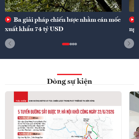
Ba giải pháp chiến lược nhằm cán mốc
xuất khẩu 74 tỷ USD
ngu
Dòng sự kiện