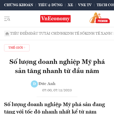
CHỨNG KHOÁN
TIÊU & DÙNG
XE
VNE TV
TECH CO
TIÊU ĐIỂM
ĐẦU TƯ
TÀI CHÍNH
KINH TẾ SỐ
KINH TẾ XANH
THẾ GIỚI
Số lượng doanh nghiệp Mỹ phá
sản tăng nhanh từ đầu năm
Đức Anh
Đ
07:00, 07/11/2023
Số lượng doanh nghiệp Mỹ phá sản đang
tăng với tốc độ nhanh nhất kể từ năm