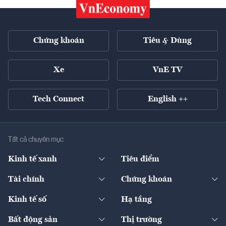
Chứng khoán
Tiêu & Dùng
Xe
VnE TV
Tech Connect
English ++
Tất cả chuyên mục
Kinh tế xanh
Tiêu điểm
Chuyển động xanh
Tài chính
Chứng khoán
Pháp lý
Ngân hàng
Doanh nghiệp niêm yết
Kinh tế số
Hạ tầng
Thương hiệu xanh
Thị trường vốn
Thị trường
Sản phẩm - Thị trường
Bất động sản
Thị trường
Diễn đàn