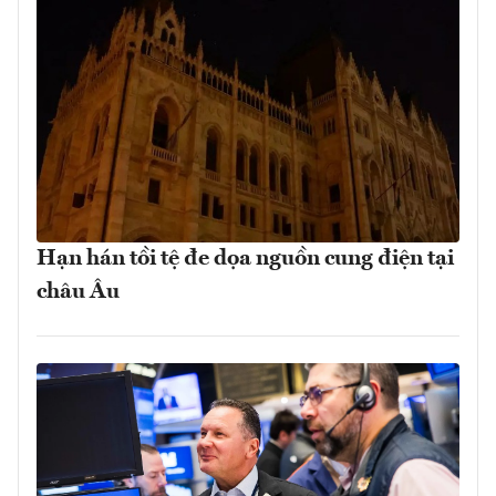
Hạn hán tồi tệ đe dọa nguồn cung điện tại
châu Âu