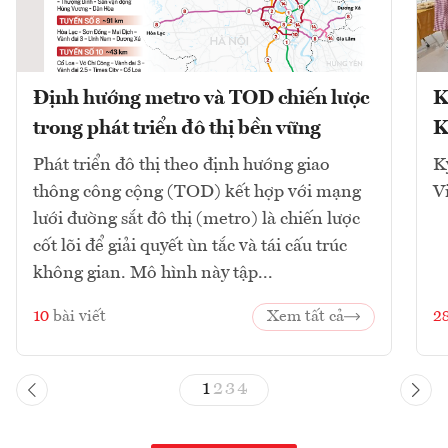
Định hướng metro và TOD chiến lược
K
trong phát triển đô thị bền vững
K
Phát triển đô thị theo định hướng giao
K
thông công cộng (TOD) kết hợp với mạng
V
lưới đường sắt đô thị (metro) là chiến lược
cốt lõi để giải quyết ùn tắc và tái cấu trúc
không gian. Mô hình này tập...
10
bài viết
Xem tất cả
2
1
2
3
4