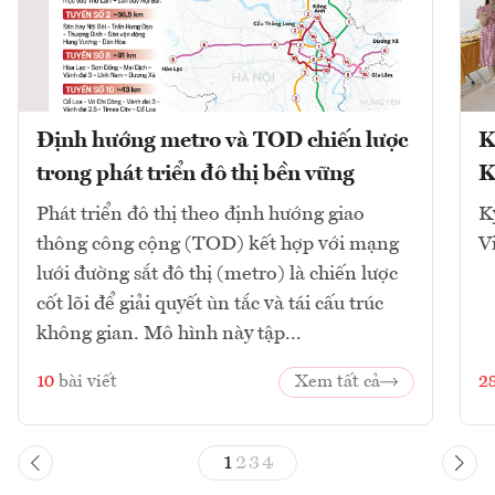
Định hướng metro và TOD chiến lược
K
trong phát triển đô thị bền vững
K
Phát triển đô thị theo định hướng giao
K
thông công cộng (TOD) kết hợp với mạng
V
lưới đường sắt đô thị (metro) là chiến lược
cốt lõi để giải quyết ùn tắc và tái cấu trúc
không gian. Mô hình này tập...
10
bài viết
Xem tất cả
2
1
2
3
4