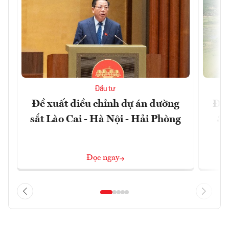
Đầu tư
Đề xuất điều chỉnh dự án đường
Đồn
sắt Lào Cai - Hà Nội - Hải Phòng
3 
Đọc ngay