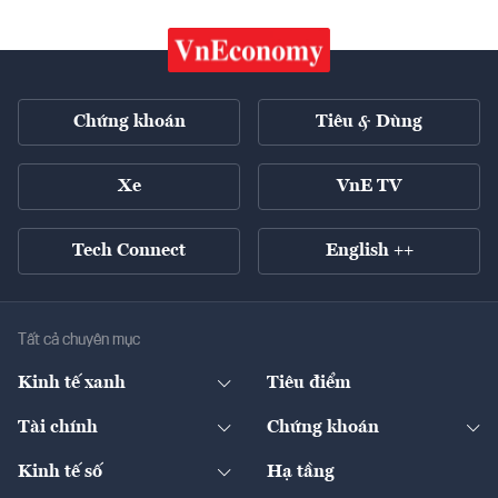
Chứng khoán
Tiêu & Dùng
Xe
VnE TV
Tech Connect
English ++
Tất cả chuyên mục
Kinh tế xanh
Tiêu điểm
Chuyển động xanh
Tài chính
Chứng khoán
Pháp lý
Ngân hàng
Doanh nghiệp niêm yết
Kinh tế số
Hạ tầng
Thương hiệu xanh
Thị trường vốn
Thị trường