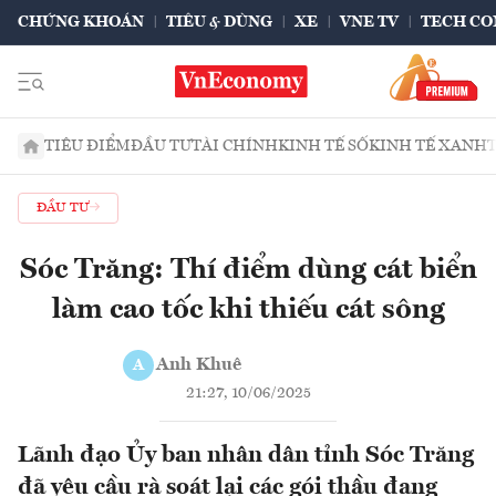
CHỨNG KHOÁN
TIÊU & DÙNG
XE
VNE TV
TECH CO
TIÊU ĐIỂM
ĐẦU TƯ
TÀI CHÍNH
KINH TẾ SỐ
KINH TẾ XANH
ĐẦU TƯ
Sóc Trăng: Thí điểm dùng cát biển
làm cao tốc khi thiếu cát sông
Anh Khuê
A
21:27, 10/06/2025
Lãnh đạo Ủy ban nhân dân tỉnh Sóc Trăng
đã yêu cầu rà soát lại các gói thầu đang