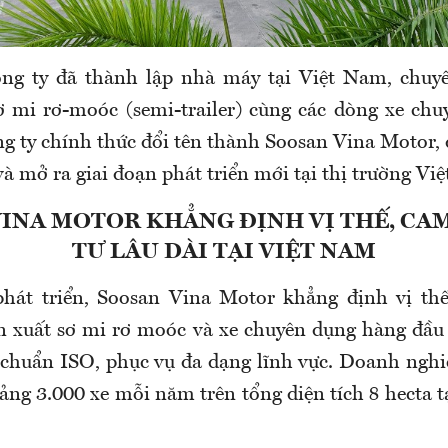
ng ty đã thành lập nhà máy tại Việt Nam, chuyê
 mi rơ-moóc (semi-trailer) cùng các dòng xe ch
g ty chính thức đổi tên thành Soosan Vina Motor,
à mở ra giai đoạn phát triển mới tại thị trường Vi
INA MOTOR KHẲNG ĐỊNH VỊ THẾ, CA
TƯ LÂU DÀI TẠI VIỆT NAM
hát triển, Soosan Vina Motor khẳng định vị thế
 xuất sơ mi rơ moóc và xe chuyên dụng hàng đầu
chuẩn ISO, phục vụ đa dạng lĩnh vực. Doanh nghiệ
ảng 3.000 xe mỗi năm trên tổng diện tích 8 hecta t