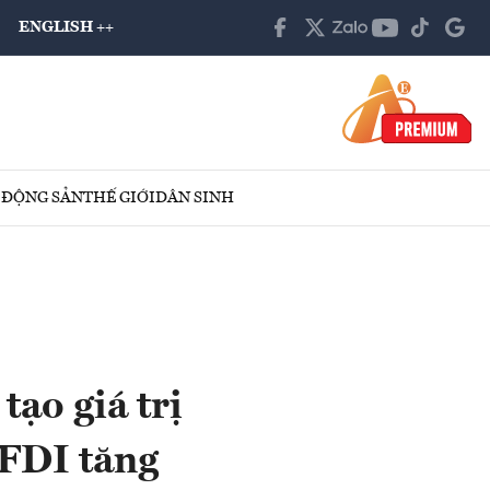
ENGLISH ++
 ĐỘNG SẢN
THẾ GIỚI
DÂN SINH
ạo giá trị
 FDI tăng