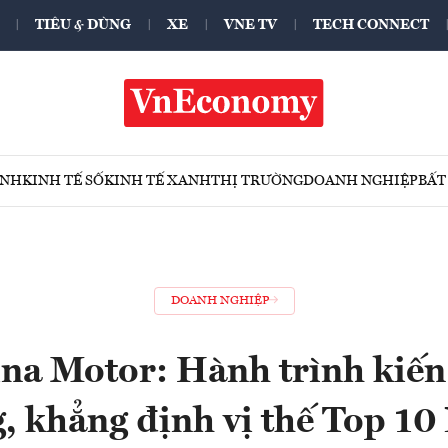
TIÊU & DÙNG
XE
VNE TV
TECH CONNECT
ÍNH
KINH TẾ SỐ
KINH TẾ XANH
THỊ TRƯỜNG
DOANH NGHIỆP
BẤT
DOANH NGHIỆP
na Motor: Hành trình kiến t
, khẳng định vị thế Top 10