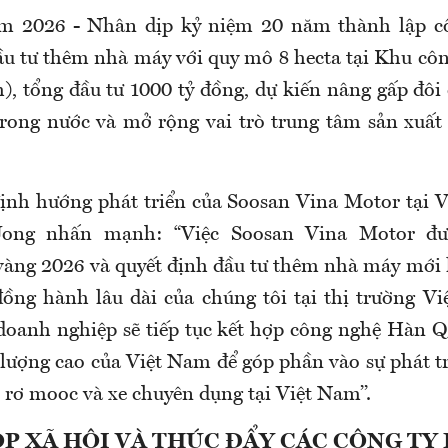
m 2026 - Nhân dịp kỷ niệm 20 năm thành lập cô
u tư thêm nhà máy với quy mô 8 hecta tại Khu c
), tổng đầu tư 1000 tỷ đồng, dự kiến nâng gấp đôi 
rong nước và mở rộng vai trò trung tâm sản xuất
định hướng phát triển của Soosan Vina Motor tại
ong nhấn mạnh: “Việc Soosan Vina Motor đư
àng 2026 và quyết định đầu tư thêm nhà máy mới
ồng hành lâu dài của chúng tôi tại thị trường V
, doanh nghiệp sẽ tiếp tục kết hợp công nghệ Hàn 
 lượng cao của Việt Nam để góp phần vào sự phát t
 rơ mooc và xe chuyên dụng tại Việt Nam’’.
P XÃ HỘI VÀ THÚC ĐẨY CÁC CÔNG TY 