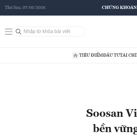
Thứ Sáu, 07/08/2026
CHỨNG KHOÁN
TIÊU ĐIỂM
ĐẦU TƯ
TÀI CH
Soosan Vi
bền vững