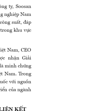
ng ty, Soosan
ông nghiệp Nam
công suất, đáp
 trong khu vực
 Việt Nam, CEO
ợc nhận Giải
 là minh chứng
iệt Nam. Trong
Quốc với nguồn
riển của ngành
LIÊN KẾT