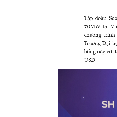
Tập đoàn Soo
70MW tại Vũn
chương trình
Trường Đại họ
bổng này với t
USD.