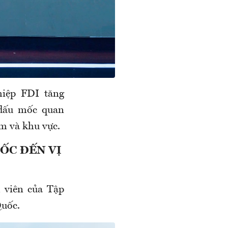
hiệp FDI tăng
 dấu mốc quan
am và khu vực.
ỐC ĐẾN VỊ
 viên của Tập
Quốc.