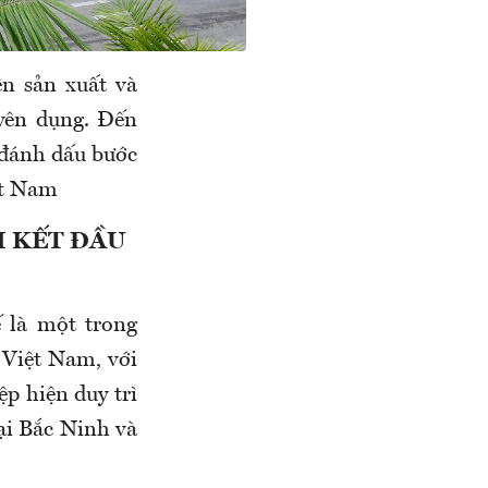
n sản xuất và
uyên dụng. Đến
 đánh dấu bước
ệt Nam
M KẾT ĐẦU
 là một trong
 Việt Nam, với
p hiện duy trì
ại Bắc Ninh và