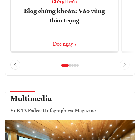
Chứng khoán
Blog chứng khoán: Vào vùng
B
thận trọng
Đọc ngay
Multimedia
VnE TV
Podcast
Infographics
eMagazine