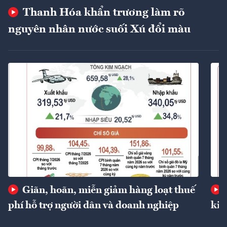
Thanh Hóa khẩn trương làm rõ
nguyên nhân nước suối Xú đổi màu
Giãn, hoãn, miễn giảm hàng loạt thuế
phí hỗ trợ người dân và doanh nghiệp
kin