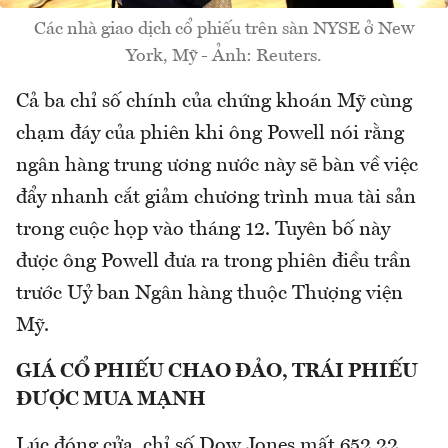
Các nhà giao dịch cổ phiếu trên sàn NYSE ở New
York, Mỹ - Ảnh: Reuters.
Cả ba chỉ số chính của chứng khoán Mỹ cùng
chạm đáy của phiên khi ông Powell nói rằng
ngân hàng trung ương nước này sẽ bàn về việc
đẩy nhanh cắt giảm chương trình mua tài sản
trong cuộc họp vào tháng 12. Tuyên bố này
được ông Powell đưa ra trong phiên điều trần
trước Uỷ ban Ngân hàng thuộc Thượng viện
Mỹ.
GIÁ CỔ PHIẾU CHAO ĐẢO, TRÁI PHIẾU
ĐƯỢC MUA MẠNH
Lúc đóng cửa, chỉ số Dow Jones mất 652,22