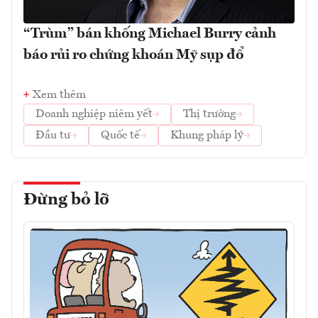
“Trùm” bán khống Michael Burry cảnh
báo rủi ro chứng khoán Mỹ sụp đổ
Xem thêm
Doanh nghiệp niêm yết
Thị trường
Đầu tư
Quốc tế
Khung pháp lý
Đừng bỏ lỡ