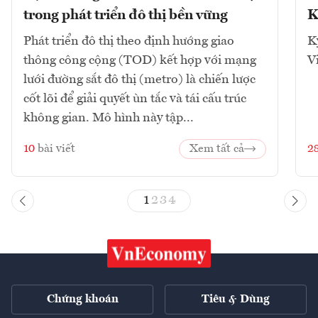
trong phát triển đô thị bền vững
K
Phát triển đô thị theo định hướng giao
K
thông công cộng (TOD) kết hợp với mạng
V
lưới đường sắt đô thị (metro) là chiến lược
cốt lõi để giải quyết ùn tắc và tái cấu trúc
không gian. Mô hình này tập...
10
bài viết
Xem tất cả
2
1
2
3
4
Chứng khoán
Tiêu & Dùng