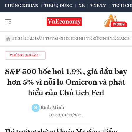
CHỨNG KHOÁN
TIÊU & DÙNG
XE
VNE TV
TECH CO
TIÊU ĐIỂM
ĐẦU TƯ
TÀI CHÍNH
KINH TẾ SỐ
KINH TẾ XANH
CHỨNG KHOÁN
S&P 500 bốc hơi 1,9%, giá dầu bay
hơn 5% vì nỗi lo Omicron và phát
biểu của Chủ tịch Fed
Bình Minh
B
07:52, 01/12/2021
Thị trường chứng khoán Mỹ giảm điểm