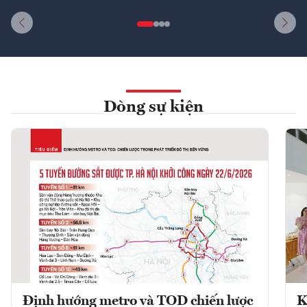
Dòng sự kiện
Định hướng metro và TOD chiến lược
K