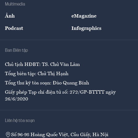
Bảo hiểm
Multimedia
Sự kiện
Nhân lực
Ảnh
eMagazine
Đẹp +
An sinh
Podcast
Infographics
Giải trí
Y tế
Nhà
Ban Biên tập
Ẩm thực
Chủ tịch HĐBT: TS. Chử Văn Lâm
Tổng biên tập: Chử Thị Hạnh
Tổng thư ký tòa soạn: Đào Quang Bính
Giấy phép Tạp chí điện tử số: 272/GP-BTTTT ngày
26/6/2020
Liên hệ tòa soạn
Số 96-98 Hoàng Quốc Việt, Cầu Giấy, Hà Nội