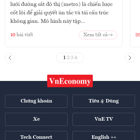
lưới đường sắt đô thị (metro) là chiến lược
cốt lõi để giải quyết ùn tắc và tái cấu trúc
không gian. Mô hình này tập...
10
bài viết
Xem tất cả
2
1
2
3
4
Chứng khoán
Tiêu & Dùng
Xe
VnE TV
Tech Connect
English ++