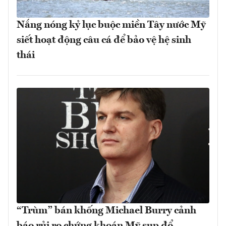
Nắng nóng kỷ lục buộc miền Tây nước Mỹ
siết hoạt động câu cá để bảo vệ hệ sinh
thái
“Trùm” bán khống Michael Burry cảnh
báo rủi ro chứng khoán Mỹ sụp đổ