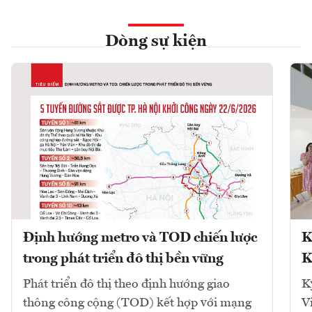
Dòng sự kiện
Định hướng metro và TOD chiến lược
K
trong phát triển đô thị bền vững
K
Phát triển đô thị theo định hướng giao
K
thông công cộng (TOD) kết hợp với mạng
V