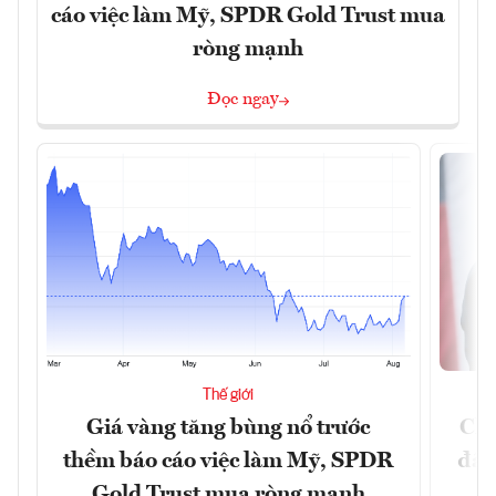
cáo việc làm Mỹ, SPDR Gold Trust mua
ròng mạnh
Đọc ngay
Thế giới
Giá vàng tăng bùng nổ trước
Chí
thềm báo cáo việc làm Mỹ, SPDR
đã 
Gold Trust mua ròng mạnh