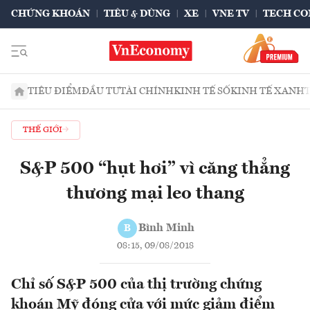
CHỨNG KHOÁN
TIÊU & DÙNG
XE
VNE TV
TECH CO
TIÊU ĐIỂM
ĐẦU TƯ
TÀI CHÍNH
KINH TẾ SỐ
KINH TẾ XANH
THẾ GIỚI
S&P 500 “hụt hơi” vì căng thẳng
thương mại leo thang
Bình Minh
B
08:15, 09/08/2018
Chỉ số S&P 500 của thị trường chứng
khoán Mỹ đóng cửa với mức giảm điểm