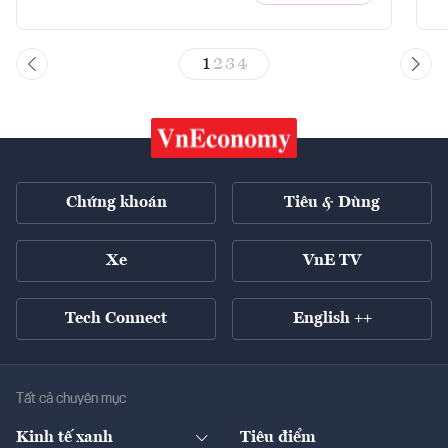
1
2
3
4
Chứng khoán
Tiêu & Dùng
Xe
VnE TV
Tech Connect
English ++
Tất cả chuyên mục
Kinh tế xanh
Tiêu điểm