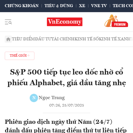
CHỨNG KHOÁN
TIÊU & DÙNG
XE
VNE TV
TECH CO
TIÊU ĐIỂM
ĐẦU TƯ
TÀI CHÍNH
KINH TẾ SỐ
KINH TẾ XANH
THẾ GIỚI
S&P 500 tiếp tục leo dốc nhờ cổ
phiếu Alphabet, giá dầu tăng nhẹ
Ngọc Trang
N
07:26, 25/07/2025
Phiên giao dịch ngày thứ Năm (24/7)
đánh dấu phiên tăng điểm thứ tư liên tiếp