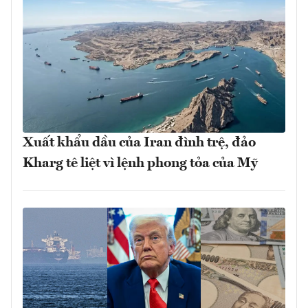
Xuất khẩu dầu của Iran đình trệ, đảo
Kharg tê liệt vì lệnh phong tỏa của Mỹ