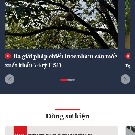
Ba giải pháp chiến lược nhằm cán mốc
xuất khẩu 74 tỷ USD
ngu
Dòng sự kiện