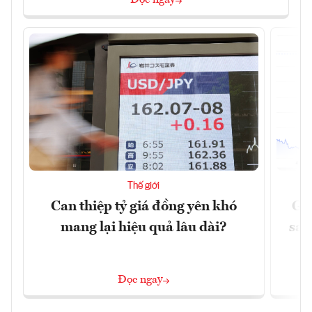
Thế giới
Can thiệp tỷ giá đồng yên khó
Gi
mang lại hiệu quả lâu dài?
sau
Đọc ngay