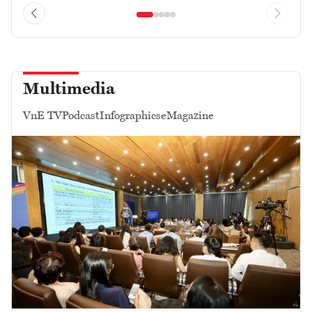
Multimedia
VnE TV
Podcast
Infographics
eMagazine