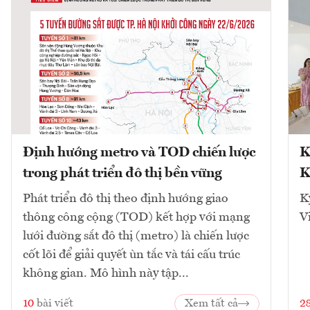
Định hướng metro và TOD chiến lược
K
trong phát triển đô thị bền vững
K
Phát triển đô thị theo định hướng giao
K
thông công cộng (TOD) kết hợp với mạng
V
lưới đường sắt đô thị (metro) là chiến lược
cốt lõi để giải quyết ùn tắc và tái cấu trúc
không gian. Mô hình này tập...
10
bài viết
Xem tất cả
2